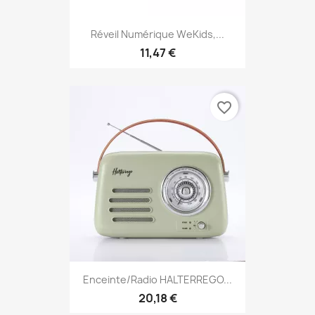
Réveil Numérique WeKids,...
11,47 €
favorite_border
Enceinte/Radio HALTERREGO...
20,18 €