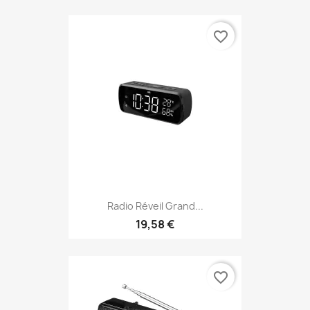
favorite_border
Radio Réveil Grand...
19,58 €
favorite_border