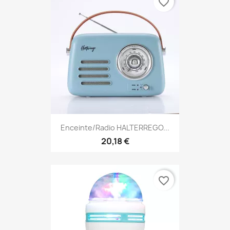
favorite_border
Enceinte/Radio HALTERREGO...
20,18 €
favorite_border