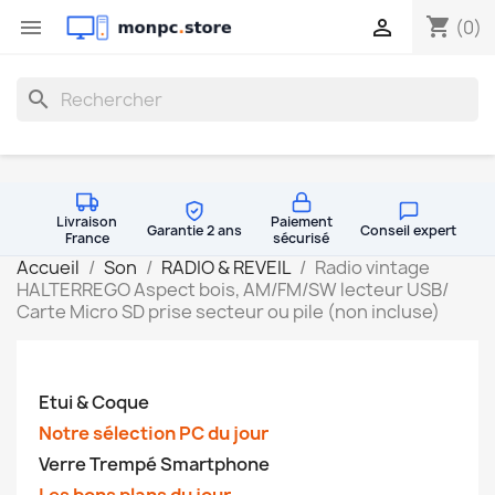
shopping_cart


(0)
search
Livraison
Paiement
Garantie 2 ans
Conseil expert
France
sécurisé
Accueil
Son
RADIO & REVEIL
Radio vintage
HALTERREGO Aspect bois, AM/FM/SW lecteur USB/
Carte Micro SD prise secteur ou pile (non incluse)
Etui & Coque
Notre sélection PC du jour
Verre Trempé Smartphone