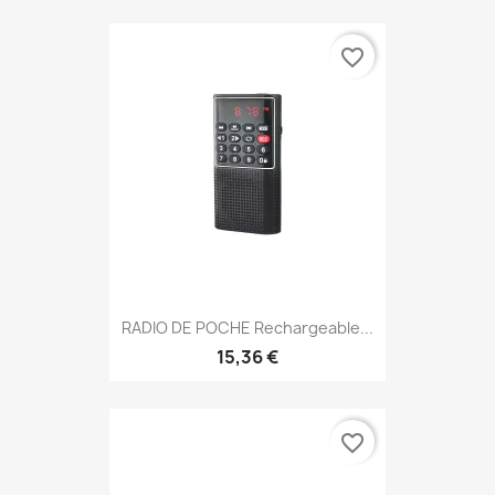
favorite_border
RADIO DE POCHE Rechargeable...
15,36 €
favorite_border