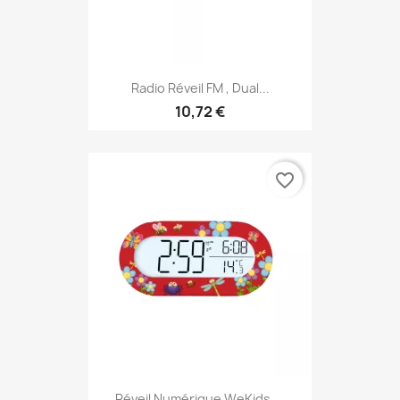
Radio Réveil FM , Dual...
10,72 €
favorite_border
Réveil Numérique WeKids,...