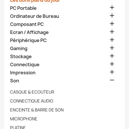
Les bons plans du jour

PC Portable

Ordinateur de Bureau

Composant PC

Ecran / Affichage

Périphérique PC

Gaming

Stockage

Connectique

Impression

Son
CASQUE & ECOUTEUR
CONNECTIQUE AUDIO
ENCEINTE & BARRE DE SON
MICROPHONE
PLATINE