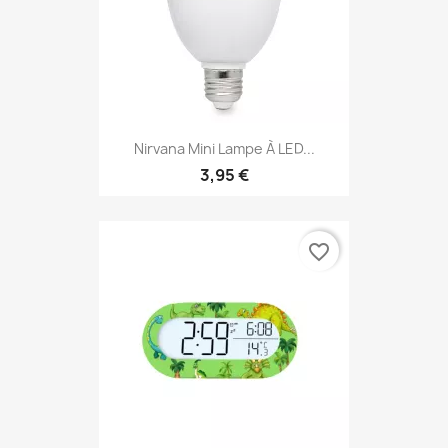
Nirvana Mini Lampe À LED...
3,95 €
favorite_border