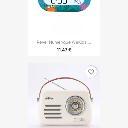
Réveil Numérique WeKids,...
11,47 €
favorite_border