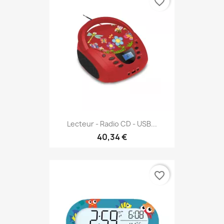
favorite_border
Lecteur - Radio CD - USB...
40,34 €
favorite_border