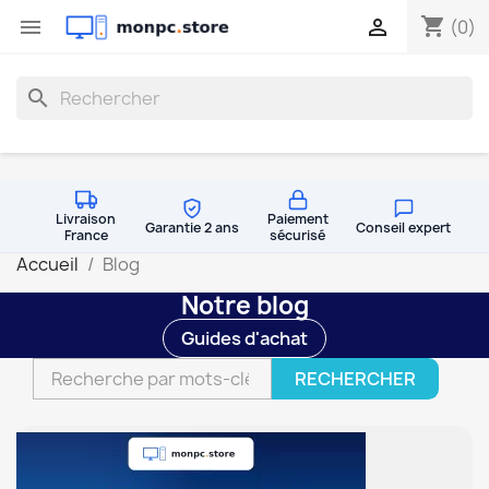
shopping_cart


(0)
search
Livraison
Paiement
Garantie 2 ans
Conseil expert
France
sécurisé
Accueil
Blog
Notre blog
Guides d'achat
RECHERCHER