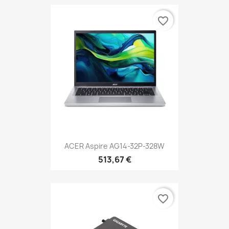
favorite_border
ACER Aspire AG14-32P-328W
513,67 €
favorite_border