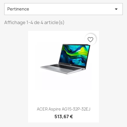

Pertinence
Affichage 1-4 de 4 article(s)
favorite_border
ACER Aspire AG15-32P-32EJ
513,67 €