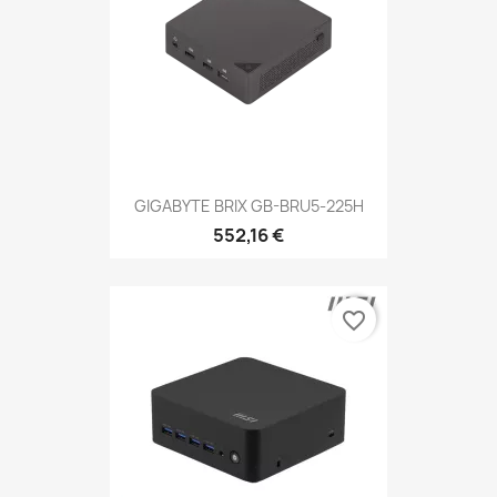
GIGABYTE BRIX GB-BRU5-225H
552,16 €
favorite_border