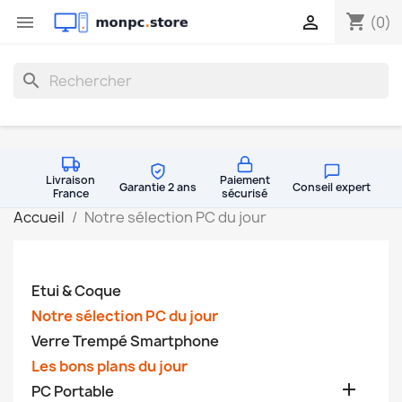
shopping_cart


(0)
search
Livraison
Paiement
Garantie 2 ans
Conseil expert
France
sécurisé
Accueil
Notre sélection PC du jour
Etui & Coque
Notre sélection PC du jour
Verre Trempé Smartphone
Les bons plans du jour

PC Portable