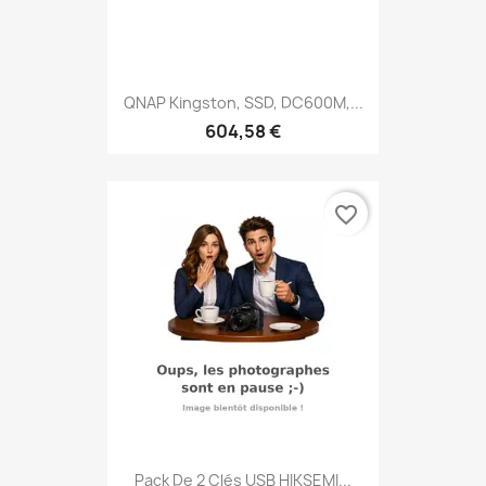
QNAP Kingston, SSD, DC600M,...
604,58 €
favorite_border
Pack De 2 Clés USB HIKSEMI...