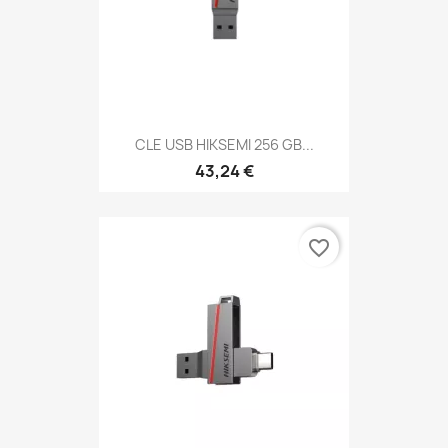
CLE USB HIKSEMI 256 GB...
43,24 €
favorite_border