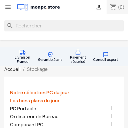
shopping_cart


(0)
search
Livraison
Paiement
Garantie 2 ans
Conseil expert
France
sécurisé
Accueil
Stockage
Notre sélection PC du jour
Les bons plans du jour

PC Portable

Ordinateur de Bureau

Composant PC