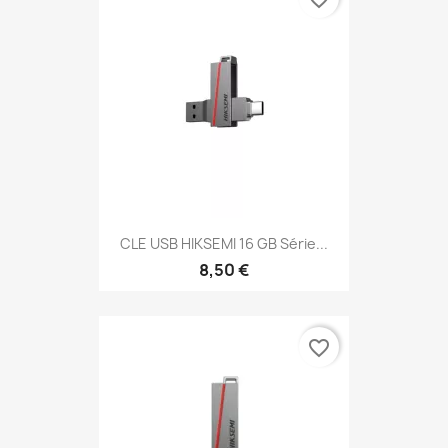
CLE USB HIKSEMI 16 GB Série...
8,50 €
favorite_border