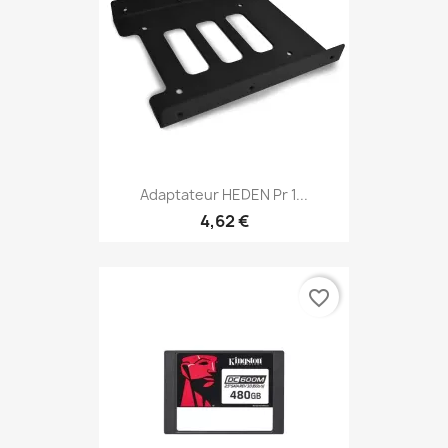
Adaptateur HEDEN Pr 1...
4,62 €
favorite_border