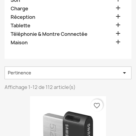
Son

Charge

Réception

Tablette

Téléphonie & Montre Connectée

Maison

Pertinence
Affichage 1-12 de 112 article(s)
favorite_border