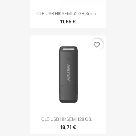
CLE USB HIKSEMI 32 GB Série...
11,65 €
favorite_border
CLE USB HIKSEMI 128 GB...
18,71 €