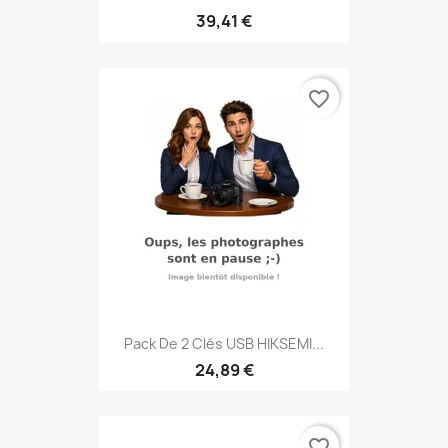
39,41 €
favorite_border
Pack De 2 Clés USB HIKSEMI...
24,89 €
favorite_border