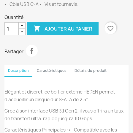
⦁ Cble USB C-A ⦁ Vis et tournevis.
Quantité

favorite_border
AJOUTER AU PANIER
Partager
Description
Caractéristiques
Détails du produit
Elégant et discret, ce boitier externe HEDEN permet
d’accueillir un disque dur S-ATA de 2.5’’.
Grce à son interface USB 3.1 Gen 2, il vous offrira un taux
de transfert ultra-rapide jusqu’à 10 Gbps.
Caractéristiques Principales : ⦁ Compatible avec les