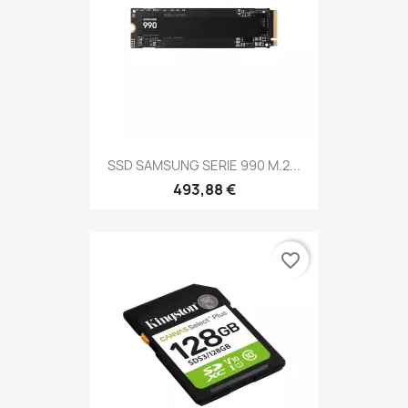
SSD SAMSUNG SERIE 990 M.2...
493,88 €
favorite_border