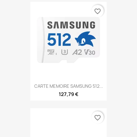
favorite_border
CARTE MEMOIRE SAMSUNG 512...
127,79 €
favorite_border