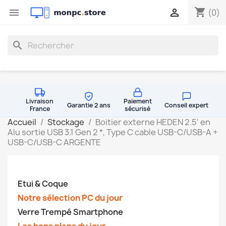
shopping_cart


(0)
search
Livraison
Paiement
Garantie 2 ans
Conseil expert
France
sécurisé
Accueil
Stockage
Boitier externe HEDEN 2.5' en
Alu sortie USB 3.1 Gen 2 *, Type C cable USB-C/USB-A +
USB-C/USB-C ARGENTE
Etui & Coque
Notre sélection PC du jour
Verre Trempé Smartphone