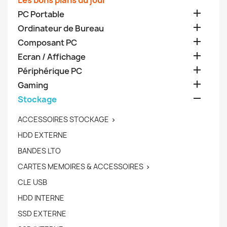
Les bons plans du jour

PC Portable

Ordinateur de Bureau

Composant PC

Ecran / Affichage

Périphérique PC

Gaming

Stockage
ACCESSOIRES STOCKAGE

HDD EXTERNE
BANDES LTO
CARTES MEMOIRES & ACCESSOIRES

CLE USB
HDD INTERNE
SSD EXTERNE