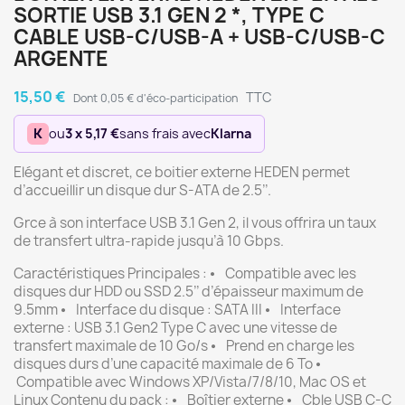
SORTIE USB 3.1 GEN 2 *, TYPE C
CABLE USB-C/USB-A + USB-C/USB-C
ARGENTE
15,50 €
TTC
Dont 0,05 € d'éco-participation
K
ou
3 x 5,17 €
sans frais avec
Klarna
Elégant et discret, ce boitier externe HEDEN permet
d’accueillir un disque dur S-ATA de 2.5’’.
Grce à son interface USB 3.1 Gen 2, il vous offrira un taux
de transfert ultra-rapide jusqu’à 10 Gbps.
Caractéristiques Principales : ⦁ Compatible avec les
disques dur HDD ou SSD 2.5’’ d’épaisseur maximum de
9.5mm ⦁ Interface du disque : SATA III ⦁ Interface
externe : USB 3.1 Gen2 Type C avec une vitesse de
transfert maximale de 10 Go/s ⦁ Prend en charge les
disques durs d’une capacité maximale de 6 To ⦁
Compatible avec Windows XP/Vista/7/8/10, Mac OS et
Linux Contenu du pack : ⦁ Boîtier externe ⦁ Cble USB C-C