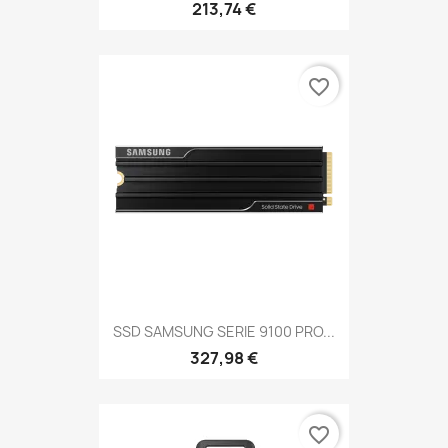
213,74 €
favorite_border
SSD SAMSUNG SERIE 9100 PRO...
327,98 €
favorite_border