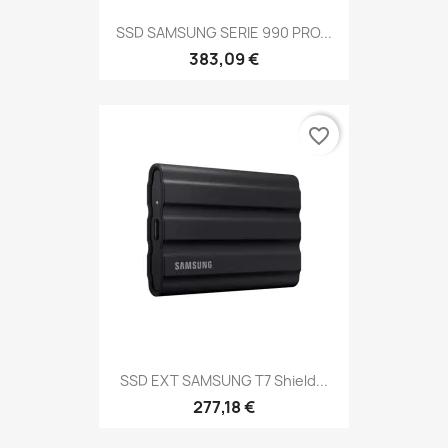
SSD SAMSUNG SERIE 990 PRO...
383,09 €
favorite_border
SSD EXT SAMSUNG T7 Shield...
277,18 €