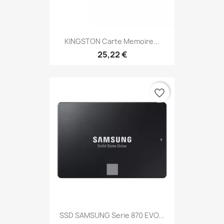
KINGSTON Carte Memoire...
25,22 €
favorite_border
SSD SAMSUNG Serie 870 EVO...