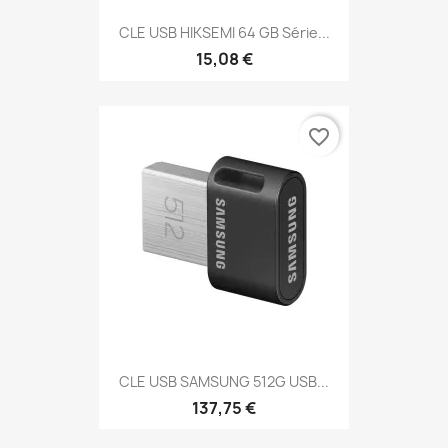
CLE USB HIKSEMI 64 GB Série...
15,08 €
favorite_border
CLE USB SAMSUNG 512G USB...
137,75 €