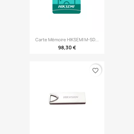
Carte Mémoire HIKSEMI M-SD...
98,30 €
favorite_border