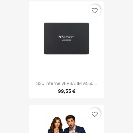
favorite_border
SSD Interne VERBATIM Vi550...
99,55 €
favorite_border