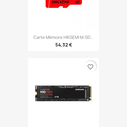
Carte Mémoire HIKSEMI M-SD...
54,32 €
favorite_border