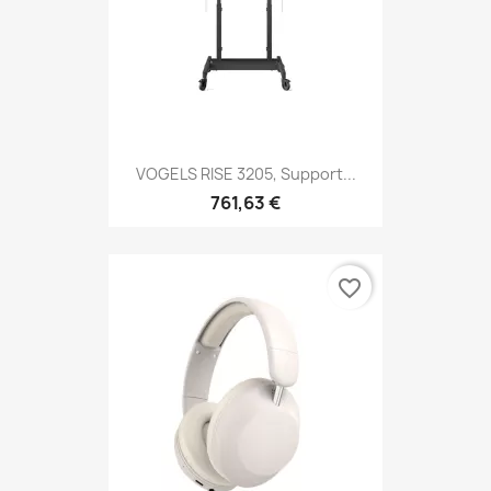
VOGELS RISE 3205, Support...
761,63 €
favorite_border