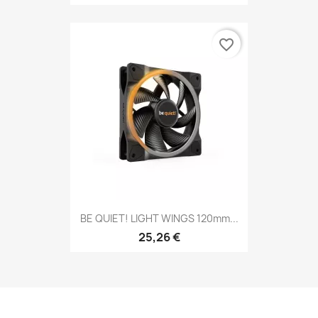
favorite_border
BE QUIET! LIGHT WINGS 120mm...
25,26 €