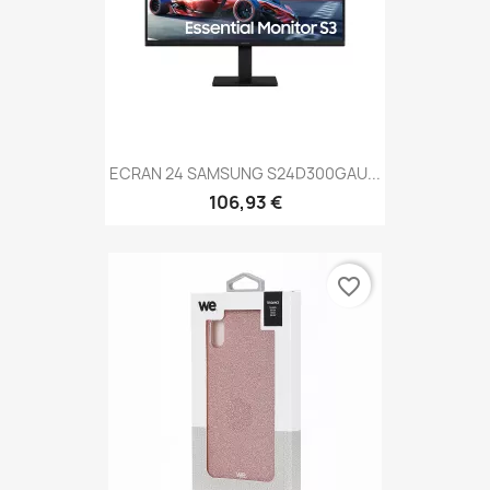
ECRAN 24 SAMSUNG S24D300GAU...
106,93 €
favorite_border