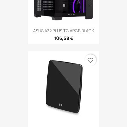
ASUS A32 PLUS TG ARGB BLACK
106,58 €
favorite_border