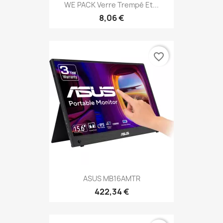
WE PACK Verre Trempé Et...
8,06 €
favorite_border
ASUS MB16AMTR
422,34 €