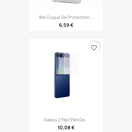
We Coque De Protection...
6,59 €
favorite_border
Galaxy Z Flip7 Film De...
10,08 €