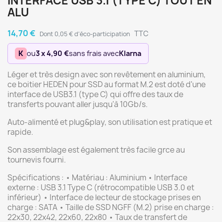
INTERFACE USB 3.1 (TYPE C) TOUT EN
ALU
14,70 €
TTC
Dont 0,05 € d'éco-participation
K
ou
3 x 4,90 €
sans frais avec
Klarna
Léger et très design avec son revêtement en aluminium,
ce boitier HEDEN pour SSD au format M.2 est doté d'une
interface de USB3.1 (type C) qui offre des taux de
transferts pouvant aller jusqu'à 10Gb/s.
Auto-alimenté et plug&play, son utilisation est pratique et
rapide.
Son assemblage est également très facile grce au
tournevis fourni.
Spécifications : • Matériau : Aluminium • Interface
externe : USB 3.1 Type C (rétrocompatible USB 3.0 et
inférieur) • Interface de lecteur de stockage prises en
charge : SATA • Taille de SSD NGFF (M.2) prise en charge :
22x30, 22x42, 22x60, 22x80 • Taux de transfert de