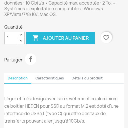
données : 10 Gbit/s • Capacité max. acceptée : 2 To. •
Systèmes d'exploitation compatibles : Windows
XP/Vista/7/8/10/, Mac OS.
Quantité

favorite_border
AJOUTER AU PANIER
Partager
Description
Caractéristiques
Détails du produit
Léger et très design avec son revêtement en aluminium,
ce boitier HEDEN pour SSD au format M.2 est doté d'une
interface de USB3.1 (type C) qui offre des taux de
transferts pouvant aller jusqu'à 10Gb/s.