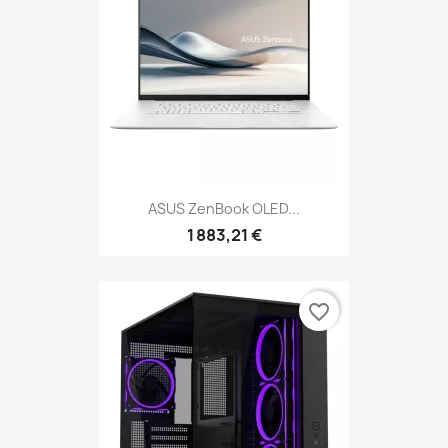
ASUS ZenBook OLED...
1 883,21 €
favorite_border