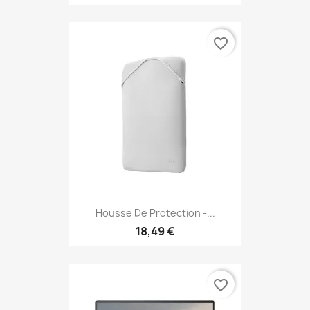
favorite_border
Housse De Protection -...
18,49 €
favorite_border