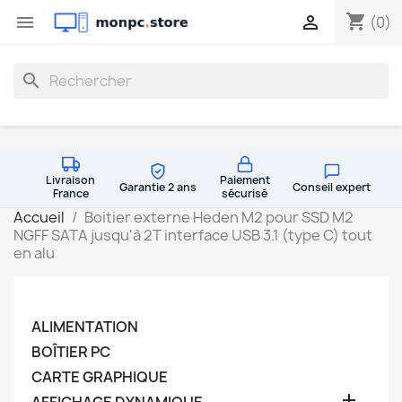
shopping_cart


(0)
search
Livraison
Paiement
Garantie 2 ans
Conseil expert
France
sécurisé
Accueil
Boitier externe Heden M2 pour SSD M2
NGFF SATA jusqu'à 2T interface USB 3.1 (type C) tout
en alu
ALIMENTATION
BOÎTIER PC
CARTE GRAPHIQUE
