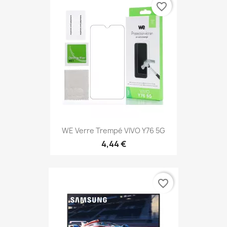
favorite_border
WE Verre Trempé VIVO Y76 5G
4,44 €
favorite_border