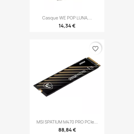
Casque WE POP LUNA,...
14,34 €
favorite_border
MSI SPATIUM M470 PRO PCIe...
88,84 €