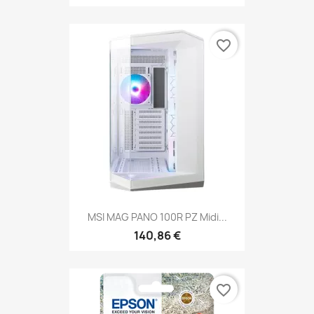
favorite_border
MSI MAG PANO 100R PZ Midi...
140,86 €
favorite_border