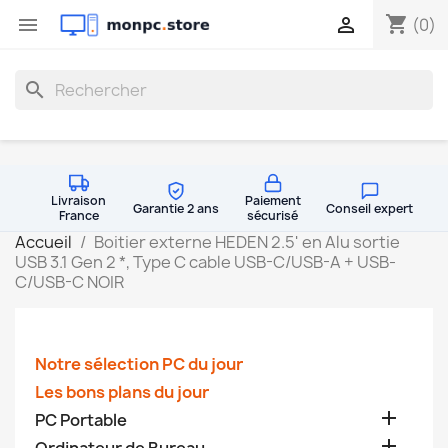
shopping_cart


(0)
search
Livraison
Paiement
Garantie 2 ans
Conseil expert
France
sécurisé
Accueil
Boitier externe HEDEN 2.5' en Alu sortie
USB 3.1 Gen 2 *, Type C cable USB-C/USB-A + USB-
C/USB-C NOIR
Notre sélection PC du jour
Les bons plans du jour

PC Portable
