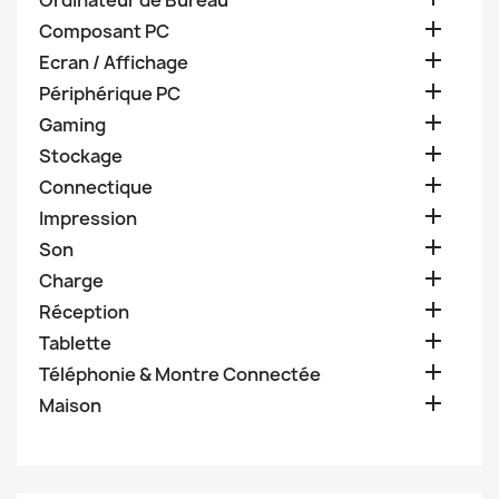
Ordinateur de Bureau

Composant PC

Ecran / Affichage

Périphérique PC

Gaming

Stockage

Connectique

Impression

Son

Charge

Réception

Tablette

Téléphonie & Montre Connectée

Maison