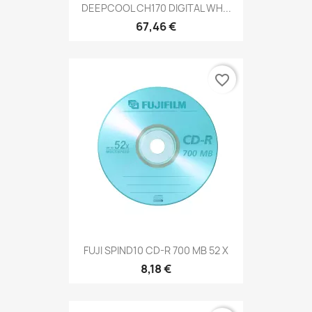
DEEPCOOL CH170 DIGITAL WH...
67,46 €
favorite_border
FUJI SPIND10 CD-R 700 MB 52 X
8,18 €