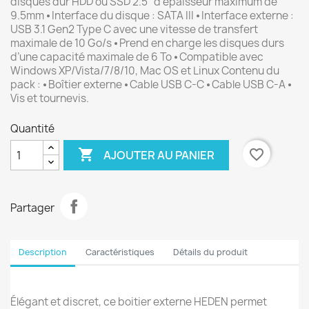
disques dur HDD ou SSD 2.5’’ d’épaisseur maximum de
9.5mm ⦁ Interface du disque : SATA III ⦁ Interface externe :
USB 3.1 Gen2 Type C avec une vitesse de transfert
maximale de 10 Go/s ⦁ Prend en charge les disques durs
d’une capacité maximale de 6 To ⦁ Compatible avec
Windows XP/Vista/7/8/10, Mac OS et Linux Contenu du
pack : ⦁ Boîtier externe ⦁ Cable USB C-C ⦁ Cable USB C-A ⦁
Vis et tournevis.
Quantité

favorite_border
AJOUTER AU PANIER
Partager
Description
Caractéristiques
Détails du produit
Élégant et discret, ce boitier externe HEDEN permet