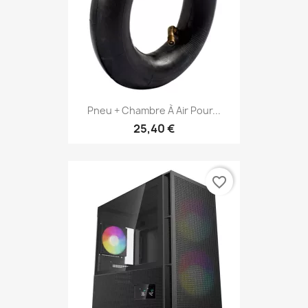
Pneu + Chambre À Air Pour...
25,40 €
favorite_border