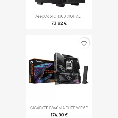
DeepCool CH360 DIGITAL...
73,92 €
favorite_border
GIGABYTE B840M A ELITE WIFI6E
174,90 €