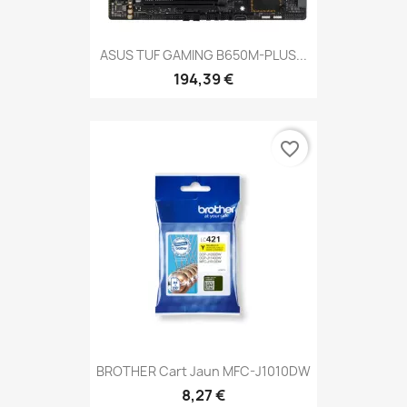
ASUS TUF GAMING B650M-PLUS...
194,39 €
favorite_border
BROTHER Cart Jaun MFC-J1010DW
8,27 €