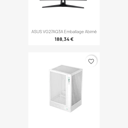
ASUS VG27AQ3A Emballage Abimé
188,34 €
favorite_border