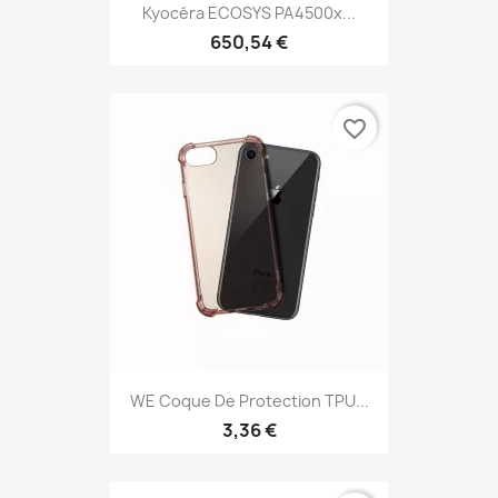
Kyocéra ECOSYS PA4500x...
650,54 €
favorite_border
WE Coque De Protection TPU...
3,36 €