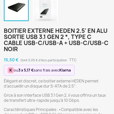
BOITIER EXTERNE HEDEN 2.5' EN ALU
SORTIE USB 3.1 GEN 2 *, TYPE C
CABLE USB-C/USB-A + USB-C/USB-C
NOIR
15,50 €
TTC
Dont 0,05 € d'éco-participation
K
ou
3 x 5,17 €
sans frais avec
Klarna
Élégant et discret, ce boitier externe HEDEN permet
d’accueillir un disque dur S-ATA de 2.5’’.
Grce à son interface USB 3.1 Gen 2, il vous offrira un taux
de transfert ultra-rapide jusqu’à 10 Gbps.
Caractéristiques Principales : ⦁ Compatible avec les