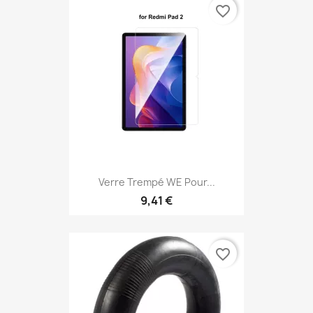
favorite_border
Verre Trempé WE Pour...
9,41 €
favorite_border