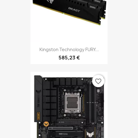
Kingston Technology FURY...
585,23 €
favorite_border