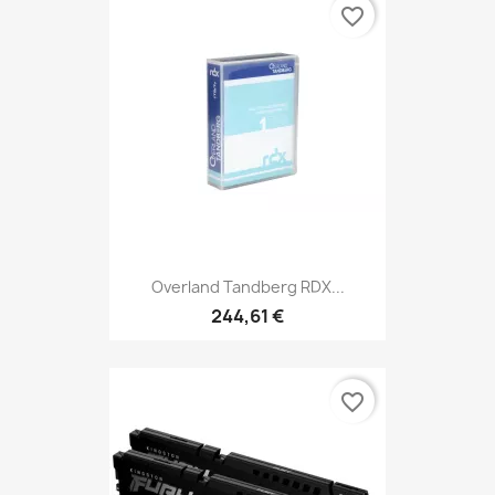
favorite_border
Overland Tandberg RDX...
244,61 €
favorite_border