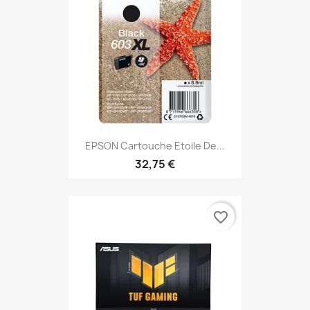
EPSON Cartouche Etoile De...
32,75 €
favorite_border