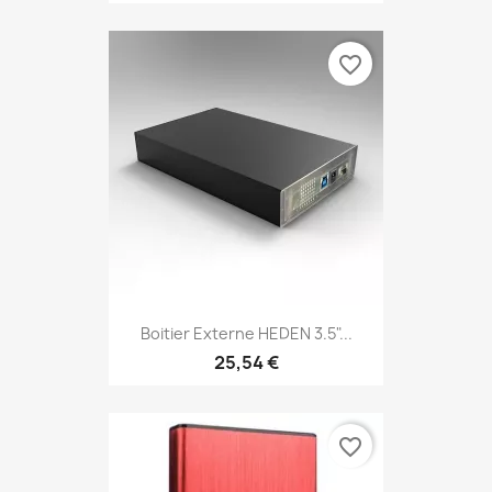
favorite_border
Boitier Externe HEDEN 3.5"...
25,54 €
favorite_border