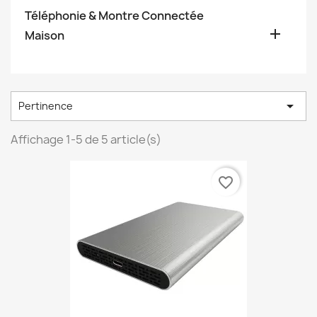
Téléphonie & Montre Connectée

Maison

Pertinence
Affichage 1-5 de 5 article(s)
favorite_border