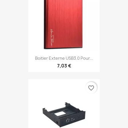
Boitier Externe USB3.0 Pour...
7,03 €
favorite_border