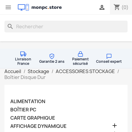
shopping_cart


(0)
search
Livraison
Paiement
Garantie 2 ans
Conseil expert
France
sécurisé
Accueil
Stockage
ACCESSOIRES STOCKAGE
Boîtier Disque Dur
ALIMENTATION
BOÎTIER PC
CARTE GRAPHIQUE

AFFICHAGE DYNAMIQUE