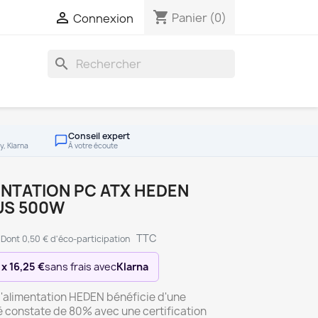
shopping_cart

Panier
(0)
Connexion
search
Conseil expert
y, Klarna
À votre écoute
NTATION PC ATX HEDEN
US 500W
TTC
Dont 0,50 € d'éco-participation
 x 16,25 €
sans frais avec
Klarna
d'alimentation HEDEN bénéficie d'une
é constate de 80% avec une certification