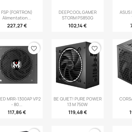
Aperçu rapide
Aperçu rapide
Ap



FSP (FORTRON)
DEEPCOOL GAMER
ASUS 
Alimentation...
STORM PS850G
227,27 €
102,14 €
favorite_border
favorite_border
Aperçu rapide
Aperçu rapide
Ap



RED MRR-1300AP VP2
BE QUIET! PURE POWER
CORSA
- 80...
13 M 750W
117,86 €
119,48 €
1