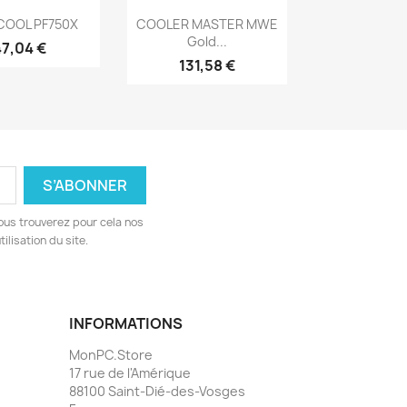
erçu rapide
Aperçu rapide

COOL PF750X
COOLER MASTER MWE
Gold...
47,04 €
131,58 €
ous trouverez pour cela nos
ilisation du site.
INFORMATIONS
MonPC.Store
17 rue de l'Amérique
88100 Saint-Dié-des-Vosges