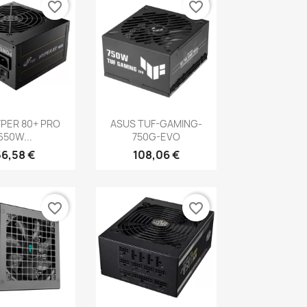
favorite_border
favorite_border
erçu rapide
Aperçu rapide

YPER 80+ PRO
ASUS TUF-GAMING-
650W...
750G-EVO
56,58 €
108,06 €
favorite_border
favorite_border