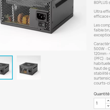
80PLUS s
Ultra eff
efficace 
Les compo
faible br
exception
Caractéri
500W - Ce
120mm - 
(PFC) : b
habituell
haut de 
stabilité
surtensio
courts-c
Quantité