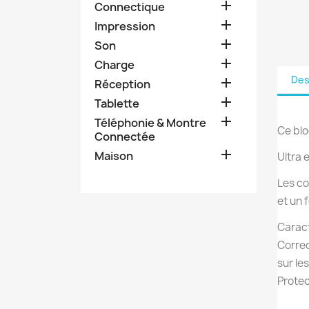

Connectique

Impression

Son

Charge
Des

Réception

Tablette

Téléphonie & Montre
Ce blo
Connectée

Maison
Ultra 
Les co
et un 
Caract
Correc
sur le
Protec