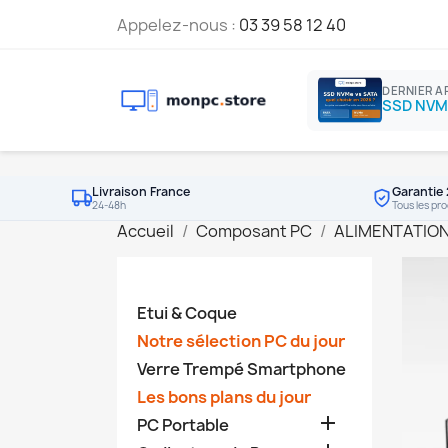
Appelez-nous :
03 39 58 12 40
DERNIER A
Livraison France
Garantie 
24-48h
Tous les pro
Accueil
Composant PC
ALIMENTATIO
Etui & Coque
Notre sélection PC du jour
Verre Trempé Smartphone
Les bons plans du jour

PC Portable