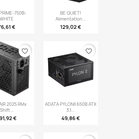
erçu rapide
Aperçu rapide

PRIME-750B-
BE QUIET!
WHITE
Alimentation...
76,61 €
129,02 €
favorite_border
favorite_border
erçu rapide
Aperçu rapide

IR 2025 RMx
ADATA PYLONII 650B ATX
Shift...
3.1...
91,92 €
49,86 €