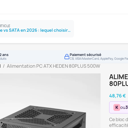
RTICLE
SSD NVMe vs SATA en 2026 : lequel choisir ?
2 ans
Paiement sécurisé
duits
CB, VISA/MasterCard, ApplePay, Google Pa
N
Alimentation PC ATX HEDEN 80PLUS 500W
ALIME
80PL
48,76 €
K
ou
3
Ce bloc 
efficacit