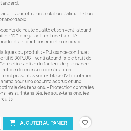
tandard.
icace, il vous offre une solution d'alimentation
et abordable.
sants de haute qualité et son ventilateur à
uit de 120mm garantirent une fiabilité
nelle et un fonctionnement silencieux.
stiques du produit : - Puissance continue :
rtifié 80PLUS - Ventilateur à faible bruit de
Correction active du facteur de puissance
énéficie des mesures de sécurités
ement présentes sur les blocs d'alimentation
gamme pour une sécurité accrue et une
 optimale des tensions. - Protection contre les
ns, les surintensités, les sous-tensions, les
ircuits…

favorite_border
AJOUTER AU PANIER