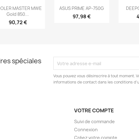
Aperçu rapide
Aperçu rapide
Ap



OLER MASTER MWE
ASUS PRIME AP-750G
DEEP
Gold 850...
97,98 €
90,72 €
res spéciales
Vous pouvez vous désinscrire à tout moment. V
informations de contact dans les conditions d'ut
VOTRE COMPTE
Suivi de commande
Connexion
Créez votre compte