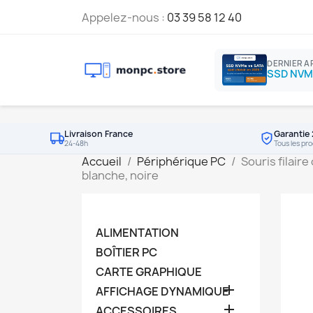
Appelez-nous :
03 39 58 12 40
DERNIER A
Livraison France
Garantie 
24-48h
Tous les pro
Accueil
Périphérique PC
Souris filair
blanche, noire
ALIMENTATION
BOÎTIER PC
CARTE GRAPHIQUE

AFFICHAGE DYNAMIQUE

ACCESSOIRES