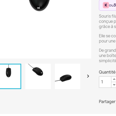
K
ou
3
Souris fi
conçue po
grâce à 
Elle se c
pour une
De grande
une boîte
simplicité
Quantité

Partager