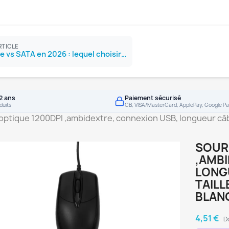
RTICLE
SSD NVMe vs SATA en 2026 : lequel choisir ?
2 ans
Paiement sécurisé
duits
CB, VISA/MasterCard, ApplePay, Google Pa
e optique 1200DPI ,ambidextre, connexion USB, longueur câb
SOURI
,AMBI
LONG
TAILL
BLAN
4,51 €
D