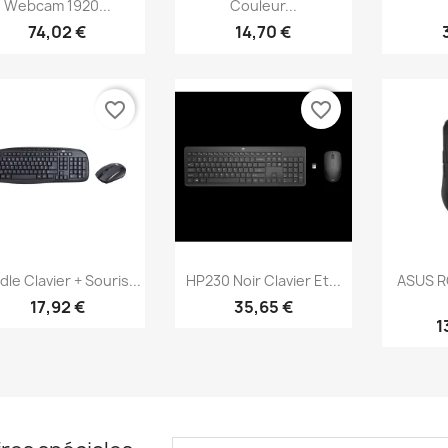
Webcam 1920...
Couleur...
74,02 €
14,70 €
favorite_border
favorite_border
Aperçu rapide
Aperçu rapide
Ap



le Clavier + Souris...
HP230 Noir Clavier Et...
ASUS R
17,92 €
35,65 €
1