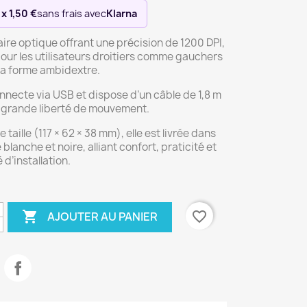
 x 1,50 €
sans frais avec
Klarna
laire optique offrant une précision de 1200 DPI,
ur les utilisateurs droitiers comme gauchers
sa forme ambidextre.
onnecte via USB et dispose d’un câble de 1,8 m
 grande liberté de mouvement.
 taille (117 × 62 × 38 mm), elle est livrée dans
 blanche et noire, alliant confort, praticité et
 d’installation.

favorite_border
AJOUTER AU PANIER