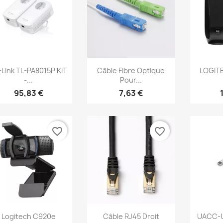
Aperçu rapide
Aperçu rapide
Ap



-Link TL-PA8015P KIT
Câble Fibre Optique
LOGITE
-...
Pour...
95,83 €
7,63 €
favorite_border
favorite_border
Aperçu rapide
Aperçu rapide
Ap



Logitech C920e
Câble RJ45 Droit
UACC-U