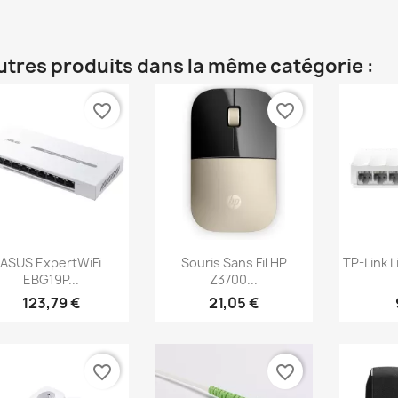
utres produits dans la même catégorie :
favorite_border
favorite_border
Aperçu rapide
Aperçu rapide
Ap



ASUS ExpertWiFi
Souris Sans Fil HP
TP-Link 
EBG19P...
Z3700...
123,79 €
21,05 €
favorite_border
favorite_border