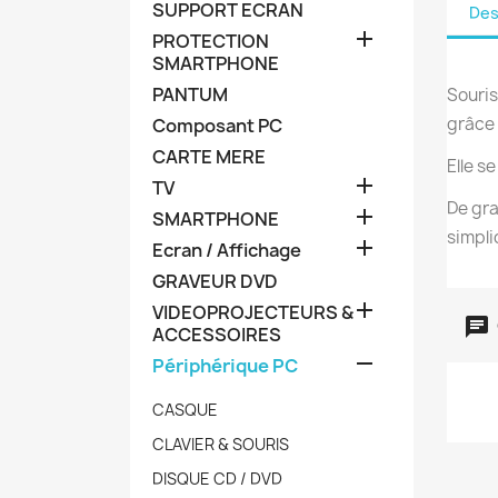
SUPPORT ECRAN
Des

PROTECTION
SMARTPHONE
PANTUM
Souris
grâce 
Composant PC
CARTE MERE
Elle s

TV
De gra

SMARTPHONE
simplic

Ecran / Affichage
GRAVEUR DVD

VIDEOPROJECTEURS &
ACCESSOIRES

Périphérique PC
CASQUE
CLAVIER & SOURIS
DISQUE CD / DVD