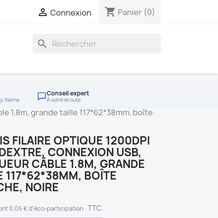
shopping_cart

Panier
(0)
Connexion
search
Conseil expert
y, Klarna
À votre écoute
le 1.8m, grande taille 117*62*38mm, boîte
S FILAIRE OPTIQUE 1200DPI
DEXTRE, CONNEXION USB,
UEUR CÂBLE 1.8M, GRANDE
E 117*62*38MM, BOÎTE
CHE, NOIRE
TTC
ont 0,05 € d'éco-participation