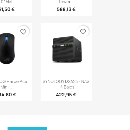
0.15M
Tower...
31,50 €
588,13 €
favorite_border
favorite_border
erçu rapide
Aperçu rapide

OG Harpe Ace
SYNOLOGY DS423 - NAS
Mini...
- 4 Baies
34,80 €
422,95 €