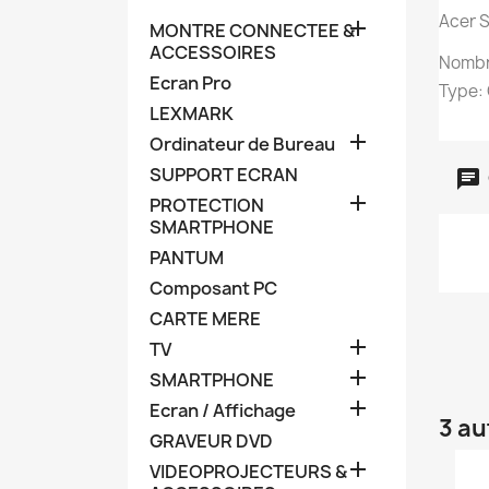
Acer 

MONTRE CONNECTEE &
ACCESSOIRES
Nombr
Ecran Pro
Type: 
LEXMARK

Ordinateur de Bureau
SUPPORT ECRAN

PROTECTION
SMARTPHONE
PANTUM
Composant PC
CARTE MERE

TV

SMARTPHONE

Ecran / Affichage
3 au
GRAVEUR DVD

VIDEOPROJECTEURS &