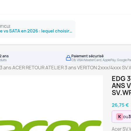
RTICLE
SSD NVMe vs SATA en 2026 : lequel choisir ?
2 ans
Paiement sécurisé
duits
CB, VISA/MasterCard, ApplePay, Google Pa
3 ans ACER RETOUR ATELIER 3 ans VERITON 2xxx/4xxx SV
EDG 3
ANS 
SV.W
26,75 €
K
ou
3
Acer SV.