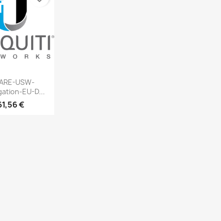
erçu rapide
ARE-USW-
ation-EU-D...
61,56 €