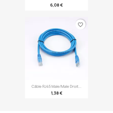
6,08 €
favorite_border
Câble RJ45 Male/Male Droit...
1,38 €