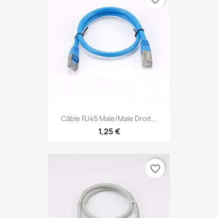
Câble RJ45 Male/Male Droit...
1,25 €
favorite_border