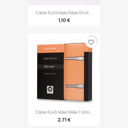
Câble RJ45 Male/Male Droit...
1,10 €
favorite_border
Câble RJ45 Mâle/mâle 1.50m...
2,71 €