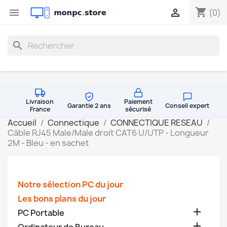
shopping_cart


(0)
search
Livraison
Paiement
Garantie 2 ans
Conseil expert
France
sécurisé
Accueil
Connectique
CONNECTIQUE RESEAU
Câble RJ45 Male/Male droit CAT6 U/UTP - Longueur
2M - Bleu - en sachet
Notre sélection PC du jour
Les bons plans du jour

PC Portable
