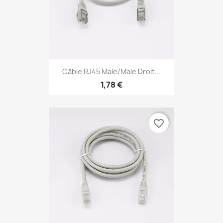
Câble RJ45 Male/Male Droit...
1,78 €
favorite_border