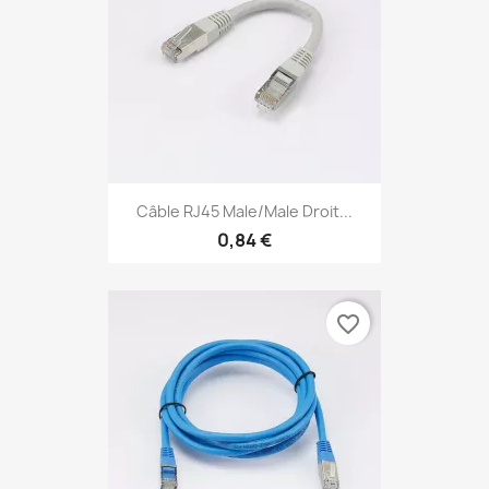
Câble RJ45 Male/Male Droit...
0,84 €
favorite_border