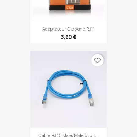
Adaptateur Gigogne RJ11
3,60 €
favorite_border
Câble RJ45 Male/Male Droit...