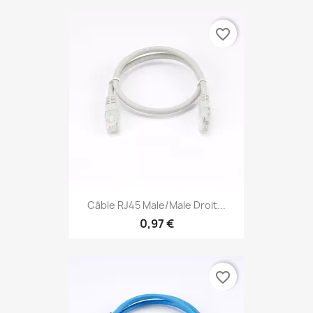
favorite_border
Câble RJ45 Male/Male Droit...
0,97 €
favorite_border