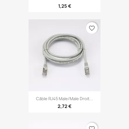
1,25 €
favorite_border
Câble RJ45 Male/Male Droit...
2,72 €
favorite_border