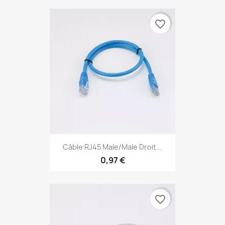
favorite_border
Câble RJ45 Male/Male Droit...
0,97 €
favorite_border