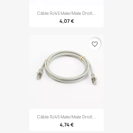
Câble RJ45 Male/Male Droit...
4,07 €
favorite_border
Câble RJ45 Male/Male Droit...
4,74 €