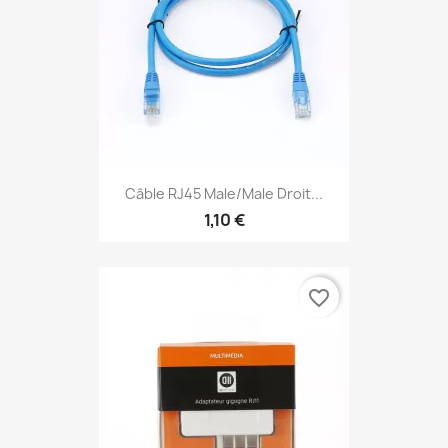
Câble RJ45 Male/Male Droit...
1,10 €
favorite_border