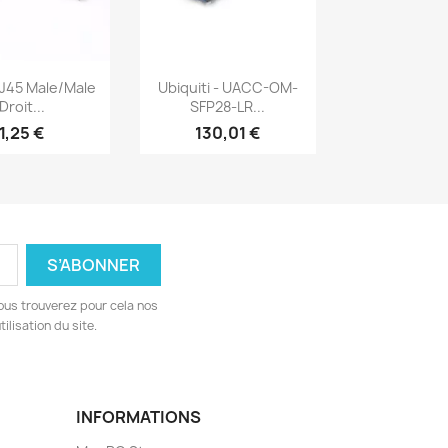
erçu rapide
Aperçu rapide

J45 Male/Male
Ubiquiti - UACC-OM-
Droit...
SFP28-LR...
1,25 €
130,01 €
ous trouverez pour cela nos
ilisation du site.
INFORMATIONS