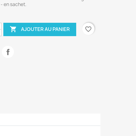
 - en sachet.

favorite_border
AJOUTER AU PANIER