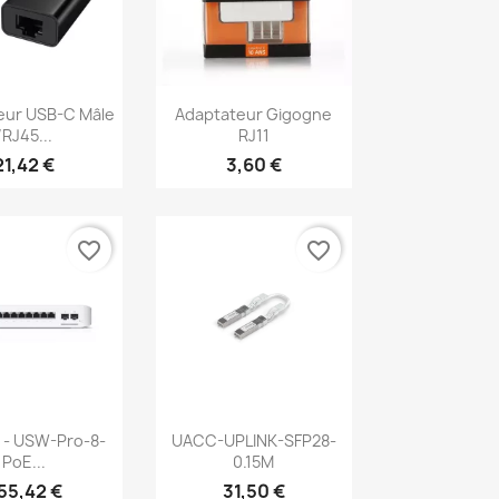
erçu rapide
Aperçu rapide

eur USB-C Mâle
Adaptateur Gigogne
/RJ45...
RJ11
21,42 €
3,60 €
favorite_border
favorite_border
erçu rapide
Aperçu rapide

i - USW-Pro-8-
UACC-UPLINK-SFP28-
PoE...
0.15M
55,42 €
31,50 €