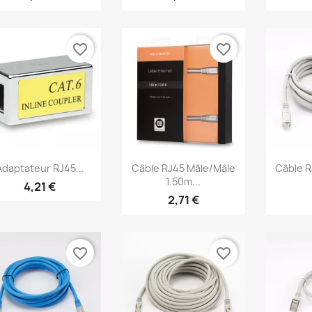
favorite_border
favorite_border
Aperçu rapide
Aperçu rapide
Ap



Adaptateur RJ45...
Câble RJ45 Mâle/mâle
Câble R
1.50m...
4,21 €
2,71 €
favorite_border
favorite_border