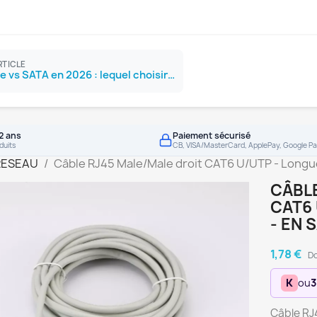
RTICLE
SSD NVMe vs SATA en 2026 : lequel choisir ?
2 ans
Paiement sécurisé
duits
CB, VISA/MasterCard, ApplePay, Google Pa
RESEAU
Câble RJ45 Male/Male droit CAT6 U/UTP - Longue
CÂBLE
CAT6 
- EN 
1,78 €
Do
K
ou
3
Câble RJ