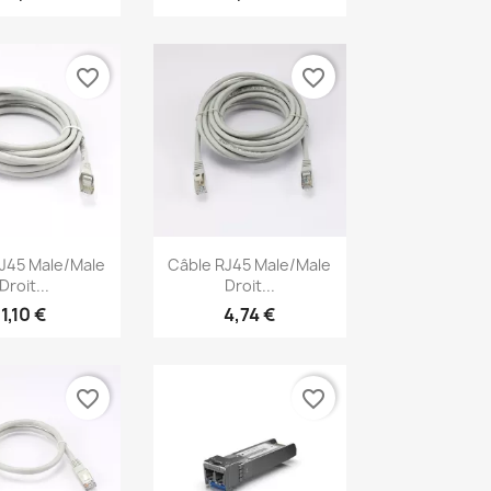
favorite_border
favorite_border
erçu rapide
Aperçu rapide

J45 Male/Male
Câble RJ45 Male/Male
Droit...
Droit...
1,10 €
4,74 €
favorite_border
favorite_border