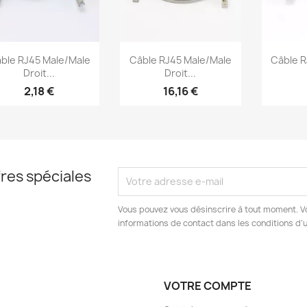
Aperçu rapide
Aperçu rapide
Ap



ble RJ45 Male/Male
Câble RJ45 Male/Male
Câble R
Droit...
Droit...
2,18 €
16,16 €
res spéciales
Vous pouvez vous désinscrire à tout moment. V
informations de contact dans les conditions d'ut
VOTRE COMPTE