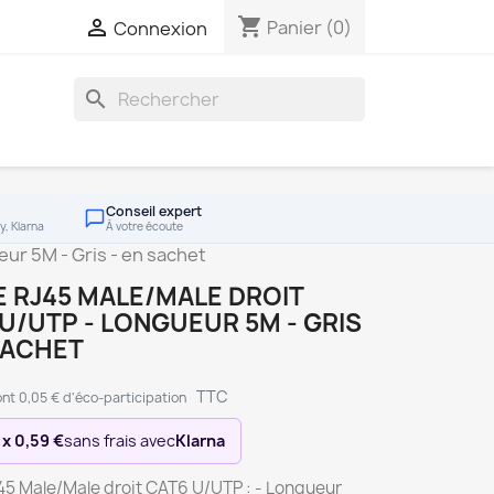
shopping_cart

Panier
(0)
Connexion
search
Conseil expert
y, Klarna
À votre écoute
ur 5M - Gris - en sachet
 RJ45 MALE/MALE DROIT
U/UTP - LONGUEUR 5M - GRIS
SACHET
TTC
nt 0,05 € d'éco-participation
 x 0,59 €
sans frais avec
Klarna
45 Male/Male droit CAT6 U/UTP : - Longueur