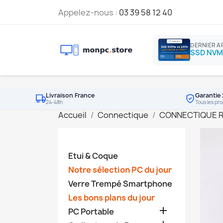
Appelez-nous :
03 39 58 12 40
DERNIER A
Livraison France
Garantie 
24-48h
Tous les pro
Accueil
Connectique
CONNECTIQUE 
Etui & Coque
Notre sélection PC du jour
Verre Trempé Smartphone
Les bons plans du jour

PC Portable