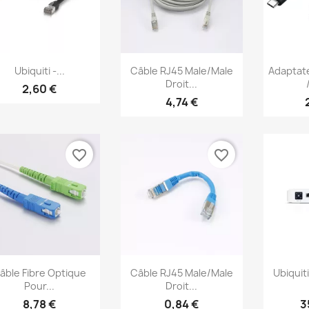
Aperçu rapide
Aperçu rapide
Ap



Ubiquiti -...
Câble RJ45 Male/Male
Adaptat
Droit...
2,60 €
4,74 €
favorite_border
favorite_border
Aperçu rapide
Aperçu rapide
Ap



âble Fibre Optique
Câble RJ45 Male/Male
Ubiquit
Pour...
Droit...
8,78 €
0,84 €
3