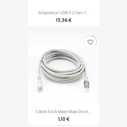
Adapateur USB 3.2 Gen 1...
13,36 €
favorite_border
Câble RJ45 Male/Male Droit...
1,10 €