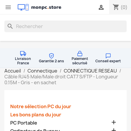
shopping_cart


(0)
search
Livraison
Paiement
Garantie 2 ans
Conseil expert
France
sécurisé
Accueil
Connectique
CONNECTIQUE RESEAU
Câble RJ45 Male/Male droit CAT7 S/FTP - Longueur
0.15M - Gris - en sachet
Notre sélection PC du jour
Les bons plans du jour

PC Portable
