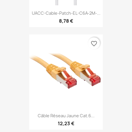
UACC-Cable-Patch-EL-C6A-2M-...
8,78 €
favorite_border
Câble Réseau Jaune Cat.6...
12,23 €