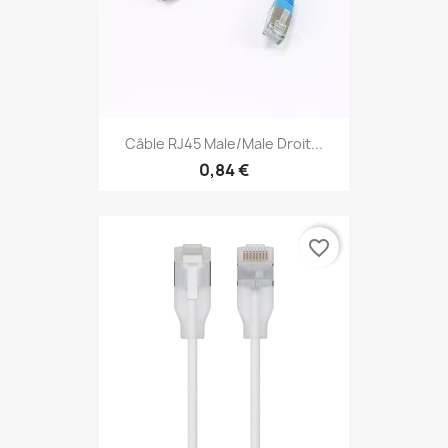
Câble RJ45 Male/Male Droit...
0,84 €
favorite_border