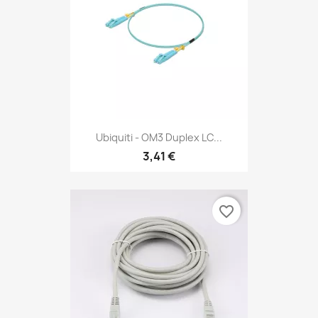
Ubiquiti - OM3 Duplex LC...
3,41 €
favorite_border