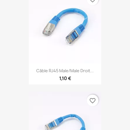
Câble RJ45 Male/Male Droit...
1,10 €
favorite_border