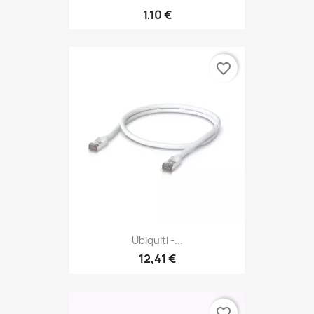
1,10 €
favorite_border
Ubiquiti -...
12,41 €
favorite_border