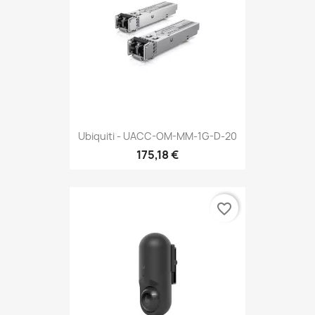
Ubiquiti - UACC-OM-MM-1G-D-20
175,18 €
favorite_border