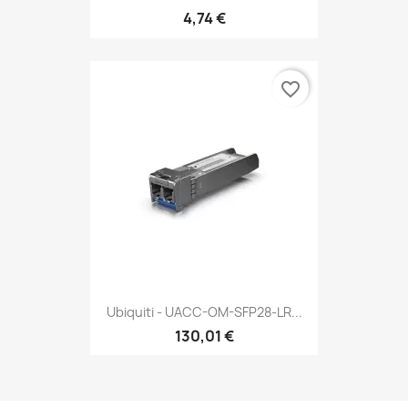
4,74 €
favorite_border
Ubiquiti - UACC-OM-SFP28-LR...
130,01 €