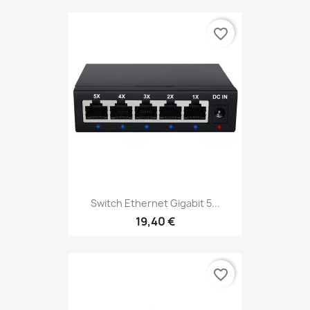
favorite_border
Switch Ethernet Gigabit 5...
19,40 €
favorite_border