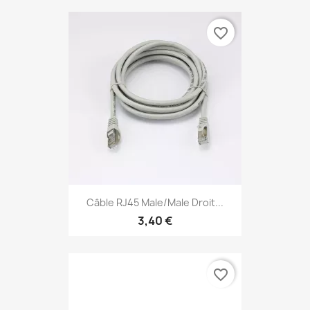
favorite_border
Câble RJ45 Male/Male Droit...
3,40 €
favorite_border