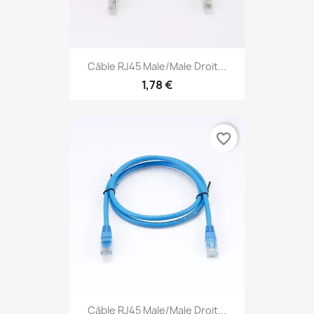
Câble RJ45 Male/Male Droit...
1,78 €
favorite_border
Câble RJ45 Male/Male Droit...