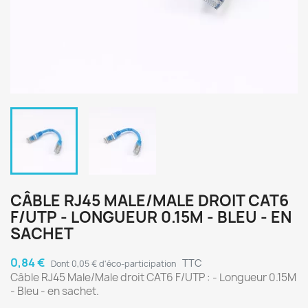
CÂBLE RJ45 MALE/MALE DROIT CAT6
F/UTP - LONGUEUR 0.15M - BLEU - EN
SACHET
0,84 €
TTC
Dont 0,05 € d'éco-participation
Câble RJ45 Male/Male droit CAT6 F/UTP : - Longueur 0.15M
- Bleu - en sachet.