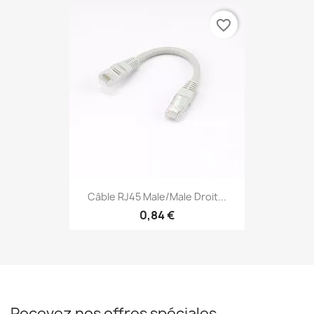
favorite_border
Câble RJ45 Male/Male Droit...
0,84 €
Recevez nos offres spéciales