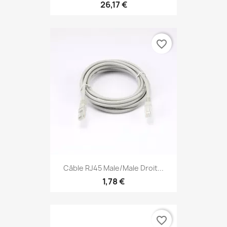
26,17 €
favorite_border
Câble RJ45 Male/Male Droit...
1,78 €
favorite_border