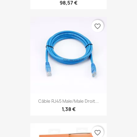
98,57 €
favorite_border
Câble RJ45 Male/Male Droit...
1,38 €
favorite_border