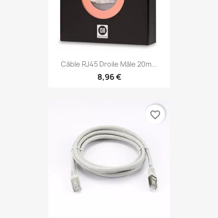
Câble RJ45 Droile Mâle 20m...
8,96 €
favorite_border