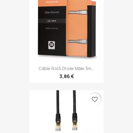
Câble RJ45 Droile Mâle 3m...
3,86 €
favorite_border