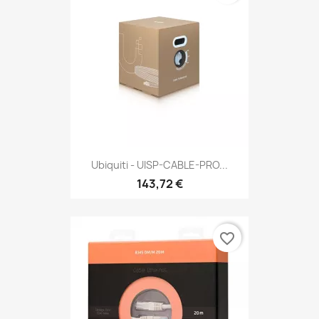
Ubiquiti - UISP-CABLE-PRO...
143,72 €
favorite_border