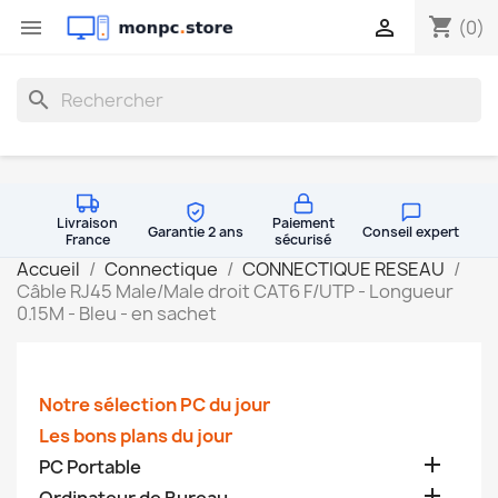
shopping_cart


(0)
search
Livraison
Paiement
Garantie 2 ans
Conseil expert
France
sécurisé
Accueil
Connectique
CONNECTIQUE RESEAU
Câble RJ45 Male/Male droit CAT6 F/UTP - Longueur
0.15M - Bleu - en sachet
Notre sélection PC du jour
Les bons plans du jour

PC Portable
