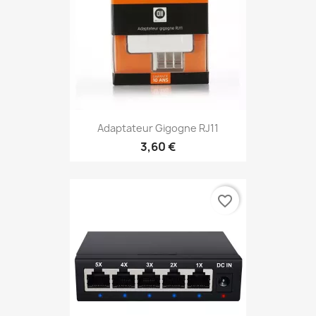
Adaptateur Gigogne RJ11
3,60 €
favorite_border