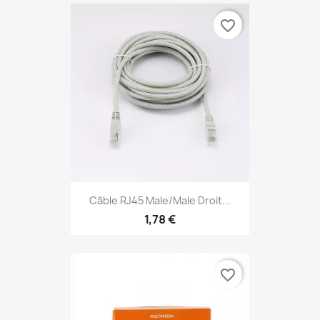
favorite_border
Câble RJ45 Male/Male Droit...
1,78 €
favorite_border