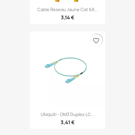
Cable Reseau Jaune Cat 6A...
3,14 €
favorite_border
Ubiquiti - OM3 Duplex LC...
3,41 €