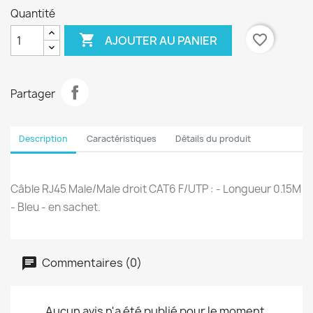
Quantité

favorite_border
AJOUTER AU PANIER
Partager
Description
Caractéristiques
Détails du produit
Câble RJ45 Male/Male droit CAT6 F/UTP : - Longueur 0.15M
- Bleu - en sachet.
Commentaires (0)
Aucun avis n'a été publié pour le moment.