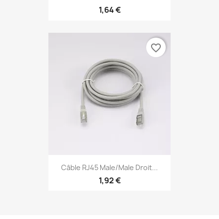
1,64 €
favorite_border
Câble RJ45 Male/Male Droit...
1,92 €