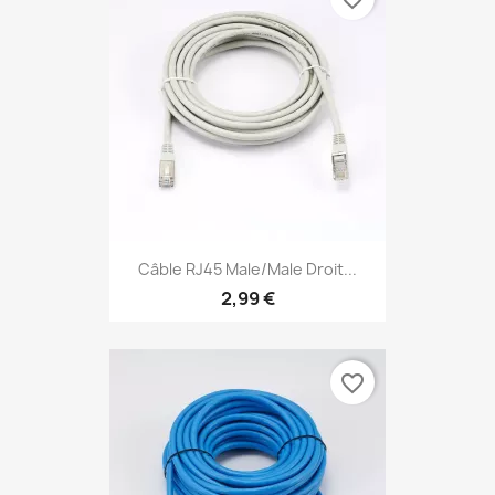
Câble RJ45 Male/Male Droit...
2,99 €
favorite_border