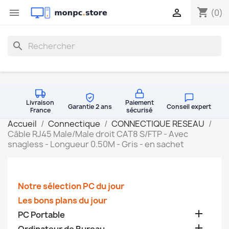
shopping_cart


(0)
search
Livraison
Paiement
Garantie 2 ans
Conseil expert
France
sécurisé
Accueil
Connectique
CONNECTIQUE RESEAU
Câble RJ45 Male/Male droit CAT8 S/FTP - Avec
snagless - Longueur 0.50M - Gris - en sachet
Notre sélection PC du jour
Les bons plans du jour

PC Portable
