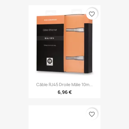
favorite_border
Câble RJ45 Droile Mâle 10m...
6,96 €
favorite_border