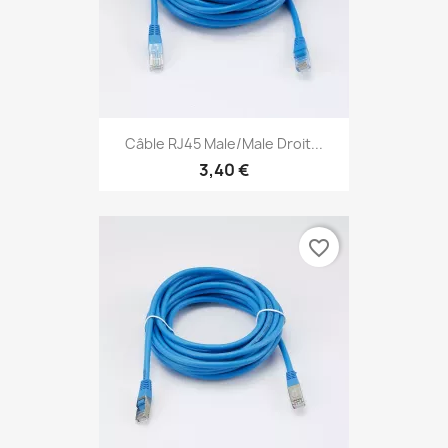
Câble RJ45 Male/Male Droit...
3,40 €
favorite_border