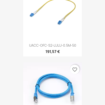
UACC-OFC-S2-LULU-0.5M-50
191,57 €
favorite_border