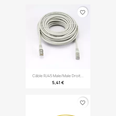
favorite_border
Câble RJ45 Male/Male Droit...
5,41 €
favorite_border