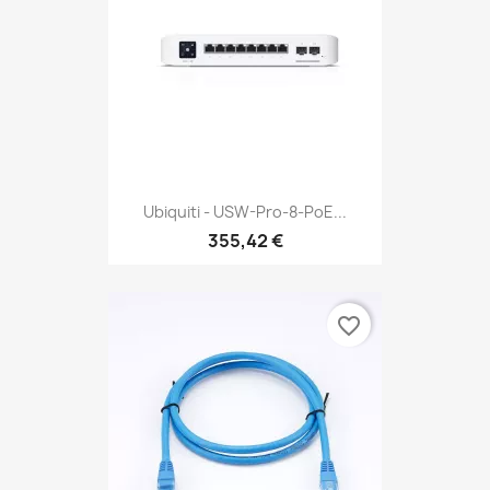
Ubiquiti - USW-Pro-8-PoE...
355,42 €
favorite_border