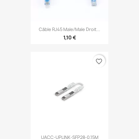
Câble RJ45 Male/Male Droit...
1,10 €
favorite_border
UACC-UPLINK-SFP28-0.15M