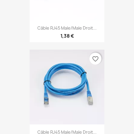
Câble RJ45 Male/Male Droit...
1,38 €
favorite_border
Câble RJ45 Male/Male Droit...