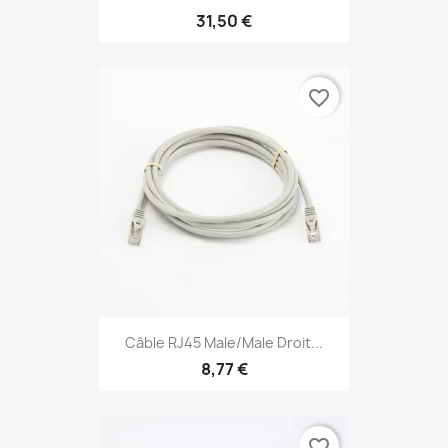
31,50 €
favorite_border
Câble RJ45 Male/Male Droit...
8,77 €
favorite_border