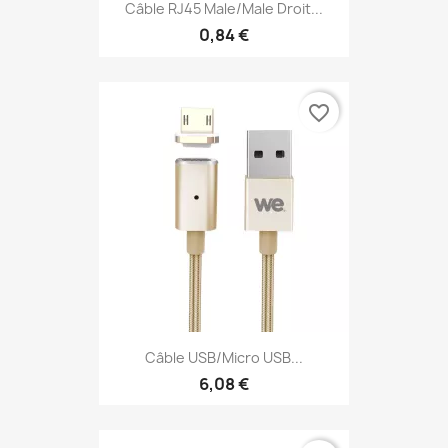
Câble RJ45 Male/Male Droit...
0,84 €
favorite_border
Câble USB/micro USB...
6,08 €