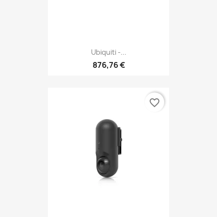
Ubiquiti -...
876,76 €
favorite_border