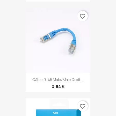
favorite_border
Câble RJ45 Male/Male Droit...
0,84 €
favorite_border