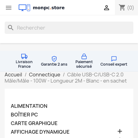
shopping_cart


(0)
search
Livraison
Paiement
Garantie 2 ans
Conseil expert
France
sécurisé
Accueil
Connectique
Câble USB-C/USB-C 2.0
Mâle/Mâle - 100W - Longueur 2M - Blanc - en sachet
ALIMENTATION
BOÎTIER PC
CARTE GRAPHIQUE

AFFICHAGE DYNAMIQUE