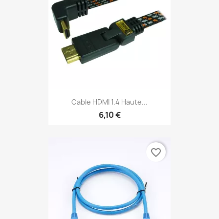
Cable HDMI 1.4 Haute...
6,10 €
favorite_border