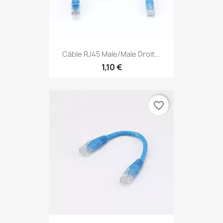
Câble RJ45 Male/Male Droit...
1,10 €
favorite_border