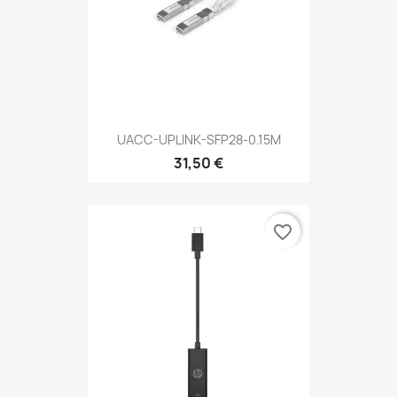
UACC-UPLINK-SFP28-0.15M
31,50 €
favorite_border