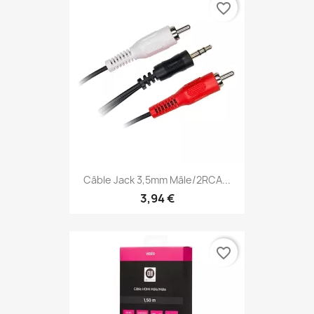
favorite_border
Câble Jack 3,5mm Mâle/2RCA...
3,94 €
favorite_border