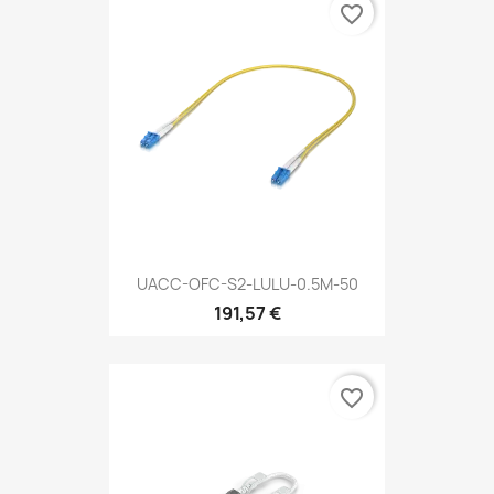
favorite_border
UACC-OFC-S2-LULU-0.5M-50
191,57 €
favorite_border