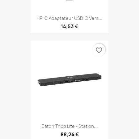
HP-C Adaptateur USB-C Vers...
14,53 €
favorite_border
Eaton Tripp Lite - Station...
88,24 €