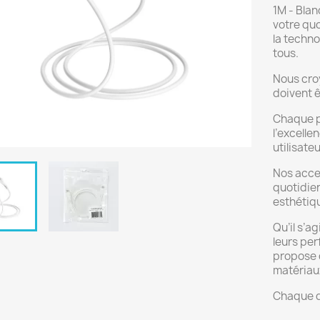
1M - Bla
votre quo
la techno
tous.
Nous cro
doivent ê
Chaque p
l’excelle
utilisate
Nos acces
quotidien
esthétiq
Qu’il s’a
leurs per
propose d
matériaux
Chaque d