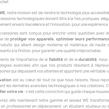
achet
 WE
, notre mission est de rendre la technologie plus accessibl
cessoires technologiques doivent être à la fois
pratiques
,
élég
ment envers l’excellence et l’innovation, pour une expérience
cessoires sont conçus pour enrichir votre quotidien avec des 
sse de
protéger vos appareils
,
optimiser leurs performanc
roduits qui allient design moderne et matériaux de haute 
ants à la finition, pour garantir une qualité irréprochable.
ients de l’importance de la
fiabilité
et de la
durabilité
, nous
logies avancées afin que nos produits résistent à l’épreuv
oires qui dépassent vos attentes et apportent une véritable
v
ovation
est au cœur de tout ce que nous faisons. Nous repou
ant les dernières avancées technologiques à nos créations. 
fier votre vie
: c’est cette conviction qui guide chaque nouvea
vrez dès maintenant notre gamme et laissez WE transforme
 un
professionnel en déplacement
, un
étudiant studieux
ou s