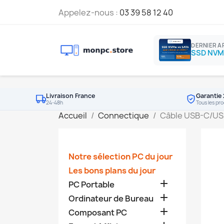
Appelez-nous :
03 39 58 12 40
DERNIER A
Livraison France
Garantie 
24-48h
Tous les pro
Accueil
Connectique
Câble USB-C/USB
Notre sélection PC du jour
Les bons plans du jour

PC Portable

Ordinateur de Bureau

Composant PC