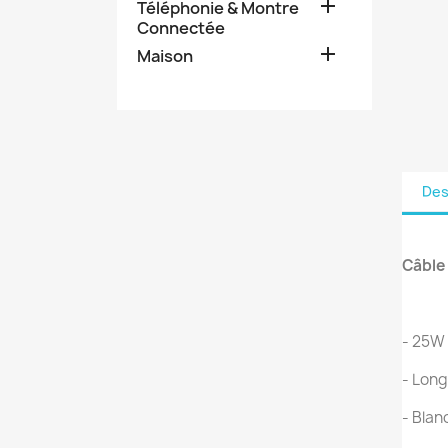

Téléphonie & Montre
Connectée

Maison
Des
Câble
- 25W
- Lon
- Blan