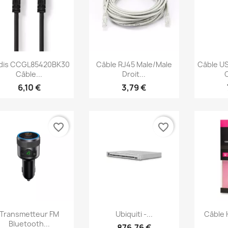
Aperçu rapide
Aperçu rapide
Ap



dis CCGL85420BK30
Câble RJ45 Male/Male
Câble U
Câble...
Droit...
C
6,10 €
3,79 €
favorite_border
favorite_border
Aperçu rapide
Aperçu rapide
Ap



Transmetteur FM
Ubiquiti -...
Câble 
Bluetooth...
876,76 €