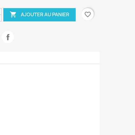

favorite_border
AJOUTER AU PANIER