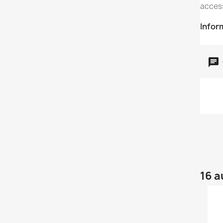
acces
Infor
16 a