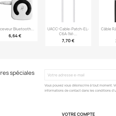
Aperçu rapide
Aperçu rapide
Ap



ceveur Bluetooth...
UACC-Cable-Patch-EL-
Câble RJ
C6A-1M-...
6,64 €
7,70 €
res spéciales
Vous pouvez vous désinscrire à tout moment. V
informations de contact dans les conditions d'ut
VOTRE COMPTE