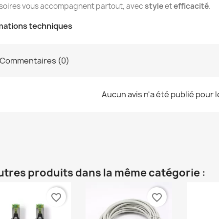
soires vous accompagnent partout, avec
style
et
efficacité
.
mations techniques
Commentaires (0)
Aucun avis n'a été publié pour 
utres produits dans la même catégorie :
favorite_border
favorite_border