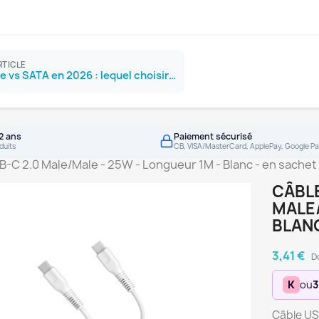
RTICLE
SSD NVMe vs SATA en 2026 : lequel choisir ?
2 ans
Paiement sécurisé
duits
CB, VISA/MasterCard, ApplePay, Google Pa
-C 2.0 Male/Male - 25W - Longueur 1M - Blanc - en sachet
CÂBLE
MALE/
BLANC
3,41 €
D
K
ou
3
Câble US