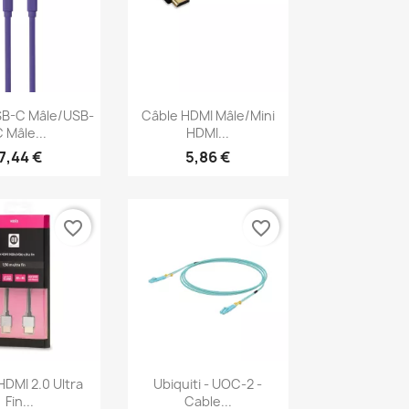
erçu rapide
Aperçu rapide

SB-C Mâle/USB-
Câble HDMI Mâle/mini
 Mâle...
HDMI...
7,44 €
5,86 €
favorite_border
favorite_border
erçu rapide
Aperçu rapide

HDMI 2.0 Ultra
Ubiquiti - UOC-2 -
Fin...
Cable...