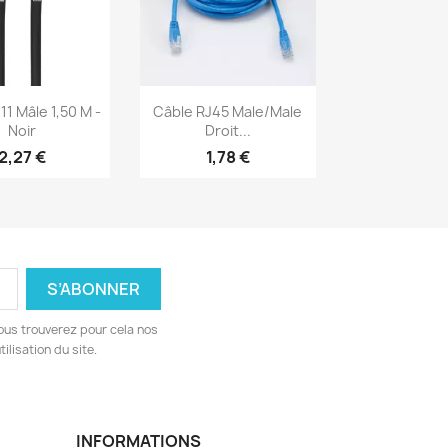
erçu rapide
Aperçu rapide

11 Mâle 1,50 M -
Câble RJ45 Male/Male
Noir
Droit...
2,27 €
1,78 €
ous trouverez pour cela nos
ilisation du site.
INFORMATIONS