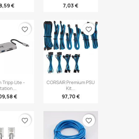
8,59 €
7,03 €
favorite_border
favorite_border
erçu rapide
Aperçu rapide

 Tripp Lite -
CORSAIR Premium PSU
tation...
Kit...
09,58 €
97,70 €
favorite_border
favorite_border