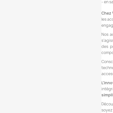
- en s
Chez
les ac
engage
Nos ac
s’agi
des p
compos
Consc
techno
access
L’inn
intégr
simpli
Décou
soyez