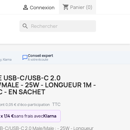
shopping_cart

Panier
(0)
Connexion
search
Conseil expert
y, Klarna
À votre écoute
 USB-C/USB-C 2.0
MALE - 25W - LONGUEUR 1M -
 - EN SACHET
TTC
ont 0,05 € d'éco-participation
 x 1,14 €
sans frais avec
Klarna
B-C/USB-C 2.0 Male/Male : - 25W - Longueur