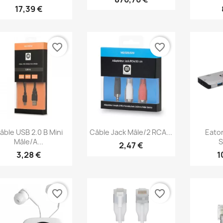
17,39 €
favorite_border
favorite_border
Aperçu rapide
Aperçu rapide
Ap



âble USB 2.0 B Mini
Câble Jack Mâle/2 RCA...
Eaton
Mâle/A...
S
2,47 €
3,28 €
1
favorite_border
favorite_border