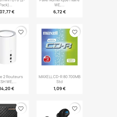
Pack)...
WE,...
07,77 €
6,72 €
favorite_border
favorite_border
erçu rapide
Aperçu rapide

e 2 Routeurs
MAXELL CD-R 80 700MB
SH WE,...
Std
14,20 €
1,09 €
favorite_border
favorite_border