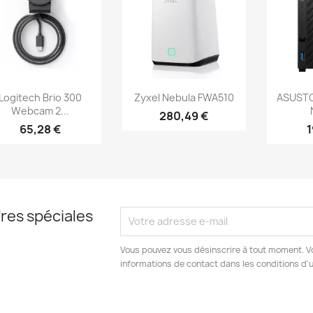
Aperçu rapide
Aperçu rapide
Ap



Logitech Brio 300
Zyxel Nebula FWA510
ASUST
Webcam 2...
280,49 €
65,28 €
1
res spéciales
Vous pouvez vous désinscrire à tout moment. V
informations de contact dans les conditions d'ut