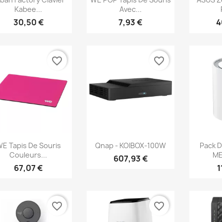
Kabee...
Avec...
30,50 €
7,93 €
4
favorite_border
favorite_border
Aperçu rapide
Aperçu rapide
Ap



E Tapis De Souris
Qnap - KOIBOX-100W
Pack D
Couleurs...
ME
607,93 €
67,07 €
1
favorite_border
favorite_border