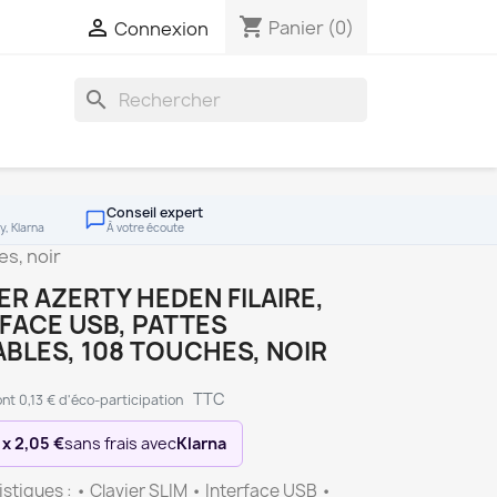
shopping_cart

Panier
(0)
Connexion
search
Conseil expert
y, Klarna
À votre écoute
es, noir
ER AZERTY HEDEN FILAIRE,
FACE USB, PATTES
BLES, 108 TOUCHES, NOIR
TTC
nt 0,13 € d'éco-participation
 x 2,05 €
sans frais avec
Klarna
stiques : • Clavier SLIM • Interface USB •