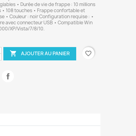
glables • Durée de vie de frappe : 10 millions
 • 108 touches • Frappe confortable et
se • Couleur : noir Configuration requise : •
re avec connecteur USB • Compatible Win
00/XP/Vista/7/8/10.

favorite_border
AJOUTER AU PANIER