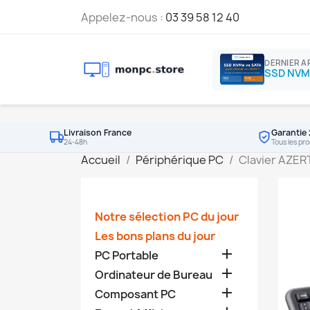
Appelez-nous :
03 39 58 12 40
DERNIER A
Livraison France
Garantie 
24-48h
Tous les pro
Accueil
Périphérique PC
Clavier AZERT
Notre sélection PC du jour
Les bons plans du jour

PC Portable

Ordinateur de Bureau

Composant PC