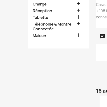

Charge
Caract

Réception
• 108 

conne
Tablette

Téléphonie & Montre
Connectée

Maison
16 a