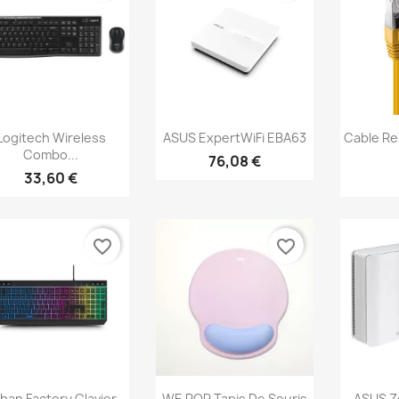
Aperçu rapide
Aperçu rapide
Ap



Logitech Wireless
ASUS ExpertWiFi EBA63
Cable Re
Combo...
76,08 €
33,60 €
favorite_border
favorite_border
Aperçu rapide
Aperçu rapide
Ap



ban Factory Clavier
WE POP Tapis De Souris
ASUS Ze