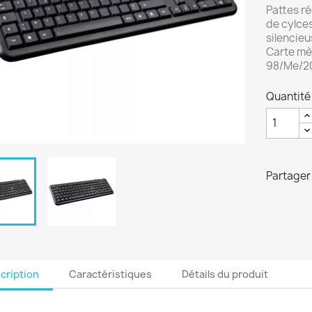
Pattes ré
de cylces
silencieu
Carte mè
98/Me/20
Quantité
Partager
cription
Caractéristiques
Détails du produit