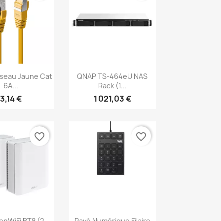
erçu rapide
Aperçu rapide

seau Jaune Cat
QNAP TS-464eU NAS
6A...
Rack (1...
3,14 €
1 021,03 €
favorite_border
favorite_border
erçu rapide
Aperçu rapide

nWiFi BT8 (2-
Pavé Numérique Filaire