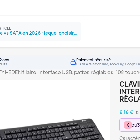
RTICLE
SSD NVMe vs SATA en 2026 : lequel choisir ?
2 ans
Paiement sécurisé
duits
CB, VISA/MasterCard, ApplePay, Google Pa
Y HEDEN filaire, interface USB, pattes réglables, 108 touch
CLAVI
INTER
RÉGLA
6,16 €
Do
K
ou
3
Caractéri