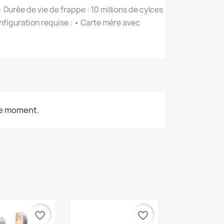
 Durée de vie de frappe : 10 millions de cylces
onfiguration requise : • Carte mère avec
le moment.
favorite_border
favorite_border