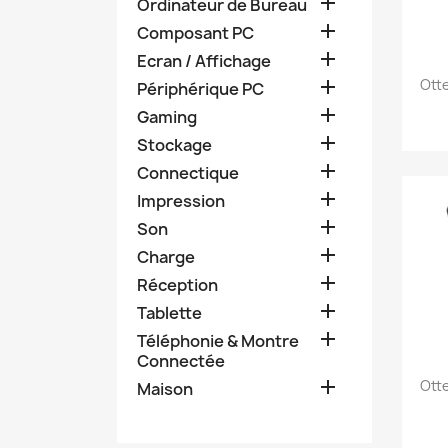

Ordinateur de Bureau

Composant PC

Ecran / Affichage
Ott

Périphérique PC

Gaming

Stockage

Connectique

Impression

Son

Charge

Réception

Tablette

Téléphonie & Montre
Connectée

Ott
Maison