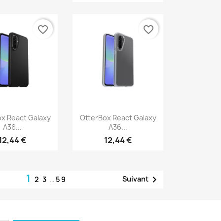
favorite_border
favorite_border
erçu rapide
Aperçu rapide

x React Galaxy
OtterBox React Galaxy
A36...
A36...
12,44 €
12,44 €
1

Suivant
2
3
…
59