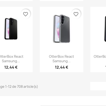
favorite_border
favorite_border
Aperçu rapide
Aperçu rapide
Ap



OtterBox React
OtterBox React
OtterBo
Samsung...
Samsung...
12,44 €
12,44 €
ge 1-12 de 708 article(s)