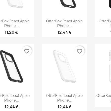
Aperçu rapide
Aperçu rapide
Ap



erBox React Apple
OtterBox React Apple
OtterB
IPhone...
IPhone...
11,20 €
12,44 €
favorite_border
favorite_border
Aperçu rapide
Aperçu rapide
Ap



erBox React Apple
OtterBox React Apple
OtterBox
IPhone...
IPhone...
12,44 €
12,44 €