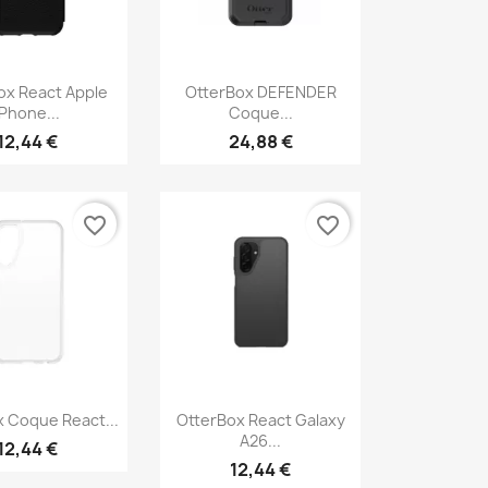
erçu rapide
Aperçu rapide

ox React Apple
OtterBox DEFENDER
IPhone...
Coque...
12,44 €
24,88 €
favorite_border
favorite_border
erçu rapide
Aperçu rapide

 Coque React...
OtterBox React Galaxy
A26...
12,44 €
12,44 €