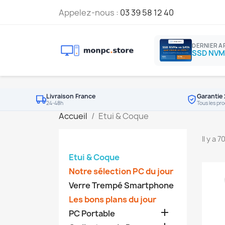
Appelez-nous :
03 39 58 12 40
DERNIER A
Livraison France
Garantie 
24-48h
Tous les pro
Accueil
Etui & Coque
Il y a 
Etui & Coque
Notre sélection PC du jour
Verre Trempé Smartphone
Les bons plans du jour

PC Portable