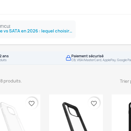
RTICLE
SSD NVMe vs SATA en 2026 : lequel choisir ?
2 ans
Paiement sécurisé
duits
CB, VISA/MasterCard, ApplePay, Google Pa
708 produits.
Trier 
favorite_border
favorite_border