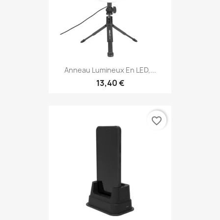
Anneau Lumineux En LED,...
13,40 €
favorite_border