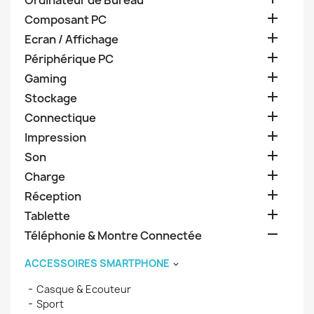
Ordinateur de Bureau

Composant PC

Ecran / Affichage

Périphérique PC

Gaming

Stockage

Connectique

Impression

Son

Charge

Réception

Tablette

Téléphonie & Montre Connectée
ACCESSOIRES SMARTPHONE

Casque & Ecouteur
Sport