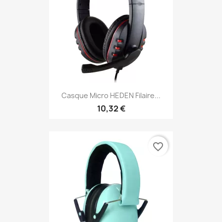
Casque Micro HEDEN Filaire...
10,32 €
favorite_border