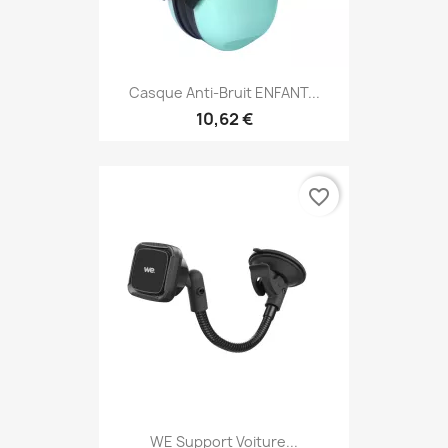
Casque Anti-Bruit ENFANT...
10,62 €
favorite_border
WE Support Voiture...