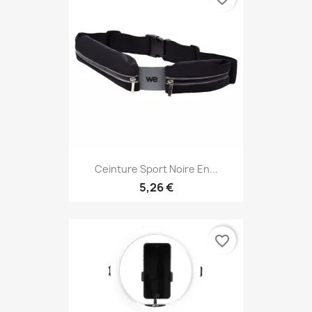
Ceinture Sport Noire En...
5,26 €
favorite_border