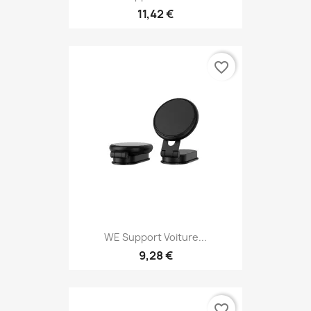
11,42 €
favorite_border
WE Support Voiture...
9,28 €
favorite_border