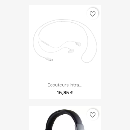
favorite_border
Ecouteurs Intra...
16,85 €
favorite_border