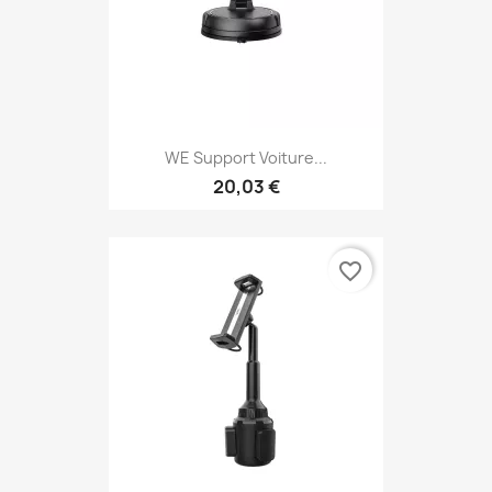
WE Support Voiture...
20,03 €
favorite_border