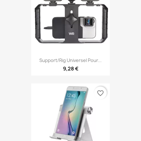
Support/Rig Universel Pour...
9,28 €
favorite_border