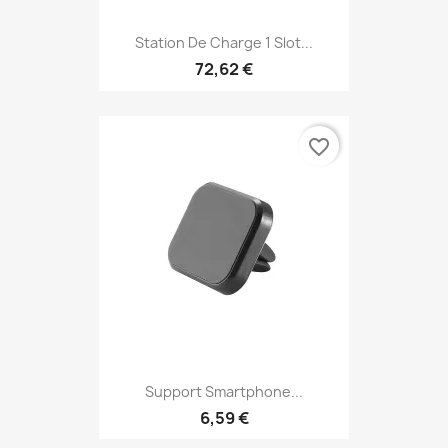
Station De Charge 1 Slot...
72,62 €
favorite_border
Support Smartphone...
6,59 €