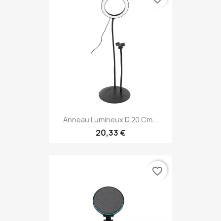
Anneau Lumineux D.20 Cm...
20,33 €
favorite_border