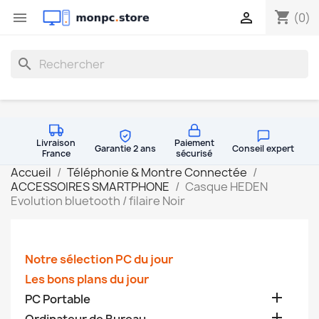
shopping_cart


(0)
search
Livraison
Paiement
Garantie 2 ans
Conseil expert
France
sécurisé
Accueil
Téléphonie & Montre Connectée
ACCESSOIRES SMARTPHONE
Casque HEDEN
Evolution bluetooth / filaire Noir
Notre sélection PC du jour
Les bons plans du jour

PC Portable
