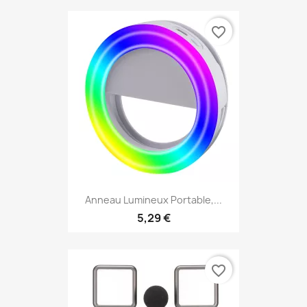
favorite_border
Anneau Lumineux Portable,...
5,29 €
favorite_border