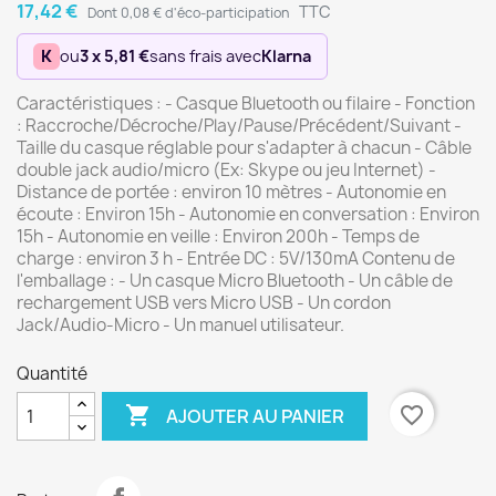
17,42 €
TTC
Dont 0,08 € d'éco-participation
K
ou
3 x 5,81 €
sans frais avec
Klarna
Caractéristiques : - Casque Bluetooth ou filaire - Fonction
: Raccroche/Décroche/Play/Pause/Précédent/Suivant -
Taille du casque réglable pour s'adapter à chacun - Câble
double jack audio/micro (Ex: Skype ou jeu Internet) -
Distance de portée : environ 10 mètres - Autonomie en
écoute : Environ 15h - Autonomie en conversation : Environ
15h - Autonomie en veille : Environ 200h - Temps de
charge : environ 3 h - Entrée DC : 5V/130mA Contenu de
l'emballage : - Un casque Micro Bluetooth - Un câble de
rechargement USB vers Micro USB - Un cordon
Jack/Audio-Micro - Un manuel utilisateur.
Quantité

favorite_border
AJOUTER AU PANIER