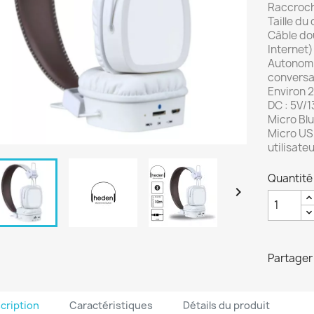
Raccroch
Taille du
Câble dou
Internet)
Autonomi
conversat
Environ 2
DC : 5V/
Micro Bl
Micro US
utilisateu
Quantité

Partager
cription
Caractéristiques
Détails du produit