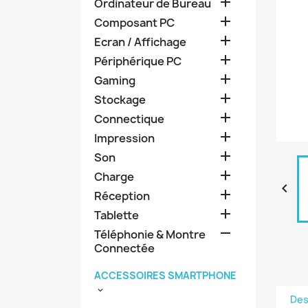

Ordinateur de Bureau

Composant PC

Ecran / Affichage

Périphérique PC

Gaming

Stockage

Connectique

Impression

Son

Charge


Réception

Tablette

Téléphonie & Montre
Connectée
ACCESSOIRES SMARTPHONE

Des