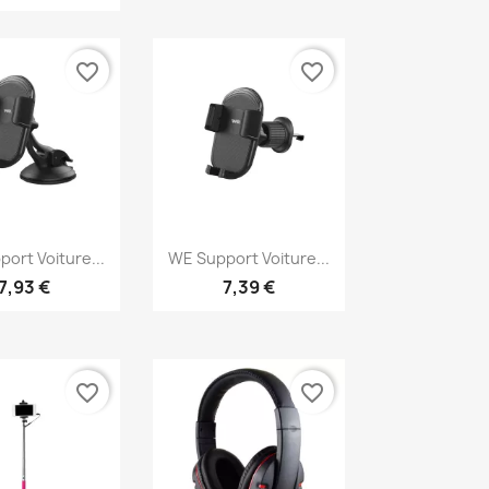
favorite_border
favorite_border
erçu rapide
Aperçu rapide

ort Voiture...
WE Support Voiture...
7,93 €
7,39 €
favorite_border
favorite_border