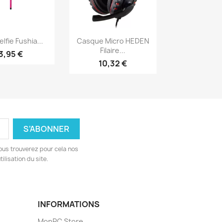
erçu rapide
Aperçu rapide

lfie Fushia...
Casque Micro HEDEN
Filaire...
3,95 €
10,32 €
ous trouverez pour cela nos
ilisation du site.
INFORMATIONS
MonPC.Store