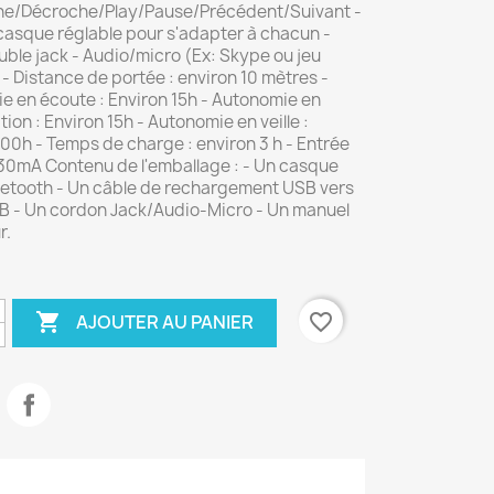
e/Décroche/Play/Pause/Précédent/Suivant -
 casque réglable pour s'adapter à chacun -
ble jack - Audio/micro (Ex: Skype ou jeu
 - Distance de portée : environ 10 mètres -
e en écoute : Environ 15h - Autonomie en
ion : Environ 15h - Autonomie en veille :
00h - Temps de charge : environ 3 h - Entrée
130mA Contenu de l'emballage : - Un casque
uetooth - Un câble de rechargement USB vers
B - Un cordon Jack/Audio-Micro - Un manuel
r.

favorite_border
AJOUTER AU PANIER