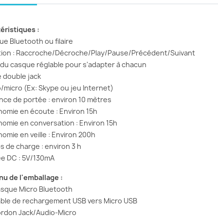
éristiques :
ue Bluetooth ou filaire
tion : Raccroche/Décroche/Play/Pause/Précédent/Suivant
le du casque réglable pour s'adapter à chacun
e double jack
o/micro (Ex: Skype ou jeu Internet)
ance de portée : environ 10 mètres
nomie en écoute : Environ 15h
nomie en conversation : Environ 15h
nomie en veille : Environ 200h
s de charge : environ 3 h
ée DC : 5V/130mA
u de l'emballage :
asque Micro Bluetooth
âble de rechargement USB vers Micro USB
ordon Jack/Audio-Micro