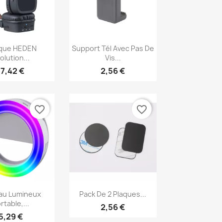
erçu rapide
Aperçu rapide

que HEDEN
Support Tél Avec Pas De
olution...
Vis...
17,42 €
2,56 €
favorite_border
favorite_border
erçu rapide
Aperçu rapide

au Lumineux
Pack De 2 Plaques...
rtable,...
2,56 €
5,29 €