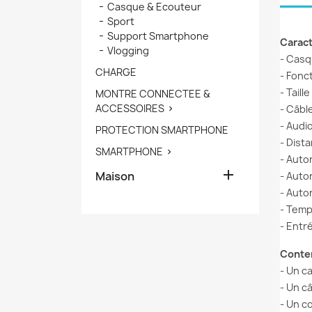
Casque & Ecouteur
Sport
Support Smartphone
Caract
Vlogging
- Casq
CHARGE
- Fonc
- Tail
MONTRE CONNECTEE &
ACCESSOIRES
- Câbl

- Audi
PROTECTION SMARTPHONE
- Dist
SMARTPHONE

- Auto

Maison
- Auto
- Auto
- Temp
- Entr
Conten
- Un c
- Un c
- Un c