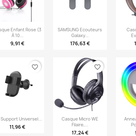
Aperçu rapide
Aperçu rapide
Ap



sque Enfant Rose (3
SAMSUNG Ecouteurs
Cas
À 10...
Galaxy...
Ev
9,91 €
176,63 €
favorite_border
favorite_border
Aperçu rapide
Aperçu rapide
Ap



Support Universel...
Casque Micro WE
Anne
Filaire,...
Po
11,96 €
17,24 €