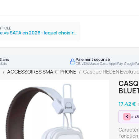
RTICLE
SSD NVMe vs SATA en 2026 : lequel choisir ?
2 ans
Paiement sécurisé
duits
CB, VISA/MasterCard, ApplePay, Google Pa
e
ACCESSOIRES SMARTPHONE
Casque HEDEN Evolution 
CASQ
BLUET
17,42 €
K
ou
3
Caractéri
Fonction 