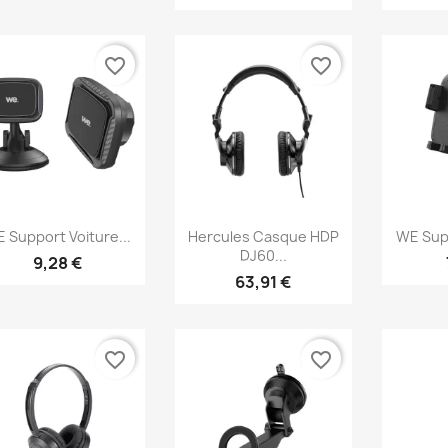
favorite_border
favorite_border
Aperçu rapide
Aperçu rapide
Ap



 Support Voiture...
Hercules Casque HDP
WE Supp
DJ60...
9,28 €
63,91 €
favorite_border
favorite_border