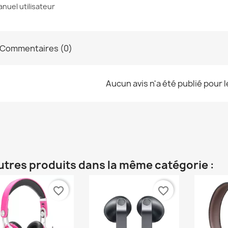
anuel utilisateur
Commentaires (0)
Aucun avis n'a été publié pour 
utres produits dans la même catégorie :
favorite_border
favorite_border