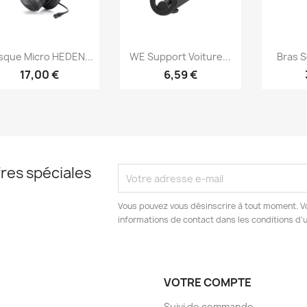
Aperçu rapide
Aperçu rapide
Ap



sque Micro HEDEN...
WE Support Voiture...
Bras Se
17,00 €
6,59 €
res spéciales
Vous pouvez vous désinscrire à tout moment. V
informations de contact dans les conditions d'ut
VOTRE COMPTE
Suivi de commande