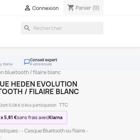
shopping_cart

Panier
(0)
Connexion
search
Conseil expert
y, Klarna
À votre écoute
bluetooth / filaire blanc
UE HEDEN EVOLUTION
OOTH / FILAIRE BLANC
TTC
Dont 0,08 € d'éco-participation
 x 5,81 €
sans frais avec
Klarna
stiques : - Casque Bluetooth ou filaire -
: