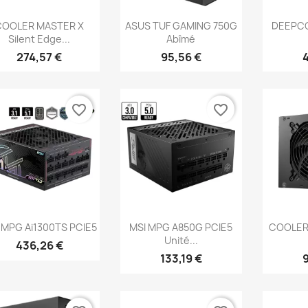
Aperçu rapide
Aperçu rapide
Ap



COOLER MASTER X
ASUS TUF GAMING 750G
DEEPCO
Silent Edge...
Abîmé
274,57 €
95,56 €
favorite_border
favorite_border
Aperçu rapide
Aperçu rapide
Ap



 MPG Ai1300TS PCIE5
MSI MPG A850G PCIE5
COOLER
Unité...
436,26 €
133,19 €