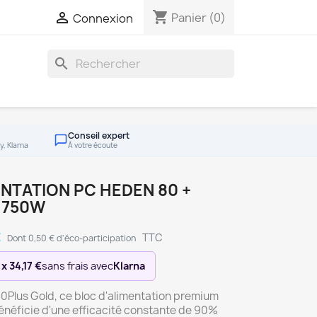
shopping_cart

Panier
(0)
Connexion
search
Conseil expert
y, Klarna
À votre écoute
NTATION PC HEDEN 80 +
 750W
€
TTC
Dont 0,50 € d'éco-participation
 x 34,17 €
sans frais avec
Klarna
80Plus Gold, ce bloc d'alimentation premium
néficie d'une efficacité constante de 90%