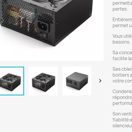
permetta
pertes.
Entièrem
permet u
Vous util
besoins.
Sa concep
facilite l
Ses cbles
boitiers

votre con
Condensa
répondre 
performa
Son venti
fiabilité
silencieu