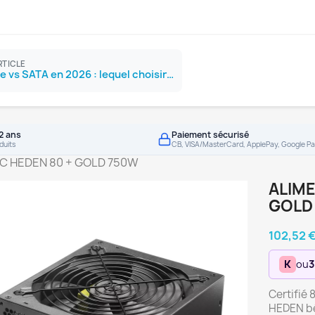
RTICLE
SSD NVMe vs SATA en 2026 : lequel choisir ?
2 ans
Paiement sécurisé
duits
CB, VISA/MasterCard, ApplePay, Google Pa
PC HEDEN 80 + GOLD 750W
ALIME
GOLD
102,52 
K
ou
3
Certifié 
HEDEN bé