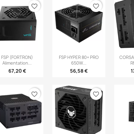
favorite_border
favorite_border
Aperçu rapide
Aperçu rapide
Ap



FSP (FORTRON)
FSP HYPER 80+ PRO
CORSAI
Alimentation...
650W...
R
67,20 €
56,58 €
1
favorite_border
favorite_border