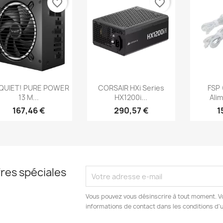
favorite_border
favorite_border
Aperçu rapide
Aperçu rapide
Ap



 QUIET! PURE POWER
CORSAIR HXi Series
FSP
13 M...
HX1200i...
Alim
167,46 €
290,57 €
1
res spéciales
Vous pouvez vous désinscrire à tout moment. V
informations de contact dans les conditions d'ut