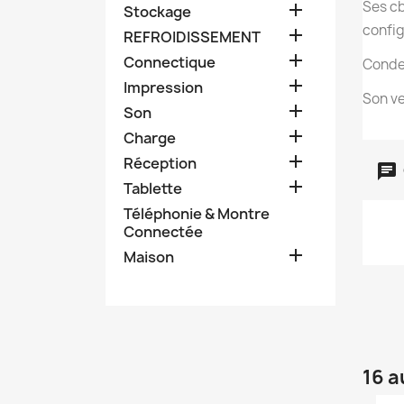
Ses cb

Stockage
config

REFROIDISSEMENT

Connectique
Conden

Impression
Son ve

Son

Charge

Réception

Tablette
Téléphonie & Montre
Connectée

Maison
16 a