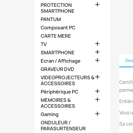

PROTECTION
SMARTPHONE
PANTUM
Composant PC
CARTE MERE

TV

SMARTPHONE

Ecran / Affichage
Des
GRAVEUR DVD

VIDEOPROJECTEURS &
Certif
ACCESSOIRES
permet

Périphérique PC

MEMOIRES &
Entièr
ACCESSOIRES
Vous u

Gaming
ONDULEUR /
Sa con
PARASURTENSEUR