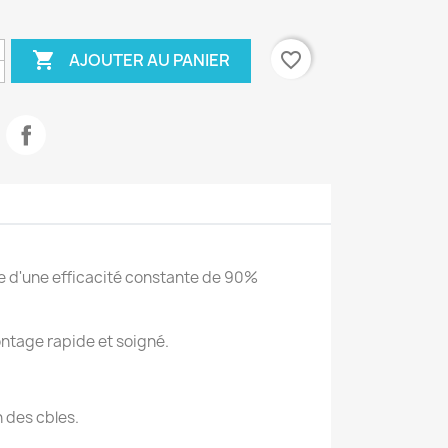

favorite_border
AJOUTER AU PANIER
e d'une efficacité constante de 90%
ntage rapide et soigné.
n des cbles.