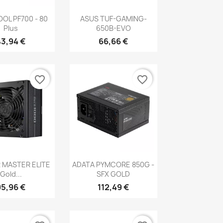
erçu rapide
Aperçu rapide

OL PF700 - 80
ASUS TUF-GAMING-
Plus
650B-EVO
43,94 €
66,66 €
favorite_border
favorite_border
erçu rapide
Aperçu rapide

 MASTER ELITE
ADATA PYMCORE 850G -
Gold...
SFX GOLD
95,96 €
112,49 €