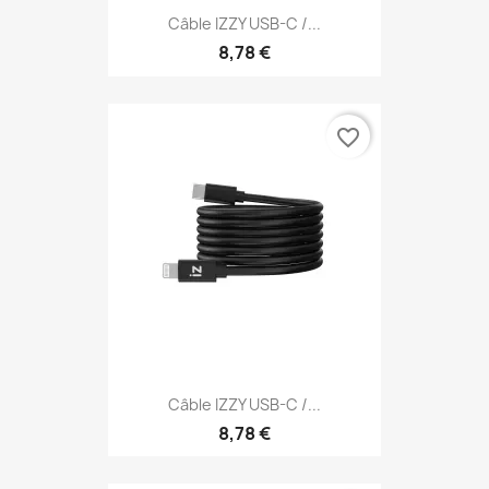
Câble IZZY USB-C /...
8,78 €
favorite_border
Câble IZZY USB-C /...
8,78 €