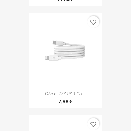
favorite_border
Câble IZZY USB-C /...
7,98 €
favorite_border