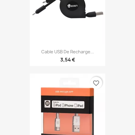
Cable USB De Recharge...
3,54 €
favorite_border