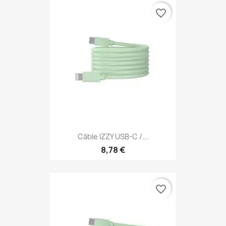
favorite_border
Câble IZZY USB-C /...
8,78 €
favorite_border