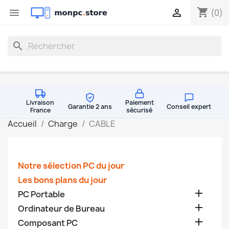
shopping_cart


(0)
search
Livraison
Paiement
Garantie 2 ans
Conseil expert
France
sécurisé
Accueil
Charge
CABLE
Notre sélection PC du jour
Les bons plans du jour

PC Portable

Ordinateur de Bureau

Composant PC