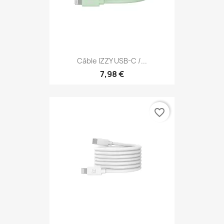
Câble IZZY USB-C /...
7,98 €
favorite_border