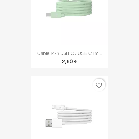
Câble IZZY USB-C / USB-C 1m...
2,60 €
favorite_border