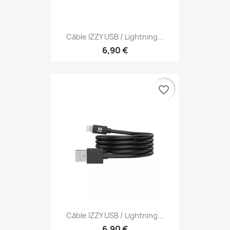
Câble IZZY USB / Lightning...
6,90 €
favorite_border
Câble IZZY USB / Lightning...
6,90 €