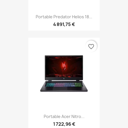
Portable Predator Helios 18...
4 891,75 €
favorite_border
Portable Acer Nitro...
1 722,96 €