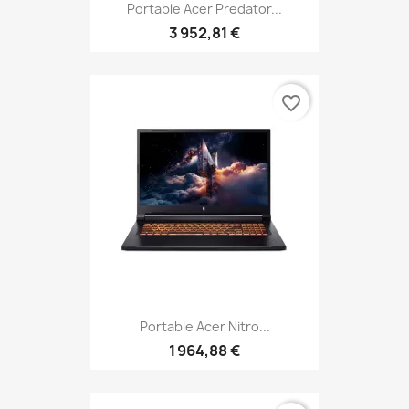
Portable Acer Predator...
3 952,81 €
favorite_border
Portable Acer Nitro...
1 964,88 €