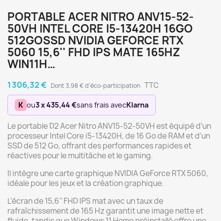
PORTABLE ACER NITRO ANV15-52-
50VH INTEL CORE I5-13420H 16GO
512GOSSD NVIDIA GEFORCE RTX
5060 15,6'' FHD IPS MATE 165HZ
WIN11H…
1 306,32 €
TTC
Dont 3,98 € d'éco-participation
K
ou
3 x 435,44 €
sans frais avec
Klarna
Le portable D2 Acer Nitro ANV15-52-50VH est équipé d’un
processeur Intel Core i5-13420H, de 16 Go de RAM et d’un
SSD de 512 Go, offrant des performances rapides et
réactives pour le multitâche et le gaming.
Il intègre une carte graphique NVIDIA GeForce RTX 5060,
idéale pour les jeux et la création graphique.
L’écran de 15,6’’ FHD IPS mat avec un taux de
rafraîchissement de 165 Hz garantit une image nette et
fluide, tandis que Windows 11 Home préinstallé offre une