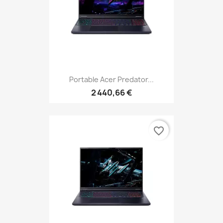
Portable Acer Predator...
2 440,66 €
favorite_border