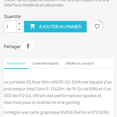
interface moderne et sécurisée.
Quantité

favorite_border
AJOUTER AU PANIER
Partager
Description
Caractéristiques
Détails du produit
Le portable D2 Acer Nitro ANV15-52-50VH est équipé d’un
processeur Intel Core i5-13420H, de 16 Go de RAM et d’un
SSD de 512 Go, offrant des performances rapides et
réactives pour le multitâche et le gaming.
Il intègre une carte graphique NVIDIA GeForce RTX 5060,