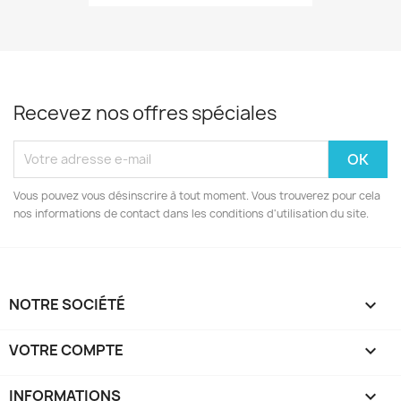
Recevez nos offres spéciales
Vous pouvez vous désinscrire à tout moment. Vous trouverez pour cela
nos informations de contact dans les conditions d'utilisation du site.
NOTRE SOCIÉTÉ

VOTRE COMPTE

INFORMATIONS
keyboard_arrow_down