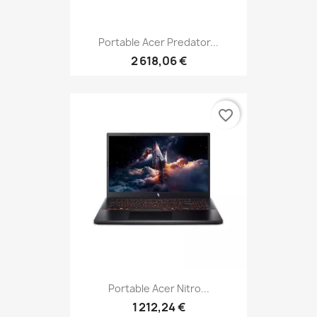
Portable Acer Predator...
2 618,06 €
favorite_border
Portable Acer Nitro...
1 212,24 €