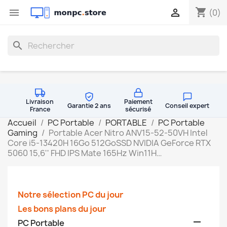
shopping_cart


(0)
search
Livraison
Paiement
Garantie 2 ans
Conseil expert
France
sécurisé
Accueil
PC Portable
PORTABLE
PC Portable
Gaming
Portable Acer Nitro ANV15-52-50VH Intel
Core i5-13420H 16Go 512GoSSD NVIDIA GeForce RTX
5060 15,6'' FHD IPS Mate 165Hz Win11H…
Notre sélection PC du jour
Les bons plans du jour

PC Portable