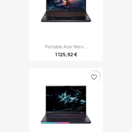
Portable Acer Nitro...
1 125,92 €
favorite_border