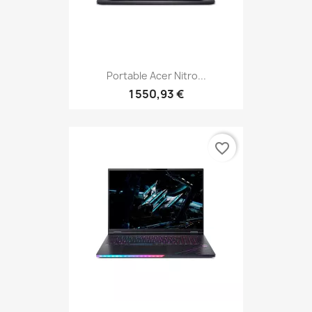
Portable Acer Nitro...
1 550,93 €
favorite_border