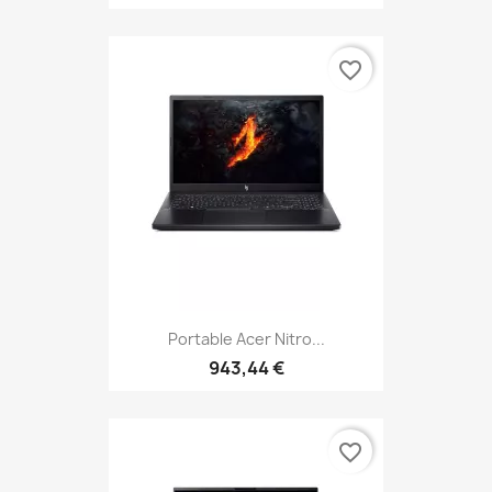
favorite_border
Portable Acer Nitro...
943,44 €
favorite_border