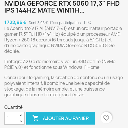
NVIDIA GEFORCE RTX 5060 17,3" FHD
IPS 144HZ MATE WIN11H…
1 722,96 €
TTC
Dont 3,98 € d'éco-participation
Le Acer Nitro V 17 AI (ANV17‑41) est un ordinateur portable
gamer 17,3’’ Full HD (144 Hz) équipé d’un processeur AMD
Ryzen 7 260 (8 cœurs/16 threads jusqu’à 5,1 GHz) et
d’une carte graphique NVIDIA GeForce RTX 5060 8 Go
dédiée.
Il intègre 32 Go de mémoire vive, un SSD de 1 To (NVMe
PCIE 4.0) et fonctionne sous Windows 11 Home.
Conçu pour le gaming, la création de contenu ou un usage
polyvalent intensif, il combine une belle capacité de
stockage, de la mémoire ample, et une puissance
graphique dans un format grand écran.
Quantité

favorite_border
AJOUTER AU PANIER