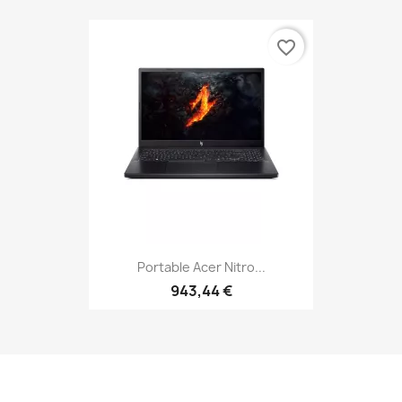
favorite_border
Portable Acer Nitro...
943,44 €