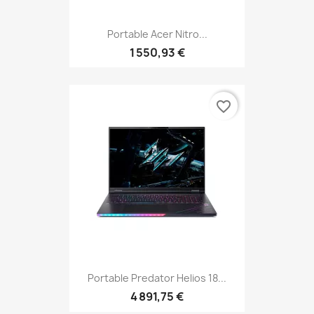
Portable Acer Nitro...
1 550,93 €
favorite_border
Portable Predator Helios 18...
4 891,75 €