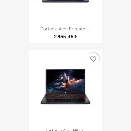
Portable Acer Predator...
2 865,36 €
favorite_border
Portable Acer Nitro...