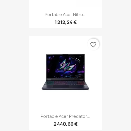
Portable Acer Nitro...
1 212,24 €
favorite_border
Portable Acer Predator...
2 440,66 €