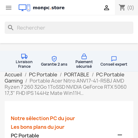
shopping_cart


(0)
search
Livraison
Paiement
Garantie 2 ans
Conseil expert
France
sécurisé
Accueil
PC Portable
PORTABLE
PC Portable
Gaming
Portable Acer Nitro ANV17-41-R5BJ AMD
Ryzen 7 260 32Go 1ToSSD NVIDIA GeForce RTX 5060
17,3" FHD IPS 144Hz Mate Win11H…
Notre sélection PC du jour
Les bons plans du jour

PC Portable