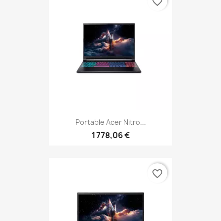
favorite_border
Portable Acer Nitro...
1 778,06 €
favorite_border