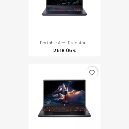
Portable Acer Predator...
2 618,06 €
favorite_border