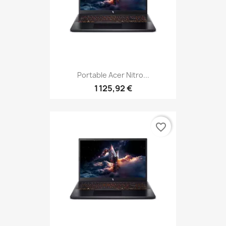
Portable Acer Nitro...
1 125,92 €
favorite_border