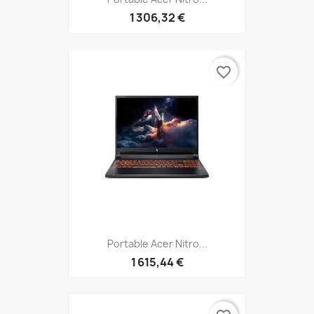
1 306,32 €
favorite_border
Portable Acer Nitro...
1 615,44 €