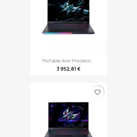
Portable Acer Predator...
3 952,81 €
favorite_border