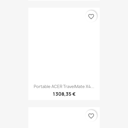
favorite_border
Portable ACER TravelMate X4...
1 308,35 €
favorite_border