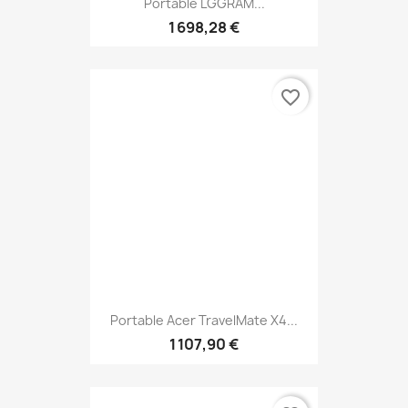
Portable LGGRAM...
1 698,28 €
favorite_border
Portable Acer TravelMate X4...
1 107,90 €