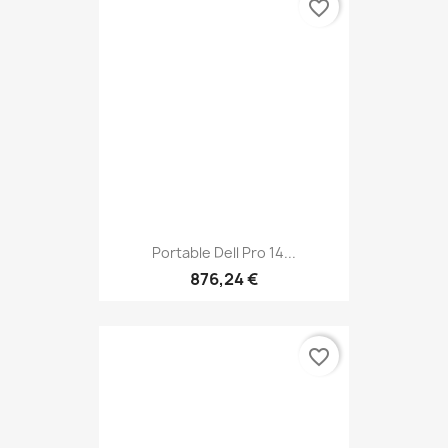
favorite_border
Portable Dell Pro 14...
876,24 €
favorite_border