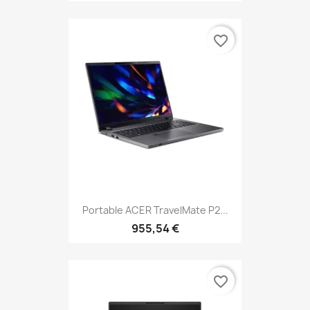
favorite_border
Portable ACER TravelMate P2...
955,54 €
favorite_border