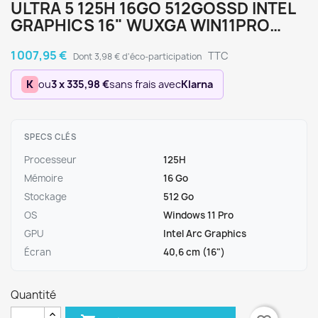
ULTRA 5 125H 16GO 512GOSSD INTEL
GRAPHICS 16" WUXGA WIN11PRO…
1 007,95 €
TTC
Dont 3,98 € d'éco-participation
K
ou
3 x 335,98 €
sans frais avec
Klarna
SPECS CLÉS
Processeur
125H
Mémoire
16 Go
Stockage
512 Go
OS
Windows 11 Pro
GPU
Intel Arc Graphics
Écran
40,6 cm (16")
Quantité