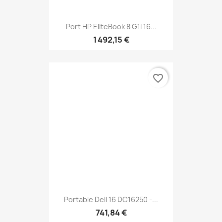
Port HP EliteBook 8 G1i 16...
1 492,15 €
favorite_border
Portable Dell 16 DC16250 -...
741,84 €