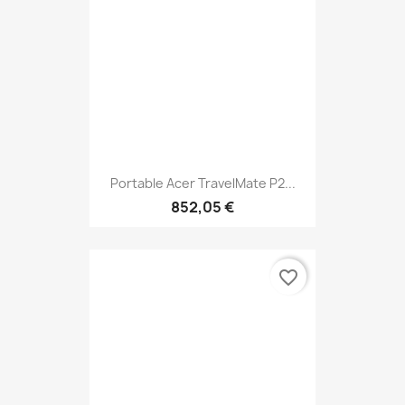
Portable Acer TravelMate P2...
852,05 €
favorite_border