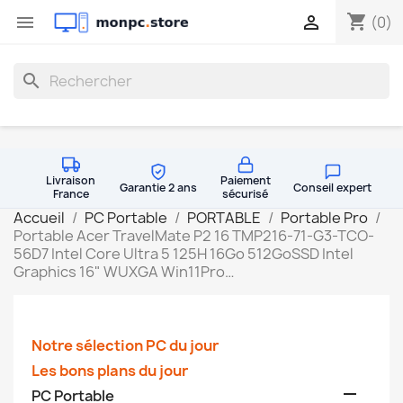
shopping_cart


(0)
search
Livraison
Paiement
Garantie 2 ans
Conseil expert
France
sécurisé
Accueil
PC Portable
PORTABLE
Portable Pro
Portable Acer TravelMate P2 16 TMP216-71-G3-TCO-
56D7 Intel Core Ultra 5 125H 16Go 512GoSSD Intel
Graphics 16" WUXGA Win11Pro…
Notre sélection PC du jour
Les bons plans du jour

PC Portable