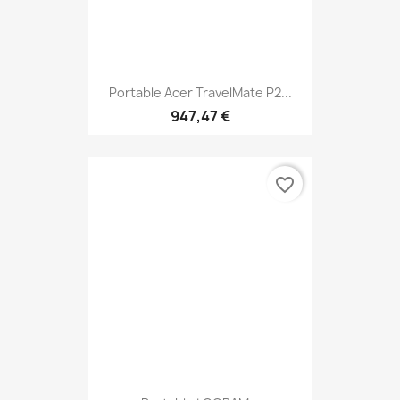
Portable Acer TravelMate P2...
947,47 €
favorite_border