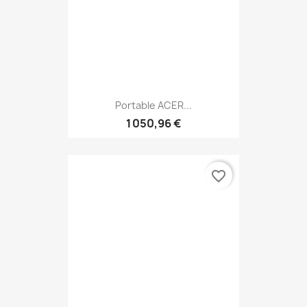
Portable ACER...
1 050,96 €
favorite_border