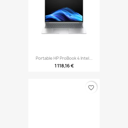
Portable HP ProBook 4 Intel...
1 118,16 €
favorite_border