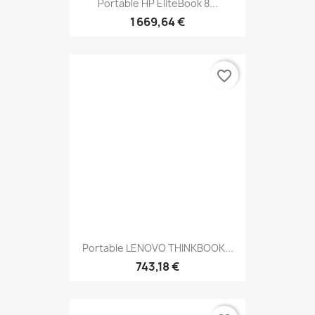
Portable HP EliteBook 8...
1 669,64 €
favorite_border
Portable LENOVO THINKBOOK...
743,18 €