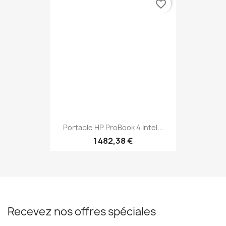
favorite_border
Portable HP ProBook 4 Intel...
1 482,38 €
Recevez nos offres spéciales