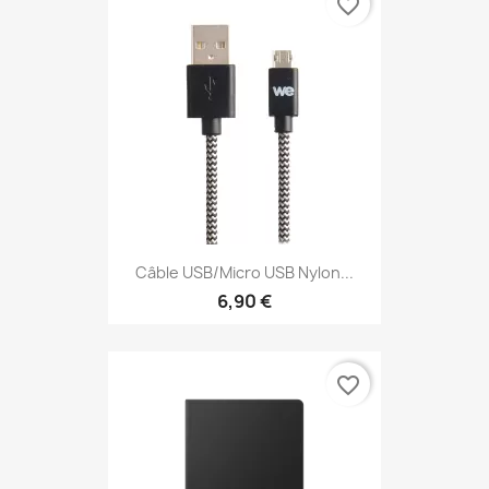
favorite_border
Câble USB/Micro USB Nylon...
6,90 €
favorite_border