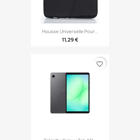
Housse Universelle Pour...
11,29 €
favorite_border