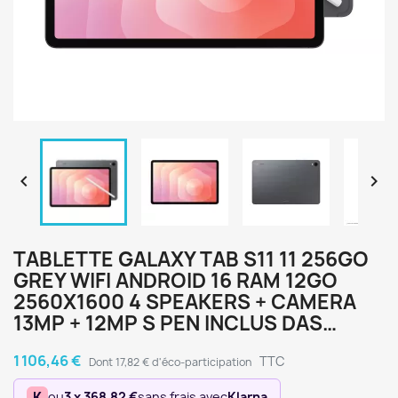


TABLETTE GALAXY TAB S11 11 256GO
GREY WIFI ANDROID 16 RAM 12GO
2560X1600 4 SPEAKERS + CAMERA
13MP + 12MP S PEN INCLUS DAS…
1 106,46 €
TTC
Dont 17,82 € d'éco-participation
K
ou
3 x 368,82 €
sans frais avec
Klarna