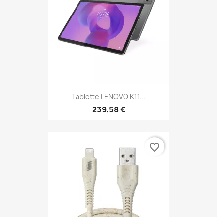
Tablette LENOVO K11...
239,58 €
favorite_border