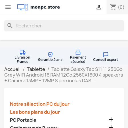
shopping_cart


(0)
search
Livraison
Paiement
Garantie 2 ans
Conseil expert
France
sécurisé
Accueil
Tablette
Tablette Galaxy Tab S11 11 256Go
Grey WIFI Android 16 RAM 12Go 2560X1600 4 speakers
+ Camera 13MP + 12MP S pen inclus DAS…
Notre sélection PC du jour
Les bons plans du jour

PC Portable
