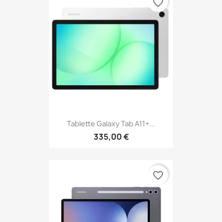
favorite_border
Tablette Galaxy Tab A11+...
335,00 €
favorite_border