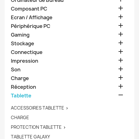
Ordinateur de Bureau

Composant PC

Ecran / Affichage

Périphérique PC

Gaming

Stockage

Connectique

Impression

Son

Charge

Réception

Tablette
ACCESSOIRES TABLETTE

CHARGE
PROTECTION TABLETTE

TABLETTE GALAXY