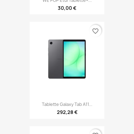
WE POP Etui Tablette+...
30,00 €
favorite_border
Tablette Galaxy Tab A11...
292,28 €