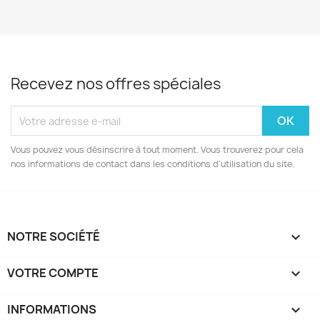
Recevez nos offres spéciales
Vous pouvez vous désinscrire à tout moment. Vous trouverez pour cela
nos informations de contact dans les conditions d'utilisation du site.
NOTRE SOCIÉTÉ

VOTRE COMPTE

INFORMATIONS
keyboard_arrow_down