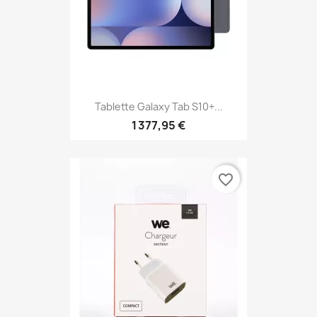
Tablette Galaxy Tab S10+...
1 377,95 €
favorite_border