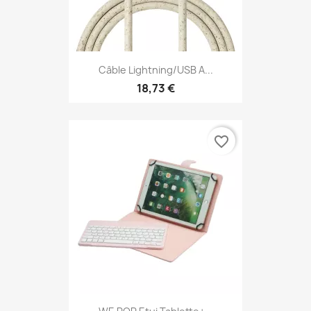
Câble Lightning/USB A...
18,73 €
favorite_border