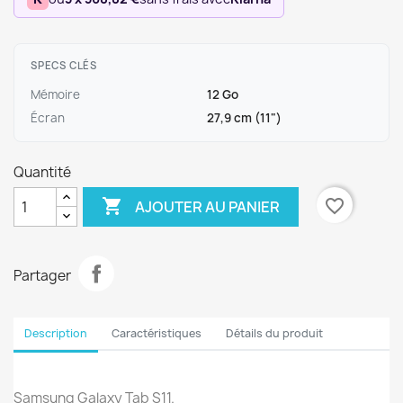
SPECS CLÉS
Mémoire
12 Go
Écran
27,9 cm (11")
Quantité

favorite_border
AJOUTER AU PANIER
Partager
Description
Caractéristiques
Détails du produit
Samsung Galaxy Tab S11.