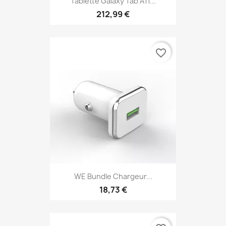
Tablette Galaxy Tab A11...
212,99 €
favorite_border
WE Bundle Chargeur...
18,73 €