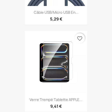
Câble USB/micro USB En...
5,29 €
favorite_border
Verre Trempé Tablette APPLE...
9,41 €