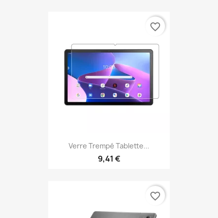
favorite_border
Verre Trempé Tablette...
9,41 €
favorite_border