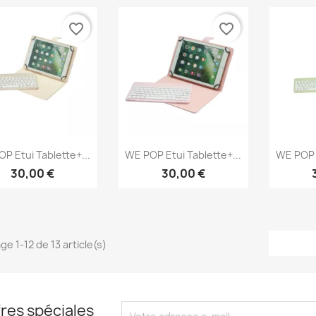
favorite_border
favorite_border
Aperçu rapide
Aperçu rapide
Ap



P Etui Tablette+...
WE POP Etui Tablette+...
WE POP E
30,00 €
30,00 €
ge 1-12 de 13 article(s)
res spéciales