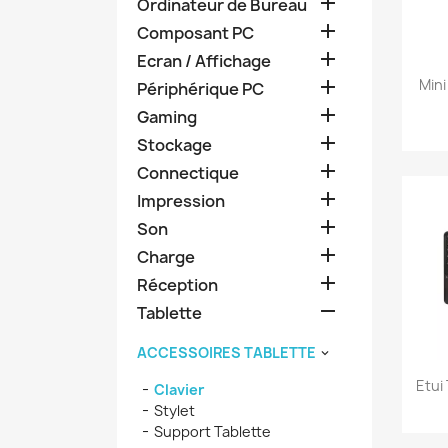

Ordinateur de Bureau

Composant PC

Ecran / Affichage
Mini

Périphérique PC

Gaming

Stockage

Connectique

Impression

Son

Charge

Réception

Tablette
ACCESSOIRES TABLETTE

Etui 
Clavier
Stylet
Support Tablette