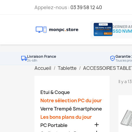
Appelez-nous :
03 39 58 12 40
DERNIER A
Livraison France
Garantie 
24-48h
Tous les pro
Accueil
Tablette
ACCESSOIRES TABLE
Il y a 
Etui & Coque
Notre sélection PC du jour
Verre Trempé Smartphone
Les bons plans du jour

PC Portable