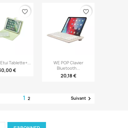
favorite_border
favorite_border
erçu rapide
Aperçu rapide

tui Tablette+...
WE POP Clavier
Bluetooth...
30,00 €
20,18 €
1

Suivant
2