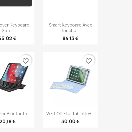
erçu rapide
Aperçu rapide

over Keyboard
Smart Keyboard Avec
Slim...
Touche...
45,02 €
84,13 €
favorite_border
favorite_border
erçu rapide
Aperçu rapide

ier Bluetooth...
WE POP Etui Tablette+...
20,18 €
30,00 €