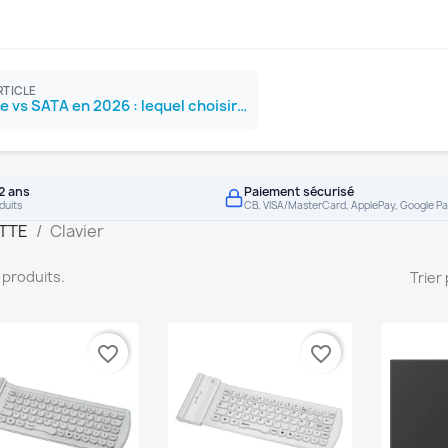
RTICLE
SSD NVMe vs SATA en 2026 : lequel choisir ?
2 ans
Paiement sécurisé
duits
CB, VISA/MasterCard, ApplePay, Google Pa
TTE
Clavier
13 produits.
Trier 
favorite_border
favorite_border