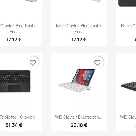
Aperçu rapide
Aperçu rapide
Ap



 Clavier Bluetooth
Mini Clavier Bluetooth
Book C
En...
En...
17,12 €
17,12 €
favorite_border
favorite_border
Aperçu rapide
Aperçu rapide
Ap



Tablette+ Clavier...
WE Clavier Bluetooth...
WE Clav
31,34 €
20,18 €