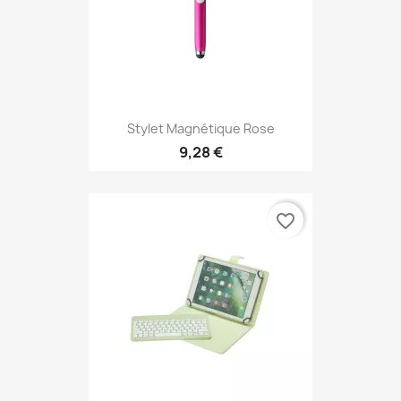
Stylet Magnétique Rose
9,28 €
favorite_border