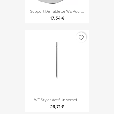
Support De Tablette WE Pour...
17,34 €
favorite_border
WE Stylet Actif Universel...
23,71 €