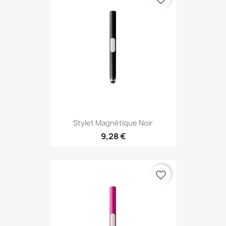
Stylet Magnétique Noir
9,28 €
favorite_border