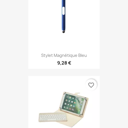
Stylet Magnétique Bleu
9,28 €
favorite_border