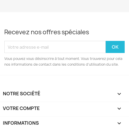
Recevez nos offres spéciales
Vous pouvez vous désinscrire à tout moment. Vous trouverez pour cela
nos informations de contact dans les conditions d'utilisation du site.
NOTRE SOCIÉTÉ

VOTRE COMPTE

INFORMATIONS
keyboard_arrow_down