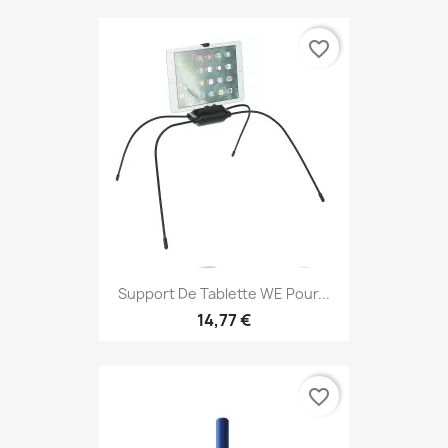
favorite_border
Support De Tablette WE Pour...
14,77 €
favorite_border