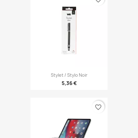
Stylet / Stylo Noir
5,36 €
favorite_border