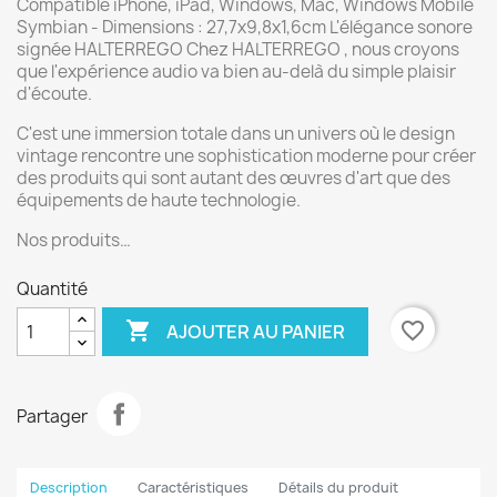
Compatible iPhone, iPad, Windows, Mac, Windows Mobile
Symbian - Dimensions : 27,7x9,8x1,6cm L'élégance sonore
signée HALTERREGO Chez HALTERREGO , nous croyons
que l'expérience audio va bien au-delà du simple plaisir
d'écoute.
C'est une immersion totale dans un univers où le design
vintage rencontre une sophistication moderne pour créer
des produits qui sont autant des œuvres d'art que des
équipements de haute technologie.
Nos produits…
Quantité

favorite_border
AJOUTER AU PANIER
Partager
Description
Caractéristiques
Détails du produit