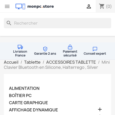
shopping_cart


(0)
search
Livraison
Paiement
Garantie 2 ans
Conseil expert
France
sécurisé
Accueil
Tablette
ACCESSOIRES TABLETTE
Mini
Clavier Bluetooth en Silicone, Halterrego , Silver
ALIMENTATION
BOÎTIER PC
CARTE GRAPHIQUE

AFFICHAGE DYNAMIQUE