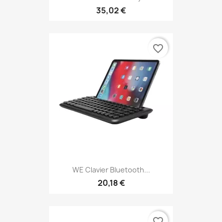
35,02 €
favorite_border
WE Clavier Bluetooth...
20,18 €
favorite_border