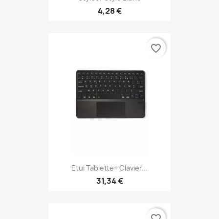
4,28 €
favorite_border
Etui Tablette+ Clavier...
31,34 €
favorite_border