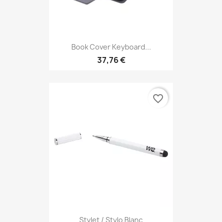
Book Cover Keyboard...
37,76 €
favorite_border
Stylet / Stylo Blanc