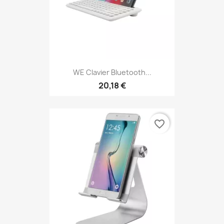
WE Clavier Bluetooth...
20,18 €
favorite_border