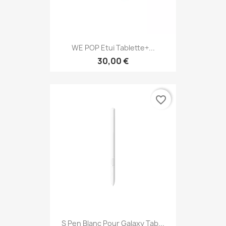
WE POP Etui Tablette+...
30,00 €
favorite_border
S Pen Blanc Pour Galaxy Tab...