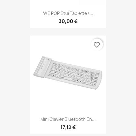
WE POP Etui Tablette+...
30,00 €
favorite_border
Mini Clavier Bluetooth En...
17,12 €