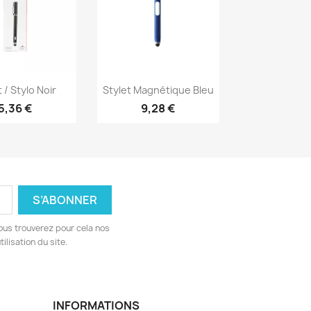
erçu rapide
Aperçu rapide

 / Stylo Noir
Stylet Magnétique Bleu
5,36 €
9,28 €
ous trouverez pour cela nos
ilisation du site.
INFORMATIONS