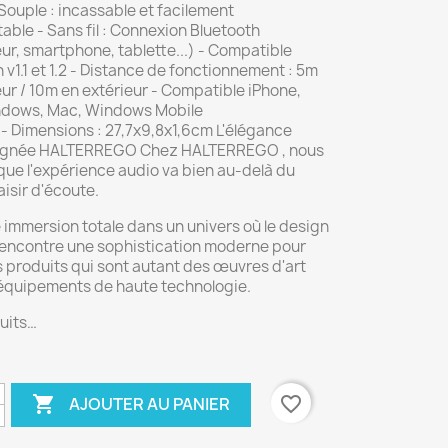
Souple : incassable et facilement
able - Sans fil : Connexion Bluetooth
ur, smartphone, tablette...) - Compatible
 v1.1 et 1.2 - Distance de fonctionnement : 5m
eur / 10m en extérieur - Compatible iPhone,
ndows, Mac, Windows Mobile
- Dimensions : 27,7x9,8x1,6cm L'élégance
ignée HALTERREGO Chez HALTERREGO , nous
ue l'expérience audio va bien au-delà du
aisir d'écoute.
 immersion totale dans un univers où le design
rencontre une sophistication moderne pour
 produits qui sont autant des œuvres d'art
équipements de haute technologie.
uits…

favorite_border
AJOUTER AU PANIER