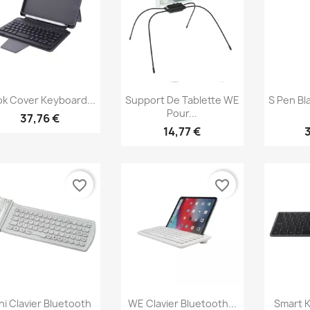
Aperçu rapide
Aperçu rapide
Ap



k Cover Keyboard...
Support De Tablette WE
S Pen Bl
Pour...
37,76 €
14,77 €
favorite_border
favorite_border
Aperçu rapide
Aperçu rapide
Ap



ni Clavier Bluetooth
WE Clavier Bluetooth...
Smart 