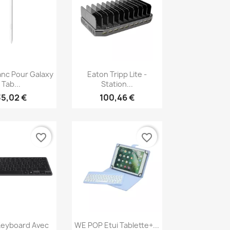
erçu rapide
Aperçu rapide

anc Pour Galaxy
Eaton Tripp Lite -
Tab...
Station...
35,02 €
100,46 €
favorite_border
favorite_border
erçu rapide
Aperçu rapide

Keyboard Avec
WE POP Etui Tablette+...