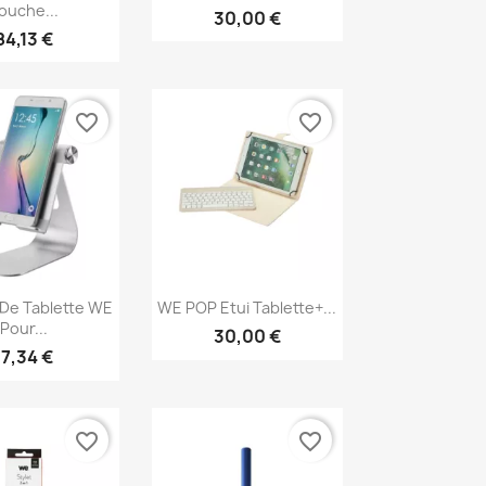
ouche...
30,00 €
84,13 €
favorite_border
favorite_border
erçu rapide
Aperçu rapide

De Tablette WE
WE POP Etui Tablette+...
Pour...
30,00 €
17,34 €
favorite_border
favorite_border