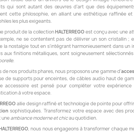
its qui sont autant des œuvres d'art que des équipements
ent cette philosophie, en alliant une esthétique raffinée et
hiles les plus exigeants.
 produit de la collection
HALTERREGO
est conçu avec une att
emple, ne se contentent pas de délivrer un son cristallin ;
 la nostalgie tout en s'intégrant harmonieusement dans un in
s aux finitions métalliques, sont soigneusement sélectionné
orelle
.
s de nos produits phares, nous proposons une gamme d’
acces
sse de supports pour enceintes, de câbles audio haut de ga
e accessoire est pensé pour compléter votre expérience
tication à votre espace.
ERREGO
allie design raffiné et technologie de pointe pour offrir
tion
sophistiquées. Transformez votre espace avec des prod
t une
ambiance moderne et chic
au quotidien.
HALTERREGO
, nous nous engageons à transformer chaque mo