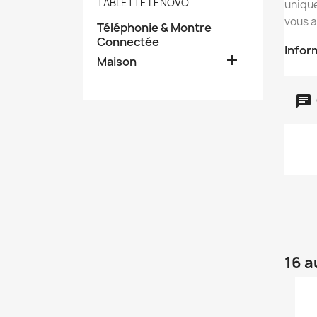
TABLETTE LENOVO
uniqu
vous 
Téléphonie & Montre
Connectée
Infor

Maison
16 a