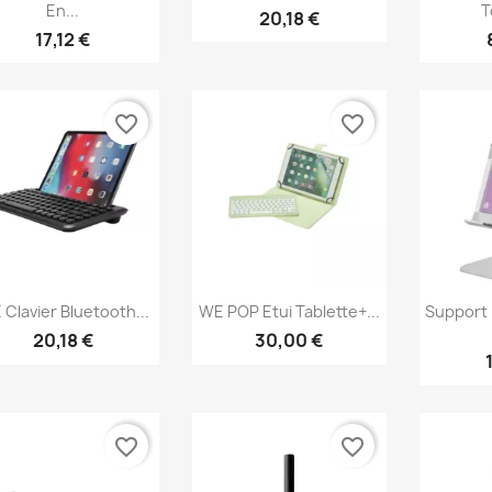
En...
T
20,18 €
17,12 €
favorite_border
favorite_border
Aperçu rapide
Aperçu rapide
Ap



Clavier Bluetooth...
WE POP Etui Tablette+...
Support 
20,18 €
30,00 €
favorite_border
favorite_border