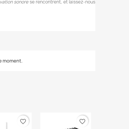
ovation sonore
se rencontrent, et laissez-nous
le moment.
favorite_border
favorite_border