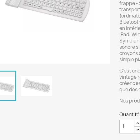
frappe - 
transport
(ordinate
Bluetooth
en intéri
iPad, Wi
Symbian 
sonore s
croyons q
simple pl
C'est une
vintage 
créer des
que des 
Nos prod
Quantité