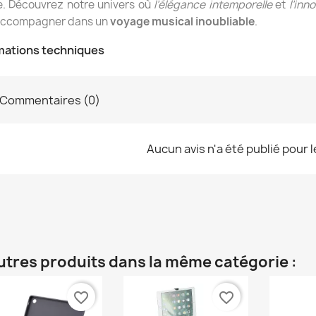
e. Découvrez notre univers où
l’élégance intemporelle
et
l’inn
accompagner dans un
voyage musical inoubliable
.
mations techniques
Commentaires (0)
Aucun avis n'a été publié pour 
utres produits dans la même catégorie :
favorite_border
favorite_border