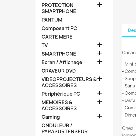

PROTECTION
SMARTPHONE
PANTUM
Composant PC
Des
CARTE MERE

TV

Caract
SMARTPHONE

Ecran / Affichage
- Mini
GRAVEUR DVD
- Comp

- Soup
VIDEOPROJECTEURS &
ACCESSOIRES
- Sans

- Compa
Périphérique PC
- Dist

MEMOIRES &
- Comp
ACCESSOIRES
- Dime

Gaming
ONDULEUR /
Chez
PARASURTENSEUR
immer