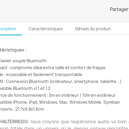
Partager
cription
Caractéristiques
Détails du produit
éristiques :
-clavier souple Bluetooth
act : compromis idéal entre taille et confort de frappe
le : incassable et facilement transportable
 fil : Connexion Bluetooth (ordinateur, smartphone, tablette...)
tible Bluetooth v1.1 et 1.2
ance de fonctionnement : 5m en intérieur / 10m en extérieur
atible iPhone, iPad, Windows, Mac, Windows Mobile, Symbian
nsions : 27,7x9,8x1,6cm
HALTERREGO
, nous croyons que l'expérience audio va bien 
sion totale dans un univers où le
design vintage
rencontre