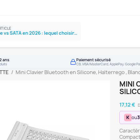
RTICLE
SSD NVMe vs SATA en 2026 : lequel choisir ?
2 ans
Paiement sécurisé
duits
CB, VISA/MasterCard, ApplePay, Google Pa
TTE
Mini Clavier Bluetooth en Silicone, Halterrego , Blan
MINI 
SILIC
17,12 €
D
K
ou
3
Caractéri
Compact :