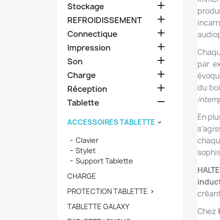

Stockage
produ

REFROIDISSEMENT
incarn

Connectique
audiop

Impression
Chaque

Son
par ex

Charge
évoque

du boi
Réception
intemp

Tablette
En plu
ACCESSOIRES TABLETTE

s’agi
Clavier
chaqu
Stylet
sophis
Support Tablette
HALT
CHARGE
induc
PROTECTION TABLETTE

créan
TABLETTE GALAXY
Chez