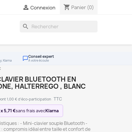
shopping_cart

Panier
(0)
Connexion
search
Conseil expert
y, Klarna
À votre écoute
c
CLAVIER BLUETOOTH EN
ONE, HALTERREGO , BLANC
TTC
ont 1,00 € d'éco-participation
 x 5,71 €
sans frais avec
Klarna
stiques : - Mini-clavier souple Bluetooth -
 compromis idéal entre taille et confort de