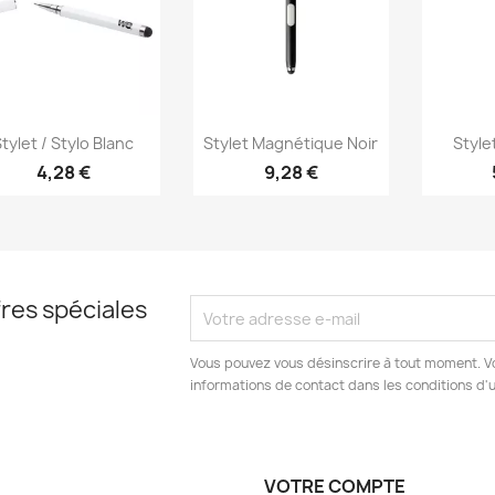
Aperçu rapide
Aperçu rapide
Ap



tylet / Stylo Blanc
Stylet Magnétique Noir
Stylet
4,28 €
9,28 €
res spéciales
Vous pouvez vous désinscrire à tout moment. V
informations de contact dans les conditions d'ut
VOTRE COMPTE