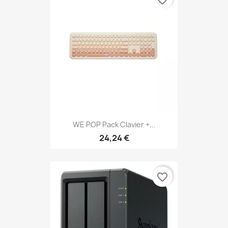
WE POP Pack Clavier +...
24,24 €
favorite_border