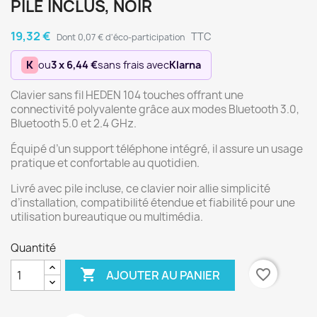
PILE INCLUS, NOIR
19,32 €
TTC
Dont 0,07 € d'éco-participation
K
ou
3 x 6,44 €
sans frais avec
Klarna
Clavier sans fil HEDEN 104 touches offrant une
connectivité polyvalente grâce aux modes Bluetooth 3.0,
Bluetooth 5.0 et 2.4 GHz.
Équipé d’un support téléphone intégré, il assure un usage
pratique et confortable au quotidien.
Livré avec pile incluse, ce clavier noir allie simplicité
d’installation, compatibilité étendue et fiabilité pour une
utilisation bureautique ou multimédia.
Quantité

favorite_border
AJOUTER AU PANIER