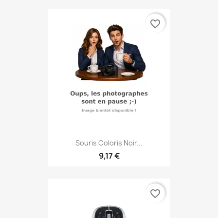
favorite_border
Souris Coloris Noir...
9,17 €
favorite_border