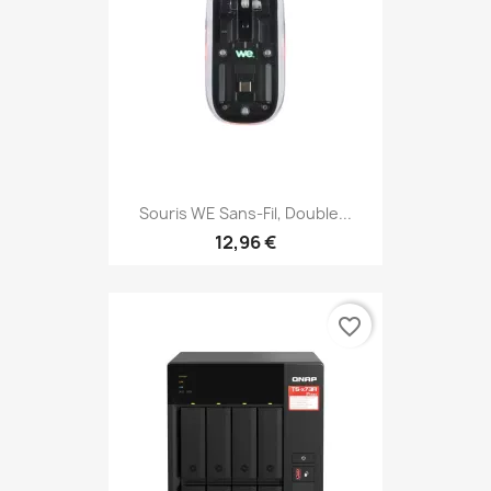
Souris WE Sans-Fil, Double...
12,96 €
favorite_border