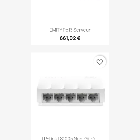
EMITY Pc I3 Serveur
661,02 €
favorite_border
TP-Link LS1005 Non-Géré...