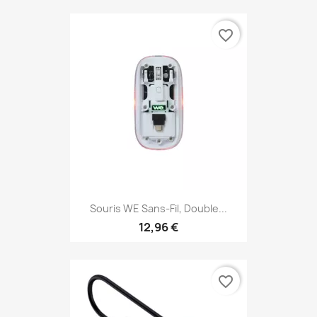
favorite_border
Souris WE Sans-Fil, Double...
12,96 €
favorite_border