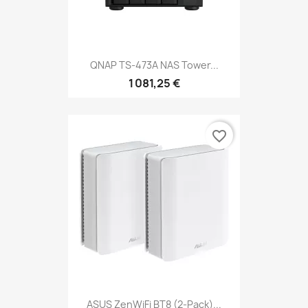
QNAP TS-473A NAS Tower...
1 081,25 €
favorite_border
ASUS ZenWiFi BT8 (2-Pack)...