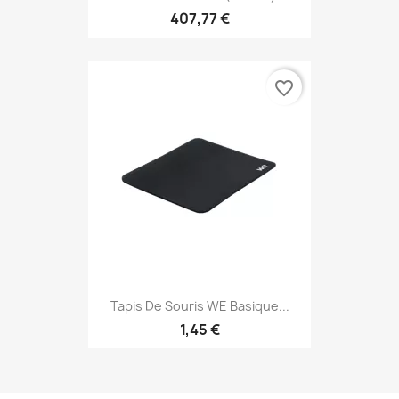
407,77 €
favorite_border
Tapis De Souris WE Basique...
1,45 €