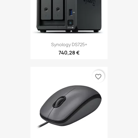
Synology DS725+
740,28 €
favorite_border