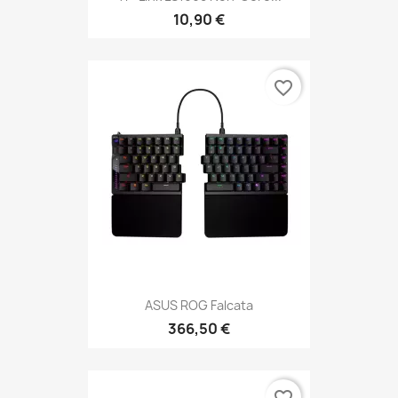
10,90 €
favorite_border
ASUS ROG Falcata
366,50 €
favorite_border