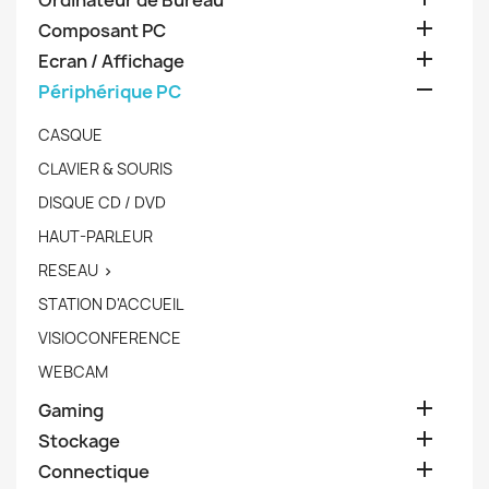
Ordinateur de Bureau

Composant PC

Ecran / Affichage

Périphérique PC
CASQUE
CLAVIER & SOURIS
DISQUE CD / DVD
HAUT-PARLEUR
RESEAU

STATION D'ACCUEIL
VISIOCONFERENCE
WEBCAM

Gaming

Stockage

Connectique