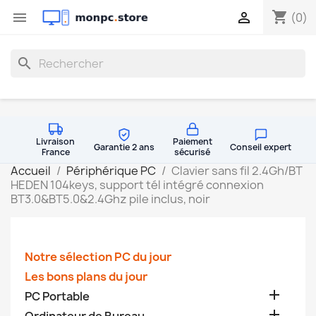
shopping_cart


(0)
search
Livraison
Paiement
Garantie 2 ans
Conseil expert
France
sécurisé
Accueil
Périphérique PC
Clavier sans fil 2.4Gh/BT
HEDEN 104keys, support tél intégré connexion
BT3.0&BT5.0&2.4Ghz pile inclus, noir
Notre sélection PC du jour
Les bons plans du jour

PC Portable
