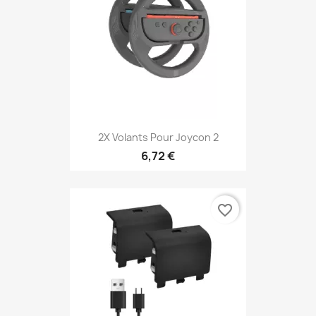
2X Volants Pour Joycon 2
6,72 €
favorite_border