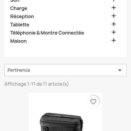
Son

Charge

Réception

Tablette

Téléphonie & Montre Connectée

Maison

Pertinence
Affichage 1-11 de 11 article(s)
favorite_border