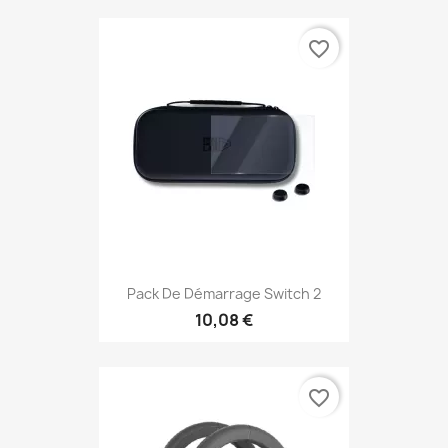
favorite_border
Pack De Démarrage Switch 2
10,08 €
favorite_border