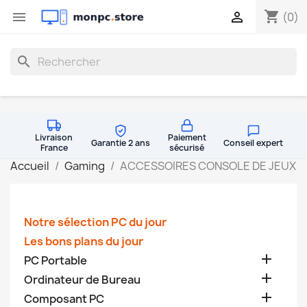
shopping_cart


(0)
search
Livraison
Paiement
Garantie 2 ans
Conseil expert
France
sécurisé
Accueil
Gaming
ACCESSOIRES CONSOLE DE JEUX
Notre sélection PC du jour
Les bons plans du jour

PC Portable

Ordinateur de Bureau

Composant PC