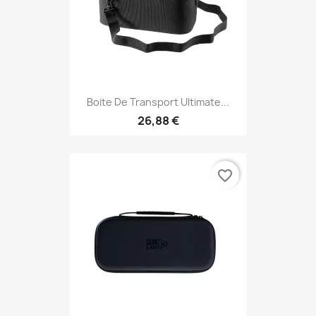
Boite De Transport Ultimate...
26,88 €
favorite_border