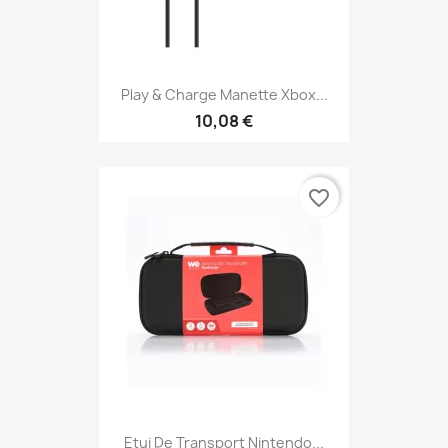
Play & Charge Manette Xbox...
10,08 €
favorite_border
Etui De Transport Nintendo...