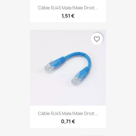
Câble RJ45 Male/Male Droit...
1,51 €
favorite_border
Câble RJ45 Male/Male Droit...
0,71 €