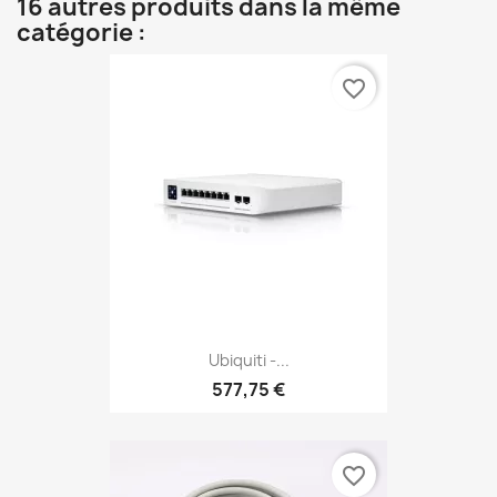
16 autres produits dans la même
catégorie :
favorite_border
Ubiquiti -...
577,75 €
favorite_border