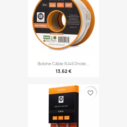
Bobine Câble RJ45 Droile...
13,62 €
favorite_border