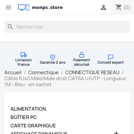
shopping_cart


(0)
search
Livraison
Paiement
Garantie 2 ans
Conseil expert
France
sécurisé
Accueil
Connectique
CONNECTIQUE RESEAU
Câble RJ45 Male/Male droit CAT6A U/UTP - Longueur
1M - Bleu - en sachet
ALIMENTATION
BOÎTIER PC
CARTE GRAPHIQUE
