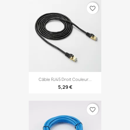
favorite_border
Câble RJ45 Droit Couleur...
5,29 €
favorite_border