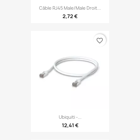
Câble RJ45 Male/Male Droit...
2,72 €
favorite_border
Ubiquiti -...
12,41 €