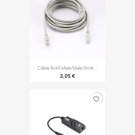
Câble RJ45 Male/Male Droit...
2,05 €
favorite_border