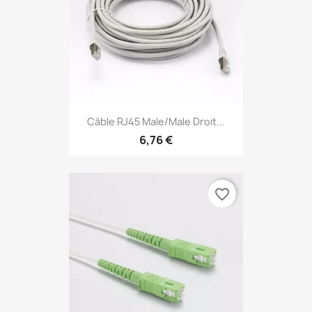
Câble RJ45 Male/Male Droit...
6,76 €
favorite_border