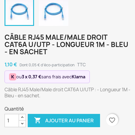
CÂBLE RJ45 MALE/MALE DROIT
CAT6A U/UTP - LONGUEUR 1M - BLEU
- EN SACHET
1,10 €
TTC
Dont 0,05 € d'éco-participation
K
ou
3 x 0,37 €
sans frais avec
Klarna
Câble RJ45 Male/Male droit CAT6A U/UTP : - Longueur 1M -
Bleu - en sachet.
Quantité

favorite_border
AJOUTER AU PANIER