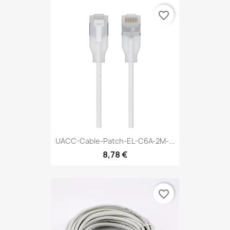
favorite_border
UACC-Cable-Patch-EL-C6A-2M-...
8,78 €
favorite_border