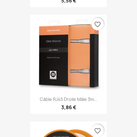
5,56 €
favorite_border
Câble RJ45 Droile Mâle 3m...
3,86 €
favorite_border