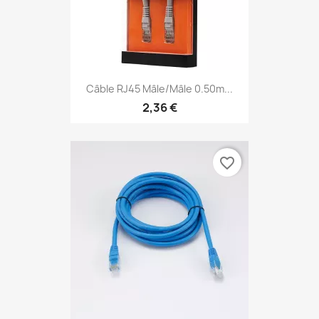
Câble RJ45 Mâle/mâle 0.50m...
2,36 €
favorite_border