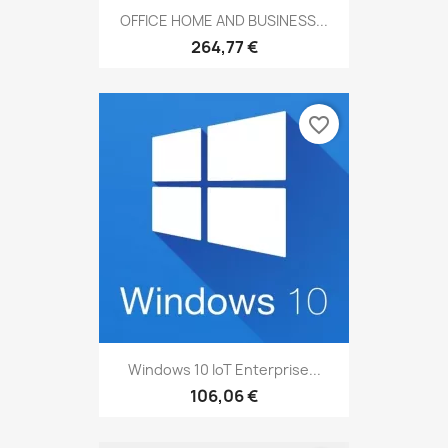
OFFICE HOME AND BUSINESS...
264,77 €
favorite_border
Windows 10 IoT Enterprise...
106,06 €