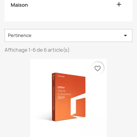

Maison

Pertinence
Affichage 1-6 de 6 article(s)
favorite_border