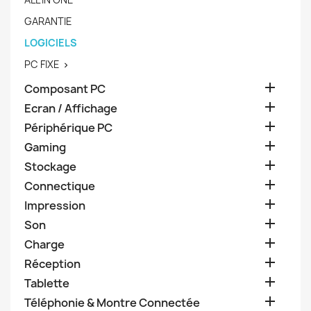
GARANTIE
LOGICIELS
PC FIXE


Composant PC

Ecran / Affichage

Périphérique PC

Gaming

Stockage

Connectique

Impression

Son

Charge

Réception

Tablette

Téléphonie & Montre Connectée