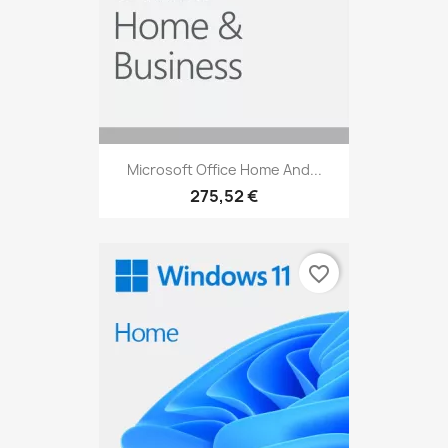
Microsoft Office Home And...
275,52 €
favorite_border