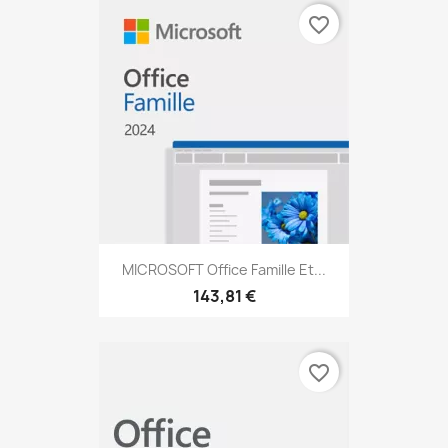
favorite_border
MICROSOFT Office Famille Et...
143,81 €
favorite_border