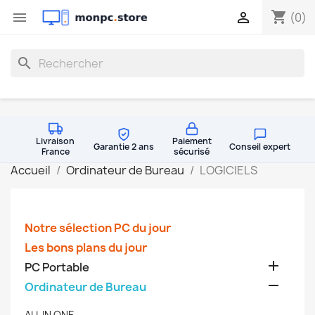
shopping_cart


(0)
search
Livraison
Paiement
Garantie 2 ans
Conseil expert
France
sécurisé
Accueil
Ordinateur de Bureau
LOGICIELS
Notre sélection PC du jour
Les bons plans du jour

PC Portable

Ordinateur de Bureau
ALL IN ONE