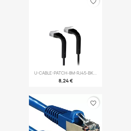
favorite_border
U-CABLE-PATCH-8M-RJ45-BK...
8,24 €
favorite_border