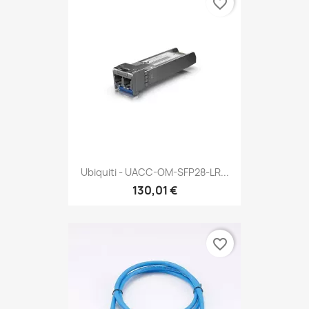
favorite_border
Ubiquiti - UACC-OM-SFP28-LR...
130,01 €
favorite_border