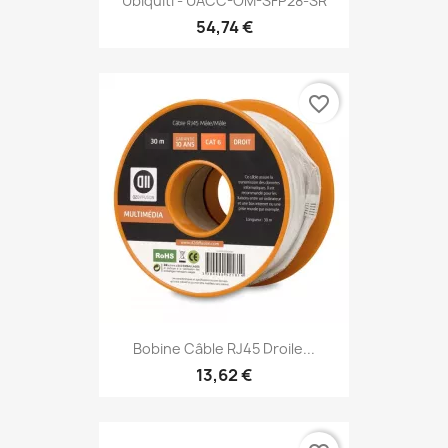
Ubiquiti - UACC-OM-SFP28-SR
54,74 €
favorite_border
Bobine Câble RJ45 Droile...
13,62 €