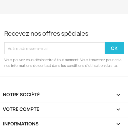
Recevez nos offres spéciales
Vous pouvez vous désinscrire à tout moment. Vous trouverez pour cela
nos informations de contact dans les conditions d'utilisation du site.
NOTRE SOCIÉTÉ

VOTRE COMPTE

INFORMATIONS
keyboard_arrow_down