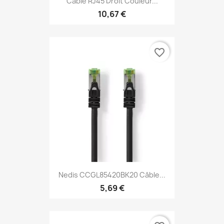
Câble RJ45 Droit Couleur...
10,67 €
favorite_border
Nedis CCGL85420BK20 Câble...
5,69 €