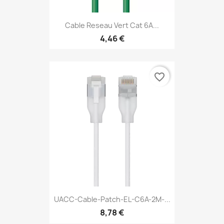
Cable Reseau Vert Cat 6A...
4,46 €
favorite_border
UACC-Cable-Patch-EL-C6A-2M-...
8,78 €