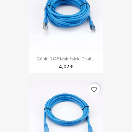
Câble RJ45 Male/Male Droit...
4,07 €
favorite_border