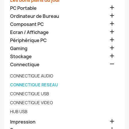
Les bons plans du jour

PC Portable

Ordinateur de Bureau

Composant PC

Ecran / Affichage

Périphérique PC

Gaming

Stockage

Connectique
CONNECTIQUE AUDIO
CONNECTIQUE RESEAU
CONNECTIQUE USB
CONNECTIQUE VIDEO
HUB USB

Impression