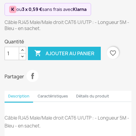
K
ou
3 x 0,59 €
sans frais avec
Klarna
Câble RJ45 Male/Male droit CAT6 U/UTP : - Longueur 5M -
Bleu - en sachet.
Quantité

favorite_border
AJOUTER AU PANIER
Partager
Description
Caractéristiques
Détails du produit
Câble RJ45 Male/Male droit CAT6 U/UTP : - Longueur 5M -
Bleu - en sachet.