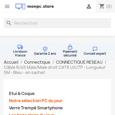
shopping_cart


(0)
search
Livraison
Paiement
Garantie 2 ans
Conseil expert
France
sécurisé
Accueil
Connectique
CONNECTIQUE RESEAU
Câble RJ45 Male/Male droit CAT6 U/UTP - Longueur
5M - Bleu - en sachet
Etui & Coque
Notre sélection PC du jour
Verre Trempé Smartphone