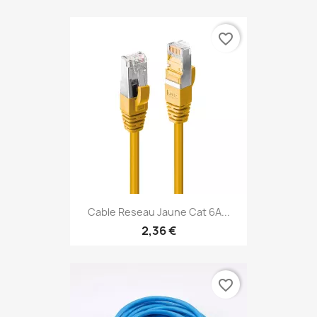
favorite_border
Cable Reseau Jaune Cat 6A...
2,36 €
favorite_border