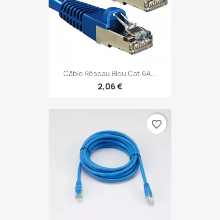
Câble Réseau Bleu Cat.6A...
2,06 €
favorite_border