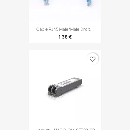
Câble RJ45 Male/Male Droit...
1,38 €
favorite_border