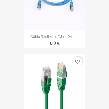
Câble RJ45 Male/Male Droit...
1,10 €
favorite_border