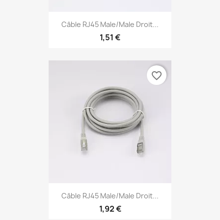
Câble RJ45 Male/Male Droit...
1,51 €
favorite_border
Câble RJ45 Male/Male Droit...
1,92 €