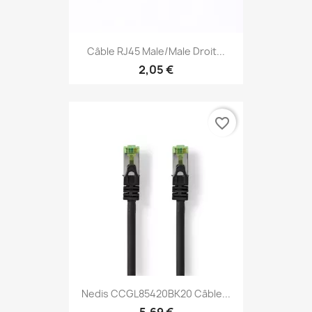
Câble RJ45 Male/Male Droit...
2,05 €
favorite_border
Nedis CCGL85420BK20 Câble...
5,69 €