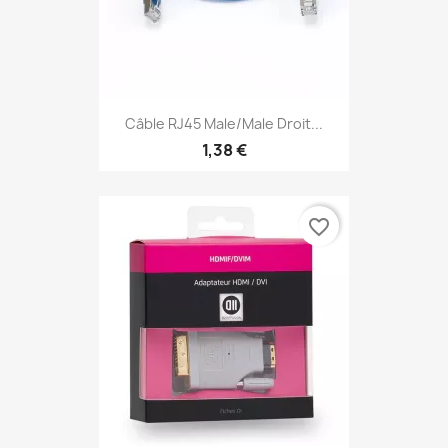
Câble RJ45 Male/Male Droit...
1,38 €
favorite_border