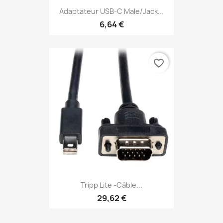
Adaptateur USB-C Male/jack...
6,64 €
favorite_border
Tripp Lite -Câble...
29,62 €