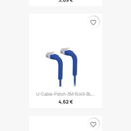
favorite_border
U-Cable-Patch-3M-RJ45-BL...
4,62 €
favorite_border