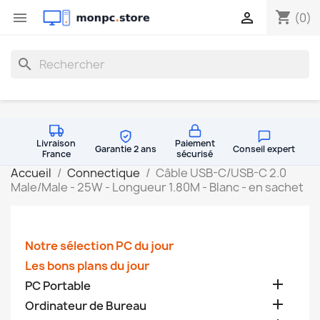
shopping_cart


(0)
search
Livraison
Paiement
Garantie 2 ans
Conseil expert
France
sécurisé
Accueil
Connectique
Câble USB-C/USB-C 2.0
Male/Male - 25W - Longueur 1.80M - Blanc - en sachet
Notre sélection PC du jour
Les bons plans du jour

PC Portable

Ordinateur de Bureau