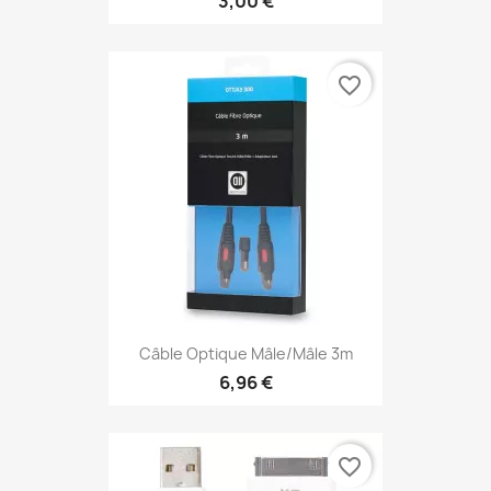
3,00 €
favorite_border
Câble Optique Mâle/mâle 3m
6,96 €
favorite_border