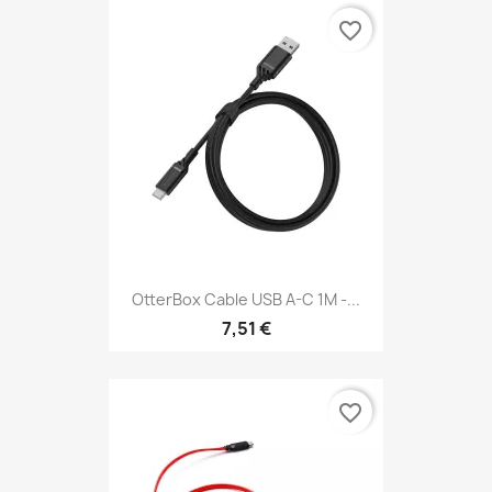
favorite_border
OtterBox Cable USB A-C 1M -...
7,51 €
favorite_border