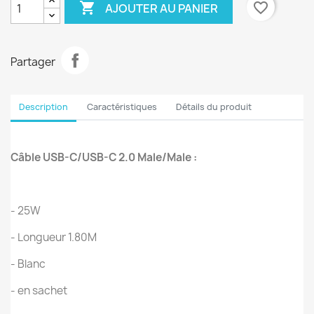

favorite_border
AJOUTER AU PANIER
Partager
Description
Caractéristiques
Détails du produit
Câble USB-C/USB-C 2.0 Male/Male :
- 25W
- Longueur 1.80M
- Blanc
- en sachet