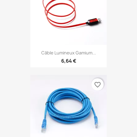
Câble Lumineux Gamium...
6,64 €
favorite_border