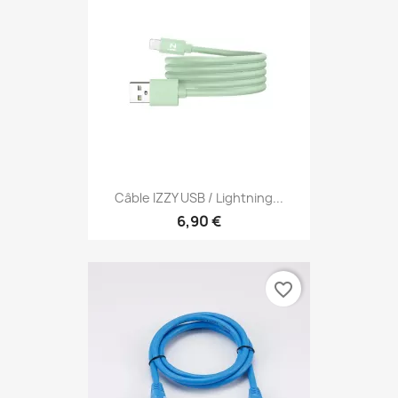
Câble IZZY USB / Lightning...
6,90 €
favorite_border