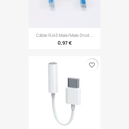
Câble RJ45 Male/Male Droit...
0,97 €
favorite_border