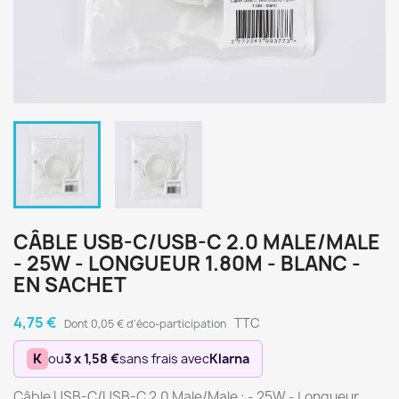
CÂBLE USB-C/USB-C 2.0 MALE/MALE
- 25W - LONGUEUR 1.80M - BLANC -
EN SACHET
4,75 €
TTC
Dont 0,05 € d'éco-participation
K
ou
3 x 1,58 €
sans frais avec
Klarna
Câble USB-C/USB-C 2.0 Male/Male : - 25W - Longueur