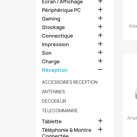

Ecran / Affichage

Périphérique PC

Gaming
Ada

Stockage

Connectique

Impression

Son

Charge

Réception
ACCESSOIRES RECEPTION
ANTENNES
DECODEUR
TELECOMMANDE
Ampl

Tablette

Téléphonie & Montre
Connectée