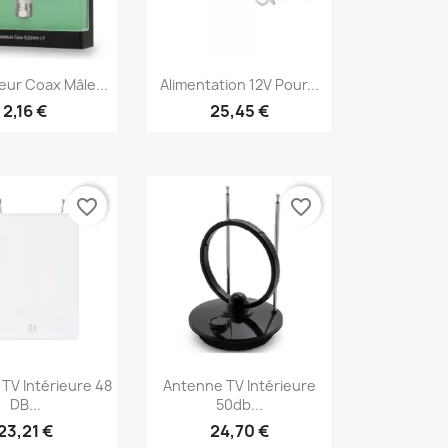
erçu rapide
Aperçu rapide

eur Coax Mâle...
Alimentation 12V Pour...
2,16 €
25,45 €
favorite_border
favorite_border
erçu rapide
Aperçu rapide

TV Intérieure 48
Antenne TV Intérieure
DB...
50db...
23,21 €
24,70 €