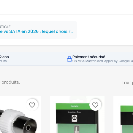
RTICLE
SSD NVMe vs SATA en 2026 : lequel choisir ?
2 ans
Paiement sécurisé
duits
CB, VISA/MasterCard, ApplePay, Google Pa
59 produits.
Trier 
favorite_border
favorite_border