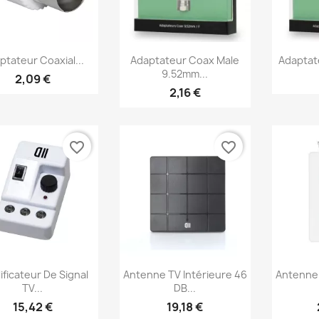
Aperçu rapide
Aperçu rapide
Ap



ptateur Coaxial...
Adaptateur Coax Male
Adaptat
9.52mm...
2,09 €
2,16 €
favorite_border
favorite_border
Aperçu rapide
Aperçu rapide
Ap



ificateur De Signal
Antenne TV Intérieure 46
Antenne 
TV...
DB...
15,42 €
19,18 €