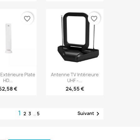
favorite_border
favorite_border
erçu rapide
Aperçu rapide

Extérieure Plate
Antenne TV Intérieure
HD...
UHF -...
52,58 €
24,55 €
1

Suivant
2
3
…
5