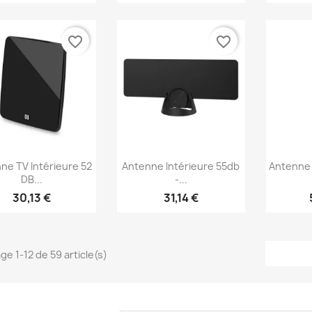
favorite_border
favorite_border
Aperçu rapide
Aperçu rapide
Ap



ne TV Intérieure 52
Antenne Intérieure 55db
Antenne 
DB...
-...
30,13 €
31,14 €
ge 1-12 de 59 article(s)