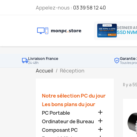
Appelez-nous :
03 39 58 12 40
DERNIER A
Livraison France
Garantie 
24-48h
Tous les pro
Accueil
Réception
Il y a 
Notre sélection PC du jour
Les bons plans du jour

PC Portable

Ordinateur de Bureau

Composant PC