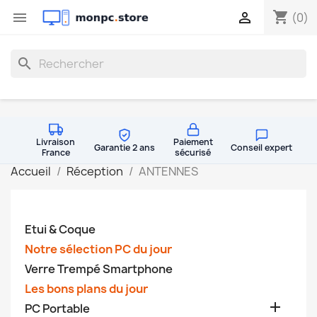
shopping_cart


(0)
search
Livraison
Paiement
Garantie 2 ans
Conseil expert
France
sécurisé
Accueil
Réception
ANTENNES
Etui & Coque
Notre sélection PC du jour
Verre Trempé Smartphone
Les bons plans du jour

PC Portable