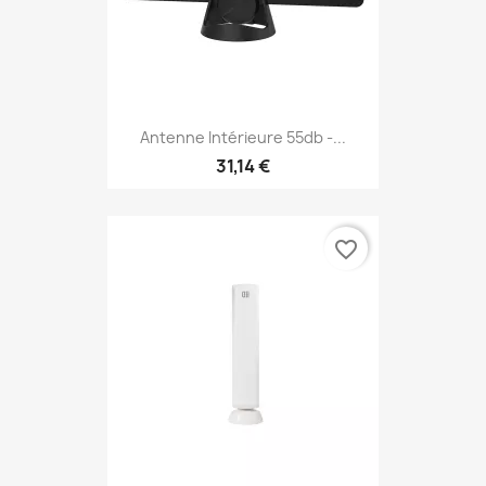
Antenne Intérieure 55db -...
31,14 €
favorite_border