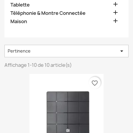

Tablette

Téléphonie & Montre Connectée

Maison

Pertinence
Affichage 1-10 de 10 article(s)
favorite_border