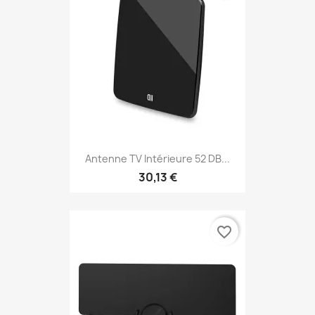
Antenne TV Intérieure 52 DB...
30,13 €
favorite_border