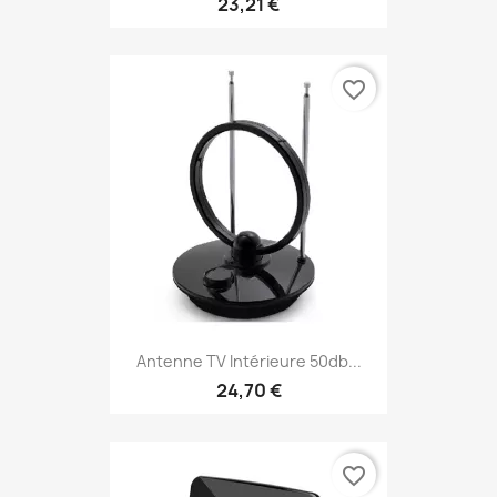
23,21 €
favorite_border
Antenne TV Intérieure 50db...
24,70 €
favorite_border