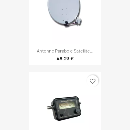
Antenne Parabole Satellite...
48,23 €
favorite_border