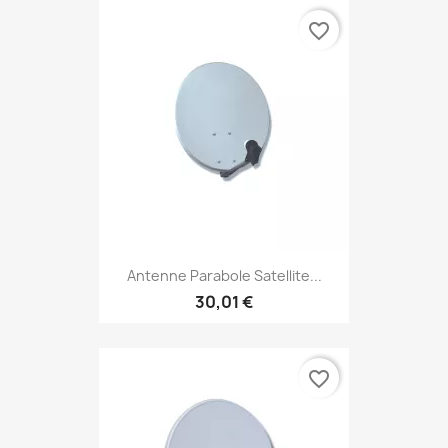
favorite_border
Antenne Parabole Satellite...
30,01 €
favorite_border