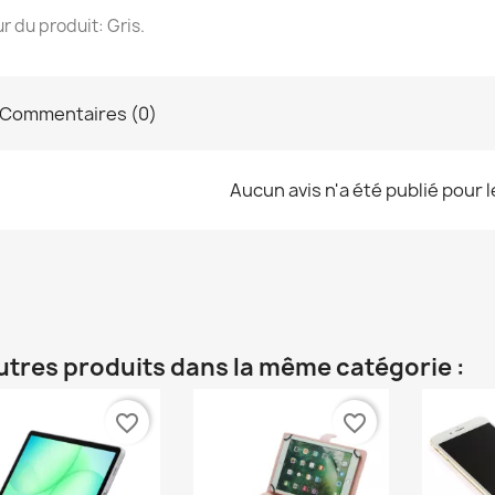
r du produit: Gris.
Commentaires (0)
Aucun avis n'a été publié pour 
utres produits dans la même catégorie :
favorite_border
favorite_border