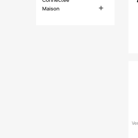

Maison
Ve