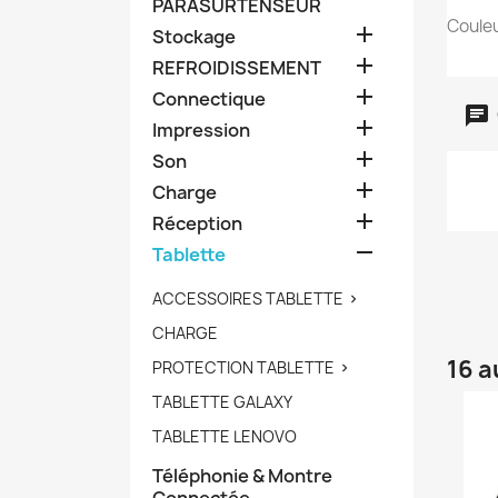
PARASURTENSEUR
Couleu

Stockage

REFROIDISSEMENT

Connectique

Impression

Son

Charge

Réception

Tablette
ACCESSOIRES TABLETTE

CHARGE
16 a
PROTECTION TABLETTE

TABLETTE GALAXY
TABLETTE LENOVO
Téléphonie & Montre
Connectée