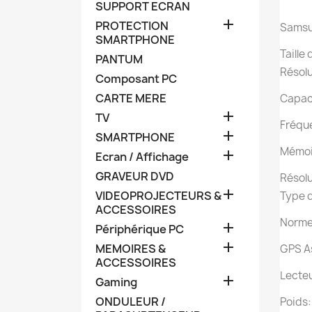
SUPPORT ECRAN

PROTECTION
Samsun
SMARTPHONE
Taille 
PANTUM
Résolu
Composant PC
CARTE MERE
Capaci

TV
Fréqu

SMARTPHONE
Mémoir

Ecran / Affichage
GRAVEUR DVD
Résolu

VIDEOPROJECTEURS &
Type d
ACCESSOIRES
Norme 

Périphérique PC

MEMOIRES &
GPS A
ACCESSOIRES
Lecteu

Gaming
ONDULEUR /
Poids: