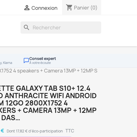
shopping_cart

Panier
(0)
Connexion
search
Conseil expert
y, Klarna
À votre écoute
0X1752 4 speakers + Camera 13MP + 12MP S
TTE GALAXY TAB S10+ 12.4
 ANTHRACITE WIFI ANDROID
M 12GO 2800X1752 4
ERS + CAMERA 13MP + 12MP
 DAS…
 €
TTC
Dont 17,82 € d'éco-participation