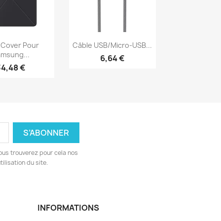
erçu rapide
Aperçu rapide

 Cover Pour
Câble USB/Micro-USB...
msung...
6,64 €
34,48 €
ous trouverez pour cela nos
ilisation du site.
INFORMATIONS