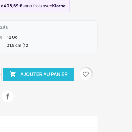
 x 408,69 €
sans frais avec
Klarna
CLÉS
e
12 Go
31,5 cm (12

favorite_border
AJOUTER AU PANIER