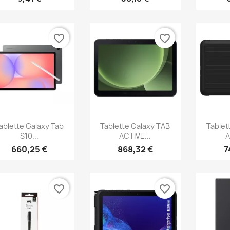
favorite_border
favorite_border
Aperçu rapide
Aperçu rapide
Ap



ablette Galaxy Tab
Tablette Galaxy TAB
Tablet
S10...
ACTIVE...
A
660,25 €
868,32 €
7
favorite_border
favorite_border