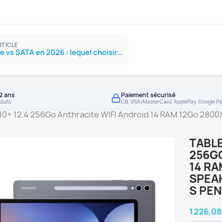
RTICLE
SSD NVMe vs SATA en 2026 : lequel choisir ?
2 ans
Paiement sécurisé
duits
CB, VISA/MasterCard, ApplePay, Google Pa
S10+ 12.4 256Go Anthracite WIFI Android 14 RAM 12Go 280
TABLE
256GO
14 RA
SPEAK
S PEN
1 226,08