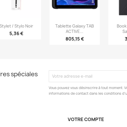
Aperçu rapide
Aperçu rapide
Ap



Stylet / Stylo Noir
Tablette Galaxy TAB
Book
ACTIVE...
Sa
5,36 €
805,15 €
res spéciales
Vous pouvez vous désinscrire à tout moment. V
informations de contact dans les conditions d'ut
VOTRE COMPTE