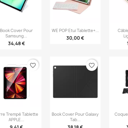
Aperçu rapide
Aperçu rapide
Ap



Book Cover Pour
WE POP Etui Tablette+...
Câbl
Samsung...
Li
30,00 €
34,48 €
favorite_border
favorite_border
Aperçu rapide
Aperçu rapide
Ap



rre Trempé Tablette
Book Cover Pour Galaxy
Coque 
APPLE...
Tab...
9,41 €
38,18 €