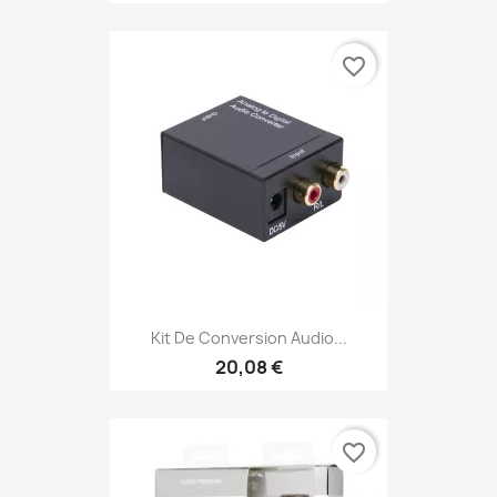
favorite_border
Kit De Conversion Audio...
20,08 €
favorite_border