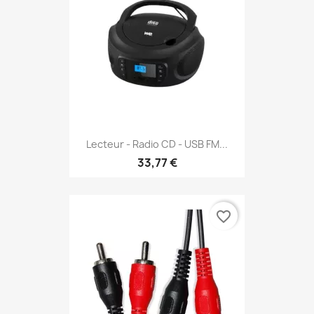
Lecteur - Radio CD - USB FM...
33,77 €
favorite_border