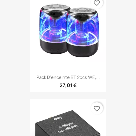
favorite_border
Pack D'enceinte BT 2pcs WE,...
27,01 €
favorite_border