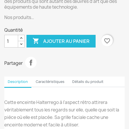
des produits qui sont autant des œuvres d'art que des
équipements de haute technologie.
Nos produits…
Quantité

favorite_border
AJOUTER AU PANIER
Partager
Description
Caractéristiques
Détails du produit
Cette enceinte Halterrego à l’aspect rétro attirera
véritablement tous les regards sur elle, quelle que soit la
pièce où elle est placée. Sa grille faciale cache une
enceinte moderne et facile à utiliser.