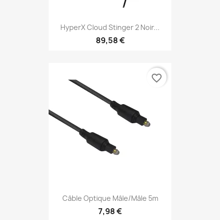
HyperX Cloud Stinger 2 Noir...
89,58 €
favorite_border
Câble Optique Mâle/mâle 5m
7,98 €