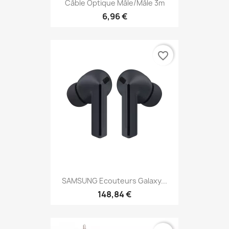
Câble Optique Mâle/mâle 3m
6,96 €
favorite_border
SAMSUNG Ecouteurs Galaxy...
148,84 €