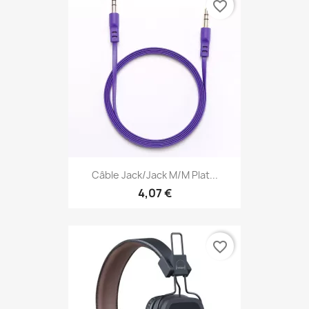
favorite_border
Câble Jack/Jack M/M Plat...
4,07 €
favorite_border