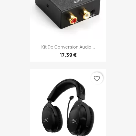
Kit De Conversion Audio...
17,39 €
favorite_border