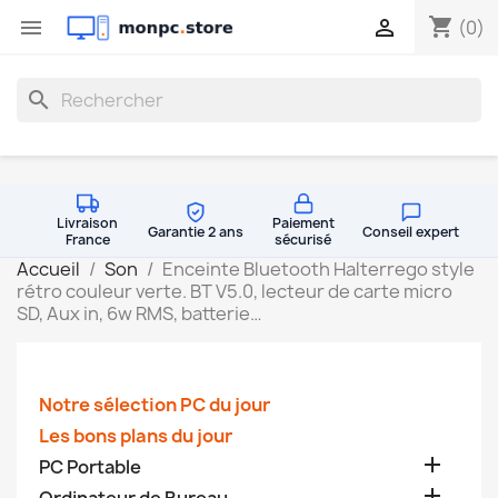
shopping_cart


(0)
search
Livraison
Paiement
Garantie 2 ans
Conseil expert
France
sécurisé
Accueil
Son
Enceinte Bluetooth Halterrego style
rétro couleur verte. BT V5.0, lecteur de carte micro
SD, Aux in, 6w RMS, batterie…
Notre sélection PC du jour
Les bons plans du jour

PC Portable
