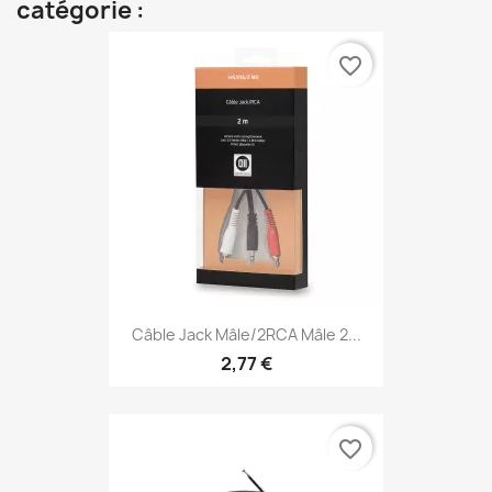
catégorie :
favorite_border
Câble Jack Mâle/2RCA Mâle 2...
2,77 €
favorite_border