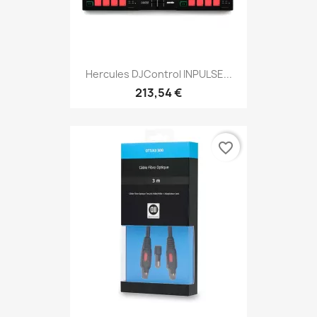
Hercules DJControl INPULSE...
213,54 €
favorite_border