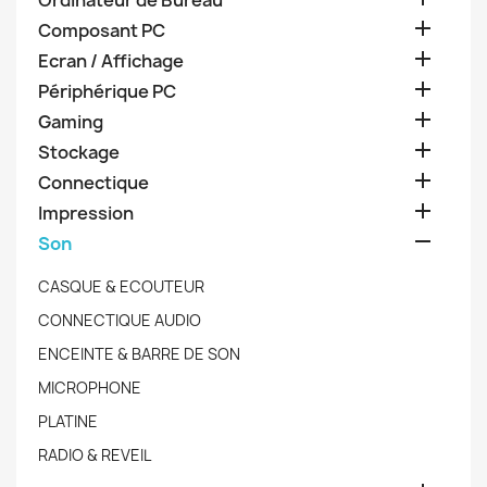
Ordinateur de Bureau

Composant PC

Ecran / Affichage

Périphérique PC

Gaming

Stockage

Connectique

Impression

Son
CASQUE & ECOUTEUR
CONNECTIQUE AUDIO
ENCEINTE & BARRE DE SON
MICROPHONE
PLATINE
RADIO & REVEIL