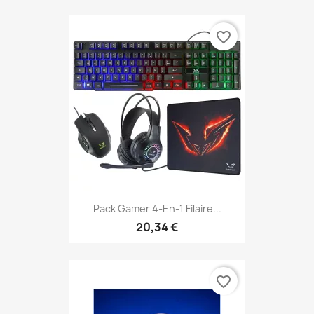
favorite_border
Pack Gamer 4-En-1 Filaire...
20,34 €
favorite_border