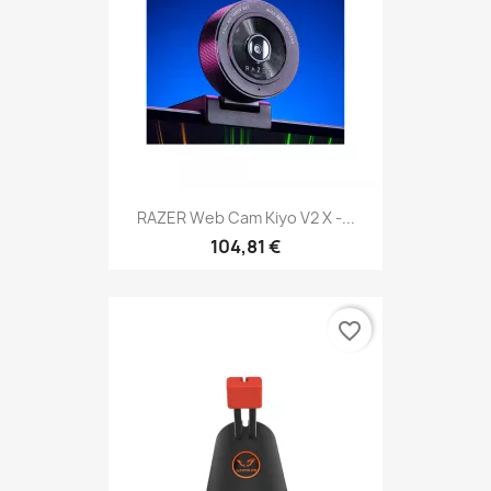
RAZER Web Cam Kiyo V2 X -...
104,81 €
favorite_border