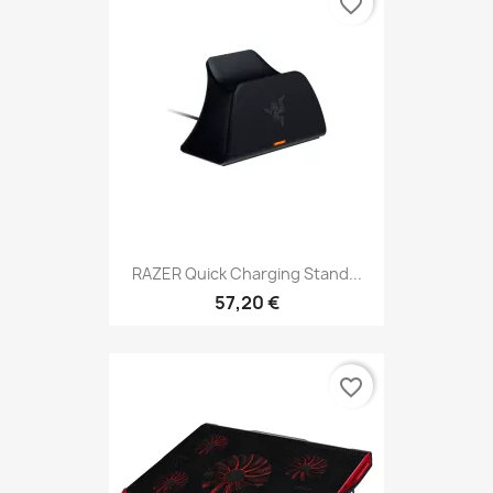
favorite_border
RAZER Quick Charging Stand...
57,20 €
favorite_border