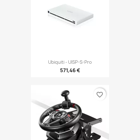
Ubiquiti - UISP-S-Pro
571,46 €
favorite_border