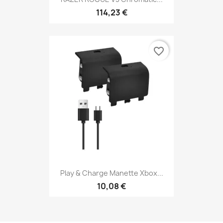
114,23 €
favorite_border
Play & Charge Manette Xbox...
10,08 €