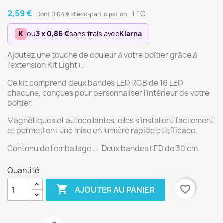
2,59 €
TTC
Dont 0,04 € d'éco-participation
K
ou
3 x 0,86 €
sans frais avec
Klarna
Ajoutez une touche de couleur à votre boîtier grâce à
l’extension Kit Light+.
Ce kit comprend deux bandes LED RGB de 16 LED
chacune, conçues pour personnaliser l’intérieur de votre
boîtier.
Magnétiques et autocollantes, elles s’installent facilement
et permettent une mise en lumière rapide et efficace.
Contenu de l'emballage : - Deux bandes LED de 30 cm.
Quantité

favorite_border
AJOUTER AU PANIER