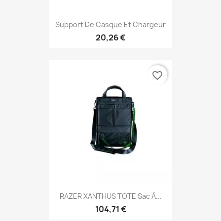
Support De Casque Et Chargeur
20,26 €
favorite_border
RAZER XANTHUS TOTE Sac À...
104,71 €