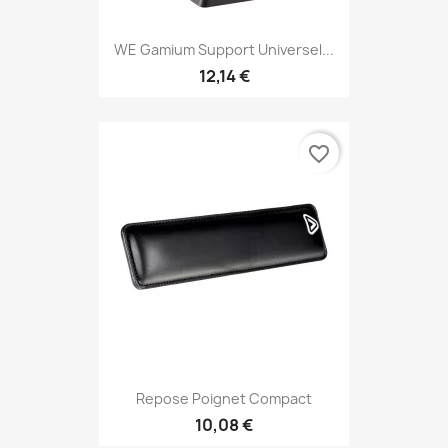
WE Gamium Support Universel...
12,14 €
favorite_border
Repose Poignet Compact
10,08 €