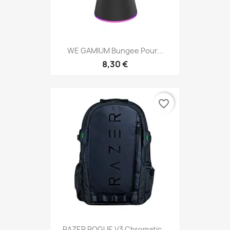
WE GAMIUM Bungee Pour...
8,30 €
favorite_border
RAZER ROGUE V3 Chromatic...