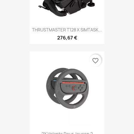
THRUSTMASTER T128 X SIMTASK...
276,67 €
favorite_border
2X Volants Pour Joycon 2