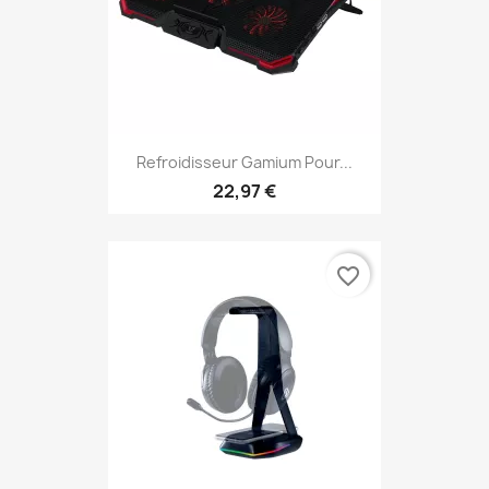
Refroidisseur Gamium Pour...
22,97 €
favorite_border