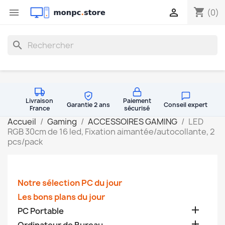
shopping_cart


(0)
search
Livraison
Paiement
Garantie 2 ans
Conseil expert
France
sécurisé
Accueil
Gaming
ACCESSOIRES GAMING
LED
RGB 30cm de 16 led, Fixation aimantée/autocollante, 2
pcs/pack
Notre sélection PC du jour
Les bons plans du jour

PC Portable
