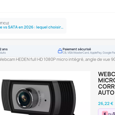
RTICLE
SSD NVMe vs SATA en 2026 : lequel choisir ?
2 ans
Paiement sécurisé
duits
CB, VISA/MasterCard, ApplePay, Google Pa
ebcam HEDEN full HD 1080P micro intégré, angle de vue 90
WEBC
MICRO
CORRE
AUTO
26,22 €
K
ou
3