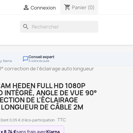
shopping_cart

Panier
(0)
Connexion
search
Conseil expert
y, Klarna
À votre écoute
° correction de l'éclairage auto longueur
AM HEDEN FULL HD 1080P
 INTÉGRÉ, ANGLE DE VUE 90°
CTION DE L'ÉCLAIRAGE
 LONGUEUR DE CÂBLE 2M
TTC
Dont 0,05 € d'éco-participation
 x 8,74 €
sans frais avec
Klarna