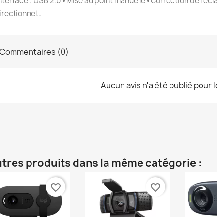
Interface : USB 2.0 ⦁ Mise au point manuelle ⦁ Correction de l'
irectionnel…
Commentaires (0)
Aucun avis n'a été publié pour 
utres produits dans la même catégorie :
favorite_border
favorite_border