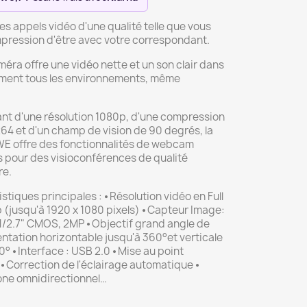
s appels vidéo d'une qualité telle que vous
mpression d'être avec votre correspondant.
éra offre une vidéo nette et un son clair dans
ment tous les environnements, même
.
ant d'une résolution 1080p, d'une compression
64 et d'un champ de vision de 90 degrés, la
E offre des fonctionnalités de webcam
 pour des visioconférences de qualité
re.
stiques principales : ⦁ Résolution vidéo en Full
(jusqu'à 1920 x 1080 pixels) ⦁ Capteur Image:
1/2.7" CMOS, 2MP ⦁ Objectif grand angle de
entation horizontable jusqu'à 360°et verticale
0° ⦁ Interface : USB 2.0 ⦁ Mise au point
⦁ Correction de l'éclairage automatique ⦁
ne omnidirectionnel…