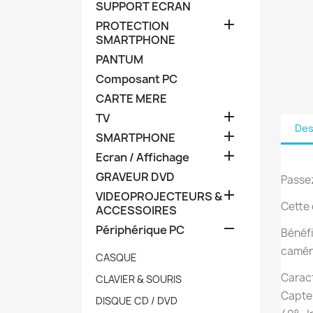
SUPPORT ECRAN

PROTECTION
SMARTPHONE
PANTUM
Composant PC
CARTE MERE

TV
Des

SMARTPHONE

Ecran / Affichage
GRAVEUR DVD
Passez

VIDEOPROJECTEURS &
Cette 
ACCESSOIRES

Périphérique PC
Bénéfi
caméra
CASQUE
Caract
CLAVIER & SOURIS
Capteu
DISQUE CD / DVD