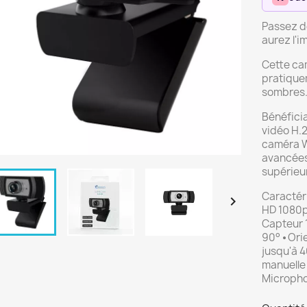
Passez de
aurez l'i
Cette cam
pratique
sombres
Bénéfici
vidéo H.2
caméra W
avancées
supérieu
Caractéri

HD 1080p 
Capteur 
90° ⦁ Ori
jusqu'à 4
manuelle 
Micropho