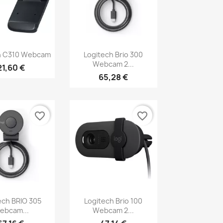
erçu rapide
Aperçu rapide

h C310 Webcam
Logitech Brio 300
Webcam 2...
21,60 €
65,28 €
favorite_border
favorite_border
erçu rapide
Aperçu rapide

ech BRIO 305
Logitech Brio 100
ebcam...
Webcam 2...