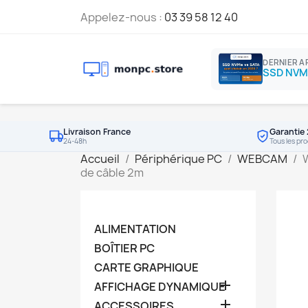
Appelez-nous :
03 39 58 12 40
DERNIER A
Livraison France
Garantie 
24-48h
Tous les pro
Accueil
Périphérique PC
WEBCAM
W
de câble 2m
ALIMENTATION
BOÎTIER PC
CARTE GRAPHIQUE

AFFICHAGE DYNAMIQUE

ACCESSOIRES