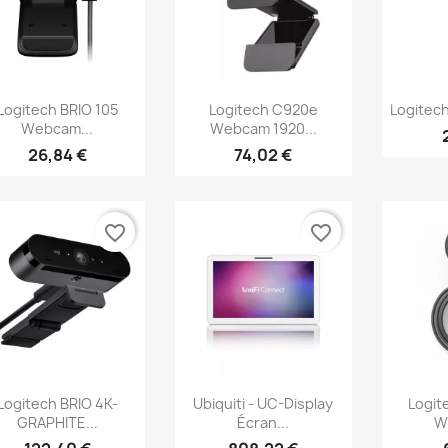
Aperçu rapide
Aperçu rapide
Ap



Logitech BRIO 105
Logitech C920e
Logitec
Webcam...
Webcam 1920...
26,84 €
74,02 €
favorite_border
favorite_border
Aperçu rapide
Aperçu rapide
Ap



Logitech BRIO 4K-
Ubiquiti - UC-Display
Logit
GRAPHITE...
Écran...
W