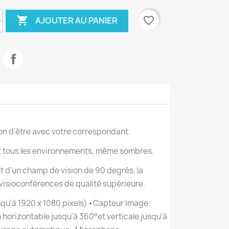

favorite_border
AJOUTER AU PANIER
ion d'être avec votre correspondant.
nt tous les environnements, même sombres.
t d'un champ de vision de 90 degrés, la
isioconférences de qualité supérieure.
squ'à 1920 x 1080 pixels) ⦁ Capteur Image:
 horizontable jusqu'à 360°et verticale jusqu'à