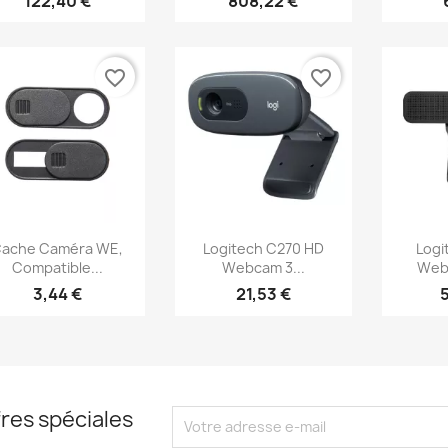
122,40 €
808,22 €
favorite_border
favorite_border
Aperçu rapide
Aperçu rapide
Ap



ache Caméra WE,
Logitech C270 HD
Logi
Compatible...
Webcam 3...
Webc
3,44 €
21,53 €
res spéciales