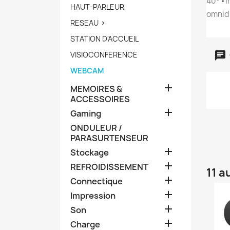
40° ⦁ 
HAUT-PARLEUR
omnid
RESEAU

STATION D'ACCUEIL
VISIOCONFERENCE
WEBCAM

MEMOIRES &
ACCESSOIRES

Gaming
ONDULEUR /
PARASURTENSEUR

Stockage

REFROIDISSEMENT
11 a

Connectique

Impression

Son

Charge