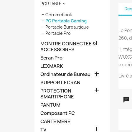
PORTABLE

Des
Chromebook
PC Portable Gaming
Portable Bureautique
Le Por
Portable Pro
260, d

MONTRE CONNECTEE &
ACCESSOIRES
Il int
WUXGA 
Ecran Pro
expéri
LEXMARK

Ordinateur de Bureau
Livré 
SUPPORT ECRAN

PROTECTION
SMARTPHONE
PANTUM
Composant PC
CARTE MERE

TV