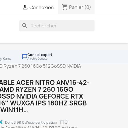
shopping_cart

Panier
(0)
Connexion
search
Conseil expert
y, Klarna
À votre écoute
D Ryzen 7 260 16Go 512GoSSD NVIDIA
BLE ACER NITRO ANV16-42-
AMD RYZEN 7 260 16GO
SSD NVIDIA GEFORCE RTX
16'' WUXGA IPS 180HZ SRGB
 WIN11H…
 €
TTC
Dont 3,98 € d'éco-participation