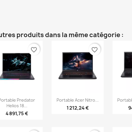
utres produits dans la même catégorie :
favorite_border
favorite_border
Aperçu rapide
Aperçu rapide
Ap



Portable Predator
Portable Acer Nitro...
Portabl
Helios 18...
1 212,24 €
9
4 891,75 €