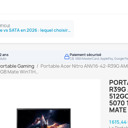
RTICLE
SSD NVMe vs SATA en 2026 : lequel choisir ?
2 ans
Paiement sécurisé
duits
CB, VISA/MasterCard, ApplePay, Google Pa
Portable Gaming
Portable Acer Nitro ANV16-42-R39G AM
RGB Mate Win11H…
PORTA
R39G 
512GO
5070 
MATE
1 615,44