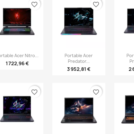
favorite_border
favorite_border
Aperçu rapide
Aperçu rapide
Ap



rtable Acer Nitro...
Portable Acer
Por
Predator...
Pr
1 722,96 €
3 952,81 €
2 
favorite_border
favorite_border