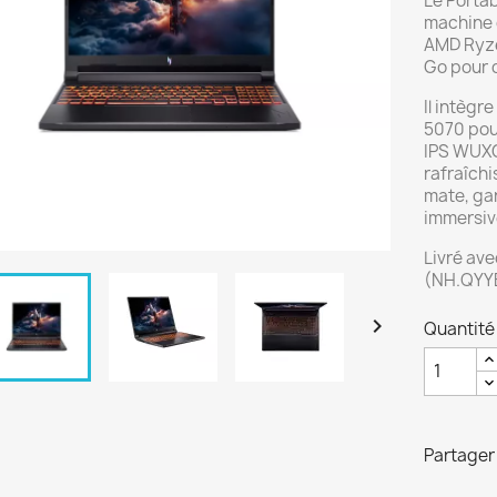
Le Porta
machine 
AMD Ryze
Go pour 
Il intègr
5070 pou
IPS WUXG
rafraîch
mate, gar
immersiv
Livré av
(NH.QYYEF

Quantité
Partager