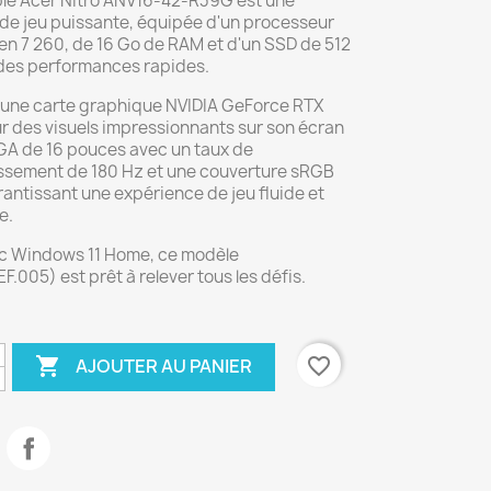
ble Acer Nitro ANV16-42-R39G est une
de jeu puissante, équipée d'un processeur
n 7 260, de 16 Go de RAM et d'un SSD de 512
des performances rapides.
e une carte graphique NVIDIA GeForce RTX
r des visuels impressionnants sur son écran
A de 16 pouces avec un taux de
issement de 180 Hz et une couverture sRGB
antissant une expérience de jeu fluide et
e.
ec Windows 11 Home, ce modèle
.005) est prêt à relever tous les défis.

favorite_border
AJOUTER AU PANIER