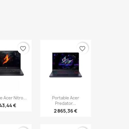
favorite_border
favorite_border
erçu rapide
Aperçu rapide

e Acer Nitro...
Portable Acer
Predator...
43,44 €
2 865,36 €