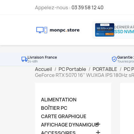
Appelez-nous :
03 39 58 12 40
DERNIER A
Livraison France
Garantie 
24-48h
Tous les pro
Accueil
PC Portable
PORTABLE
PC 
GeForce RTX 5070 16'' WUXGA IPS 180Hz s
ALIMENTATION
BOÎTIER PC
CARTE GRAPHIQUE

AFFICHAGE DYNAMIQUE

ACCESSOIRES