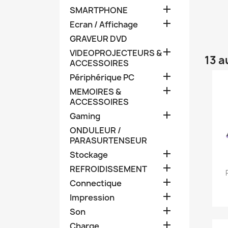

SMARTPHONE

Ecran / Affichage
GRAVEUR DVD

VIDEOPROJECTEURS &
13 a
ACCESSOIRES

Périphérique PC

MEMOIRES &
ACCESSOIRES

Gaming
ONDULEUR /
PARASURTENSEUR

Stockage

REFROIDISSEMENT

Connectique

Impression

Son

Charge