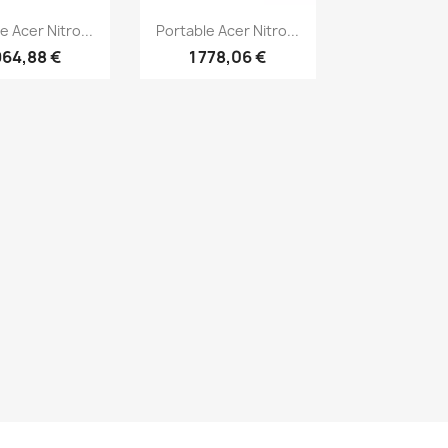
erçu rapide
Aperçu rapide

e Acer Nitro...
Portable Acer Nitro...
964,88 €
1 778,06 €