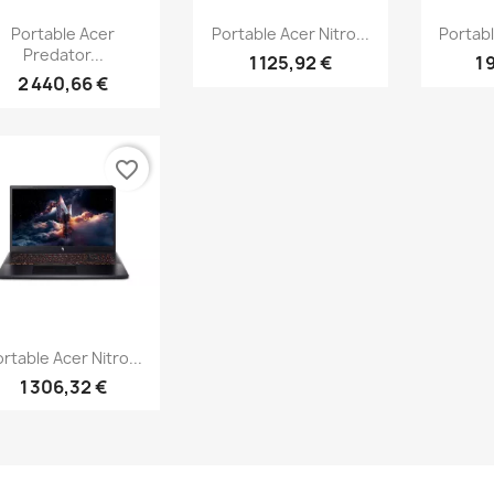
Aperçu rapide
Aperçu rapide
Ap



Portable Acer
Portable Acer Nitro...
Portabl
Predator...
1 125,92 €
1 
2 440,66 €
favorite_border
Aperçu rapide

rtable Acer Nitro...
1 306,32 €