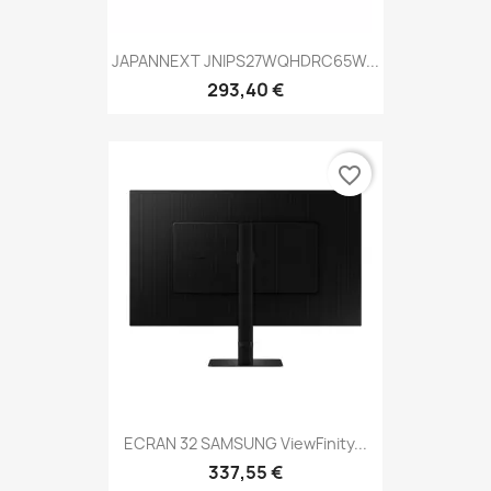
JAPANNEXT JNIPS27WQHDRC65W...
293,40 €
favorite_border
ECRAN 32 SAMSUNG ViewFinity...
337,55 €