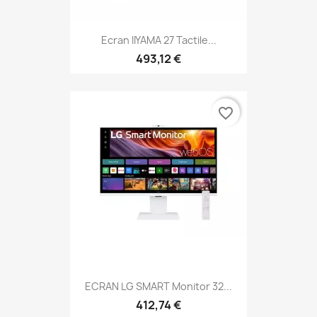
Ecran IIYAMA 27 Tactile...
493,12 €
favorite_border
ECRAN LG SMART Monitor 32...
412,74 €