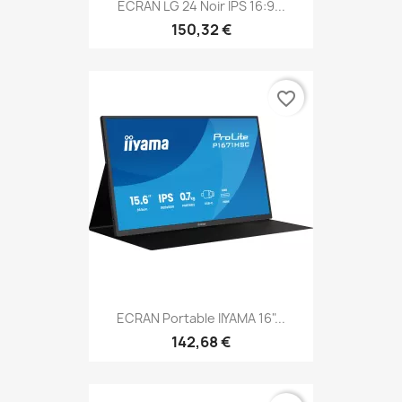
ECRAN LG 24 Noir IPS 16:9...
150,32 €
favorite_border
ECRAN Portable IIYAMA 16"...
142,68 €