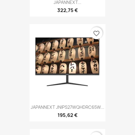
JAPANNEXT...
322,75 €
favorite_border
JAPANNEXT JNIPS27WQHDRC65W...
195,62 €