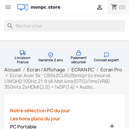
shopping_cart


(0)
search
Livraison
Paiement
Garantie 2 ans
Conseil expert
France
sécurisé
Accueil
Ecran / Affichage
ECRAN PC
Ecran Pro
Ecran Acer 34'' CB342CURJ0bmiiprzx incurvé
UWQHD 100Hz 21:9 VA Mat 4ms(GTG)/1ms(VRB)
350nits 2xHDMI(2.0) + 1xDP(1.4) + Audio…
Notre sélection PC du jour
Les bons plans du jour

PC Portable