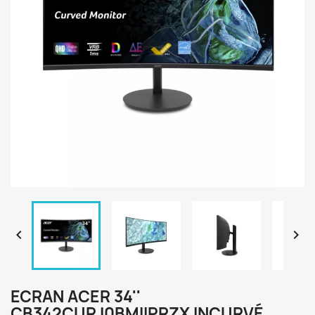


ECRAN ACER 34''
CB342CURJ0BMIIPRZX INCURVÉ