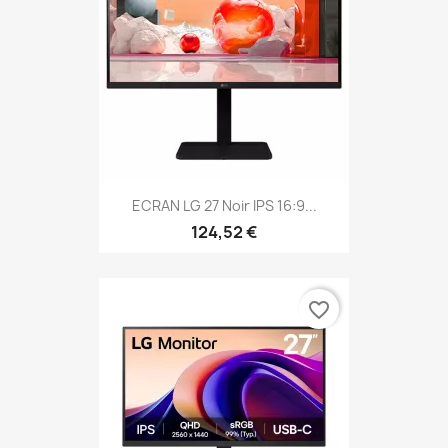
ECRAN LG 27 Noir IPS 16:9...
124,52 €
favorite_border