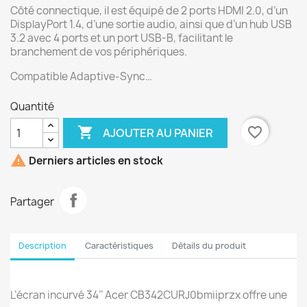
Côté connectique, il est équipé de 2 ports HDMI 2.0, d’un
DisplayPort 1.4, d’une sortie audio, ainsi que d’un hub USB
3.2 avec 4 ports et un port USB-B, facilitant le
branchement de vos périphériques.
Compatible Adaptive-Sync…
Quantité

favorite_border
AJOUTER AU PANIER

Derniers articles en stock
Partager
Description
Caractéristiques
Détails du produit
L’écran incurvé 34’’ Acer CB342CURJ0bmiiprzx offre une