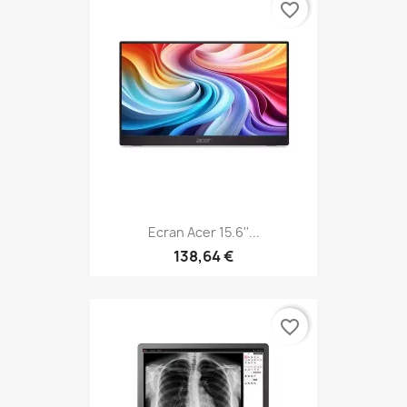
favorite_border
Ecran Acer 15.6''...
138,64 €
favorite_border