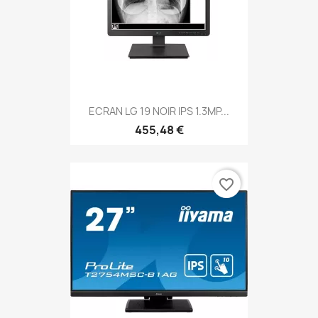
ECRAN LG 19 NOIR IPS 1.3MP...
455,48 €
favorite_border