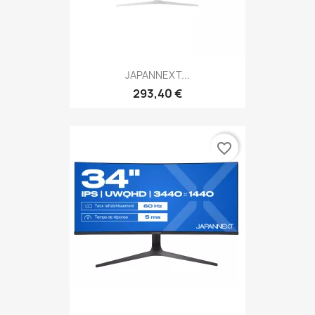
JAPANNEXT...
293,40 €
favorite_border