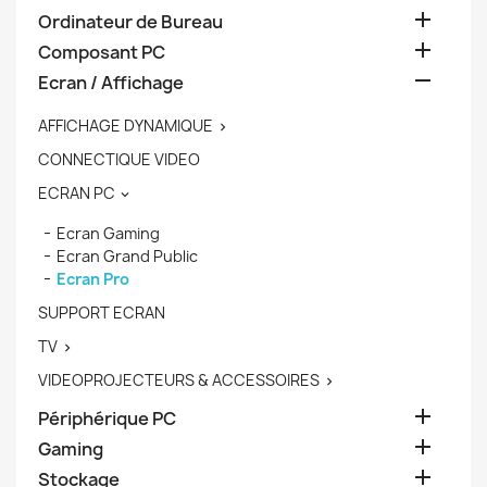

Ordinateur de Bureau

Composant PC

Ecran / Affichage
AFFICHAGE DYNAMIQUE

CONNECTIQUE VIDEO
ECRAN PC

Ecran Gaming
Ecran Grand Public
Ecran Pro
SUPPORT ECRAN
TV

VIDEOPROJECTEURS & ACCESSOIRES


Périphérique PC

Gaming

Stockage