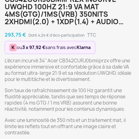
UWQHD 100HZ 21:9 VA MAT
4MS(GTG)/1MS(VRB) 350NITS
2XHDMI(2.0) + 1XDP(1.4) + AUDIO…
293,75 €
TTC
Dont 4,24 € d'éco-participation
K
ou
3 x 97,92 €
sans frais avec
Klarna
L’écran incurvé 34’’ Acer CB342CURJ0bmiiprzx offre une
expérience immersive et confortable grâce à sa dalle VA
au format ultra-large 21:9 et sa résolution UWQHD, idéale
pour le multitâche et le divertissement.
Son taux de rafraîchissement de 100 Hz garantit une
fluidité appréciable, tandis que ses temps de réponse
rapides (4 ms GTG / 1 ms VRB) assurent une bonne
réactivité, notamment pour les contenus dynamiques.
Avec une luminosité de 350 nits et un traitement mat, il
limite les reflets tout en offrant une image claire et
contrastée.