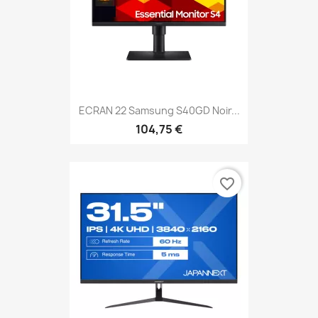
ECRAN 22 Samsung S40GD Noir...
104,75 €
favorite_border