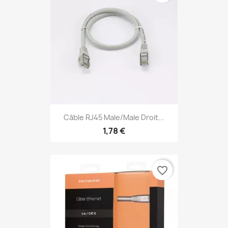
Câble RJ45 Male/Male Droit...
1,78 €
favorite_border