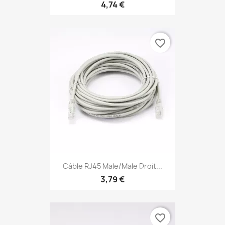
4,74 €
favorite_border
Câble RJ45 Male/Male Droit...
3,79 €
favorite_border