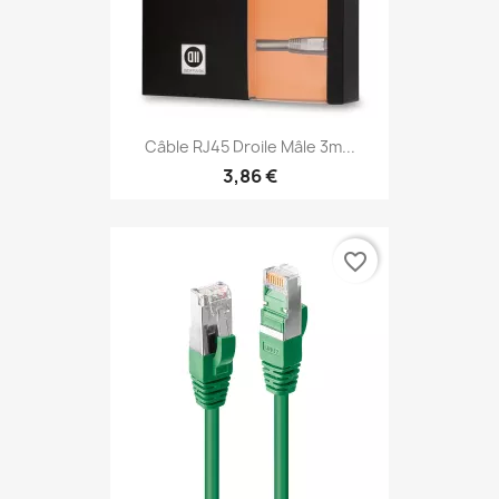
Câble RJ45 Droile Mâle 3m...
3,86 €
favorite_border