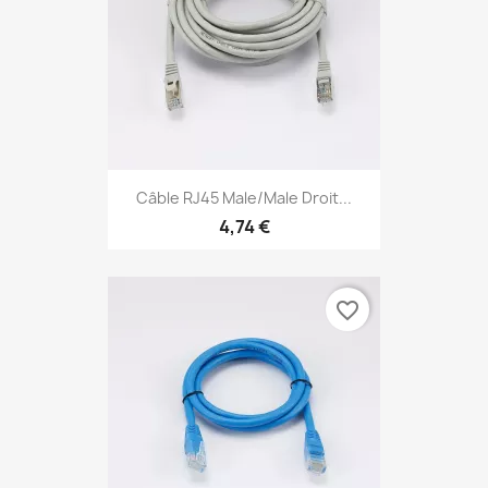
Câble RJ45 Male/Male Droit...
4,74 €
favorite_border