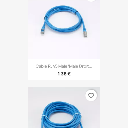
Câble RJ45 Male/Male Droit...
1,38 €
favorite_border