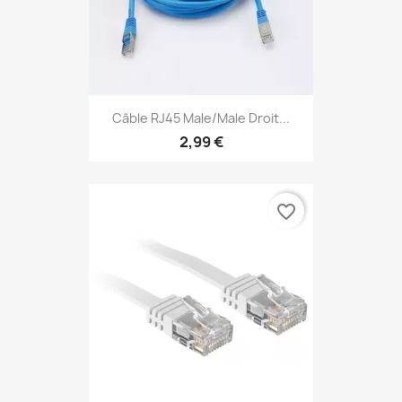
Câble RJ45 Male/Male Droit...
2,99 €
favorite_border