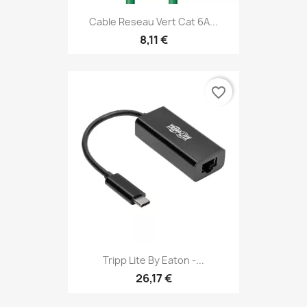
Cable Reseau Vert Cat 6A...
8,11 €
favorite_border
Tripp Lite By Eaton -...
26,17 €