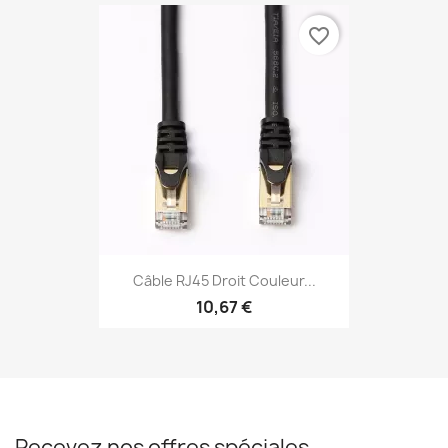
favorite_border
Câble RJ45 Droit Couleur...
10,67 €
Recevez nos offres spéciales