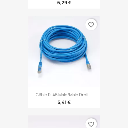
6,29 €
favorite_border
Câble RJ45 Male/Male Droit...
5,41 €
favorite_border