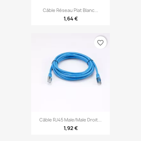
Câble Réseau Plat Blanc...
1,64 €
favorite_border
Câble RJ45 Male/Male Droit...
1,92 €