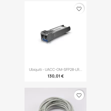
favorite_border
Ubiquiti - UACC-OM-SFP28-LR...
130,01 €
favorite_border