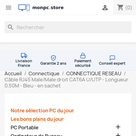
shopping_cart


(0)
search
Livraison
Paiement
Garantie 2 ans
Conseil expert
France
sécurisé
Accueil
Connectique
CONNECTIQUE RESEAU
Câble RJ45 Male/Male droit CAT6A U/UTP - Longueur
0.50M - Bleu - en sachet
Notre sélection PC du jour
Les bons plans du jour

PC Portable
