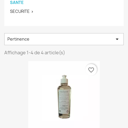
SANTE
SECURITE


Pertinence
Affichage 1-4 de 4 article(s)
favorite_border