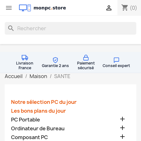
shopping_cart


(0)
search
Livraison
Paiement
Garantie 2 ans
Conseil expert
France
sécurisé
Accueil
Maison
SANTE
Notre sélection PC du jour
Les bons plans du jour

PC Portable

Ordinateur de Bureau

Composant PC