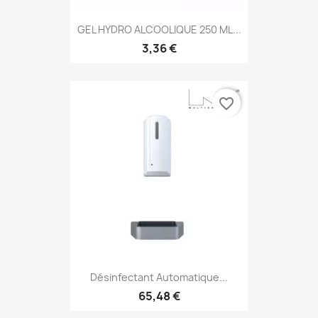
GEL HYDRO ALCOOLIQUE 250 ML...
3,36 €
favorite_border
Désinfectant Automatique...
65,48 €