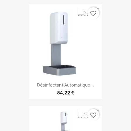
favorite_border
Désinfectant Automatique...
84,22 €
favorite_border