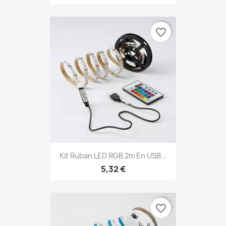
favorite_border
Kit Ruban LED RGB 2m En USB...
5,32 €
favorite_border