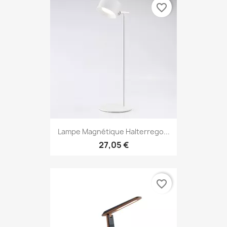
favorite_border
Lampe Magnétique Halterrego...
27,05 €
favorite_border