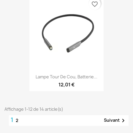
favorite_border
Lampe Tour De Cou, Batterie...
12,01 €
Affichage 1-12 de 14 article(s)
1

Suivant
2