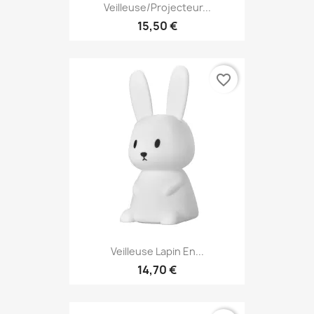
Veilleuse/projecteur...
15,50 €
favorite_border
Veilleuse Lapin En...
14,70 €