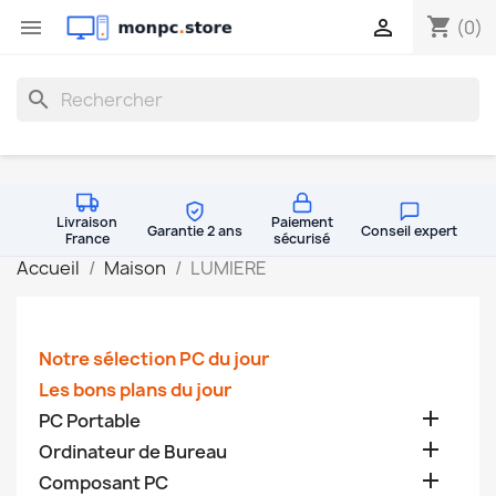
shopping_cart


(0)
search
Livraison
Paiement
Garantie 2 ans
Conseil expert
France
sécurisé
Accueil
Maison
LUMIERE
Notre sélection PC du jour
Les bons plans du jour

PC Portable

Ordinateur de Bureau

Composant PC