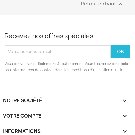
Retour en haut

Recevez nos offres spéciales
Vous pouvez vous désinscrire à tout moment. Vous trouverez pour cela
nos informations de contact dans les conditions d'utilisation du site.
NOTRE SOCIÉTÉ

VOTRE COMPTE

INFORMATIONS
keyboard_arrow_down