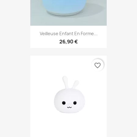
Veilleuse Enfant En Forme...
26,90 €
favorite_border