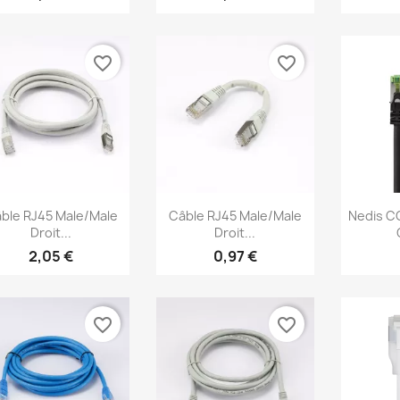
favorite_border
favorite_border
Aperçu rapide
Aperçu rapide
Ap



ble RJ45 Male/Male
Câble RJ45 Male/Male
Nedis 
Droit...
Droit...
2,05 €
0,97 €
favorite_border
favorite_border