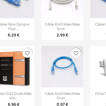
Aperçu rapide
Aperçu rapide
Ap



âble Fibre Optique
Câble RJ45 Male/Male
Câble 
Pour...
Droit...
6,29 €
2,99 €
favorite_border
favorite_border
Aperçu rapide
Aperçu rapide
Ap



ble RJ45 Droile Mâle
Câble RJ45 Male/Male
Fiche 
10m...
Droit...
6,96 €
0,97 €