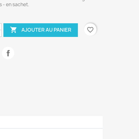
s - en sachet.

favorite_border
AJOUTER AU PANIER