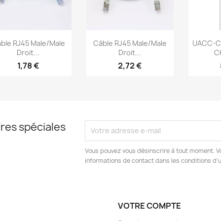
Aperçu rapide
Aperçu rapide
Ap



ble RJ45 Male/Male
Câble RJ45 Male/Male
UACC-Ca
Droit...
Droit...
C
1,78 €
2,72 €
res spéciales
Vous pouvez vous désinscrire à tout moment. V
informations de contact dans les conditions d'ut
VOTRE COMPTE