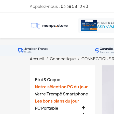
Appelez-nous :
03 39 58 12 40
DERNIER A
Livraison France
Garantie 
24-48h
Tous les pro
Accueil
Connectique
CONNECTIQUE 
Etui & Coque
Notre sélection PC du jour
Verre Trempé Smartphone
Les bons plans du jour

PC Portable