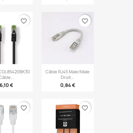
favorite_border
favorite_border
erçu rapide
Aperçu rapide

CCGL85420BK30
Câble RJ45 Male/Male
Câble...
Droit...
6,10 €
0,84 €
favorite_border
favorite_border