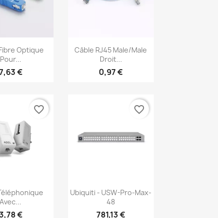
erçu rapide
Aperçu rapide

Fibre Optique
Câble RJ45 Male/Male
Pour...
Droit...
7,63 €
0,97 €
favorite_border
favorite_border
erçu rapide
Aperçu rapide

Téléphonique
Ubiquiti - USW-Pro-Max-
Avec...
48
3,78 €
781,13 €