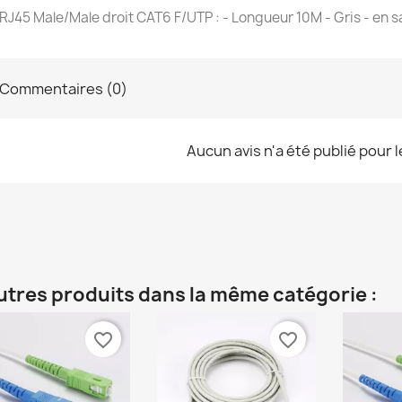
RJ45 Male/Male droit CAT6 F/UTP : - Longueur 10M - Gris - en s
Commentaires (0)
Aucun avis n'a été publié pour 
utres produits dans la même catégorie :
favorite_border
favorite_border