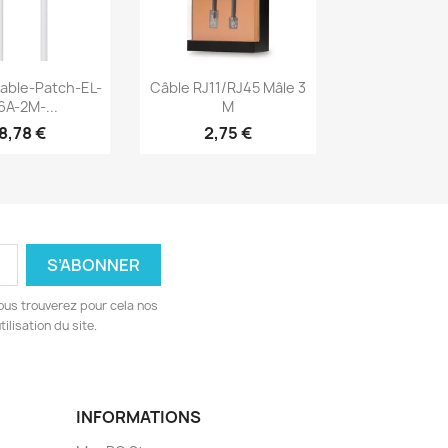
erçu rapide
Aperçu rapide

ble-Patch-EL-
Câble RJ11/RJ45 Mâle 3
6A-2M-...
M
8,78 €
2,75 €
ous trouverez pour cela nos
ilisation du site.
INFORMATIONS