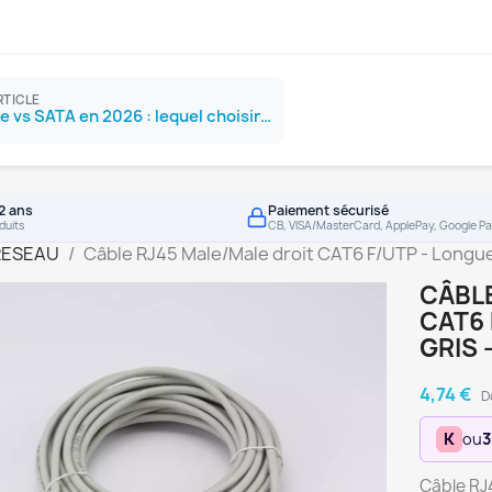
RTICLE
SSD NVMe vs SATA en 2026 : lequel choisir ?
2 ans
Paiement sécurisé
duits
CB, VISA/MasterCard, ApplePay, Google Pa
RESEAU
Câble RJ45 Male/Male droit CAT6 F/UTP - Longue
CÂBLE
CAT6 
GRIS 
4,74 €
D
K
ou
3
Câble RJ