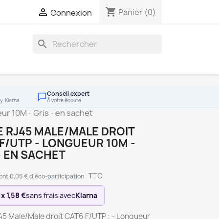
shopping_cart

Panier
(0)
Connexion
search
Conseil expert
y, Klarna
À votre écoute
ur 10M - Gris - en sachet
 RJ45 MALE/MALE DROIT
F/UTP - LONGUEUR 10M -
- EN SACHET
TTC
ont 0,05 € d'éco-participation
 x 1,58 €
sans frais avec
Klarna
45 Male/Male droit CAT6 F/UTP : - Longueur