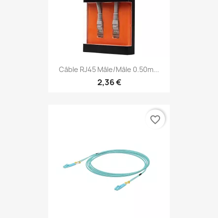
Câble RJ45 Mâle/mâle 0.50m...
2,36 €
favorite_border