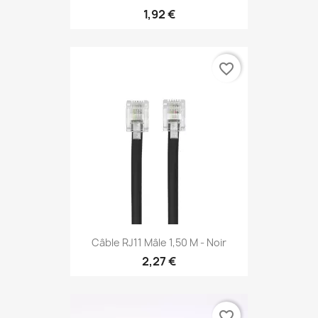
1,92 €
favorite_border
Câble RJ11 Mâle 1,50 M - Noir
2,27 €
favorite_border