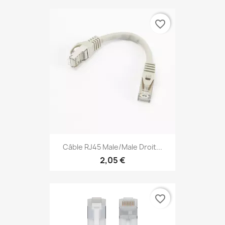
favorite_border
Câble RJ45 Male/Male Droit...
2,05 €
favorite_border