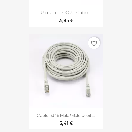
Ubiquiti - UOC-3 - Cable...
3,95 €
favorite_border
Câble RJ45 Male/Male Droit...
5,41 €