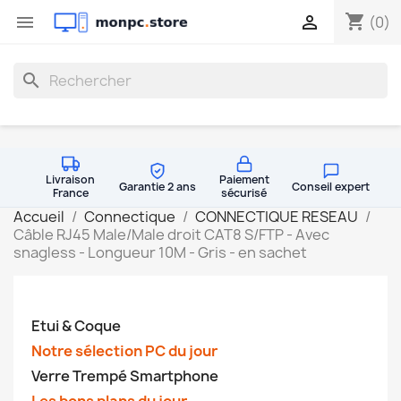
shopping_cart


(0)
search
Livraison
Paiement
Garantie 2 ans
Conseil expert
France
sécurisé
Accueil
Connectique
CONNECTIQUE RESEAU
Câble RJ45 Male/Male droit CAT8 S/FTP - Avec
snagless - Longueur 10M - Gris - en sachet
Etui & Coque
Notre sélection PC du jour
Verre Trempé Smartphone