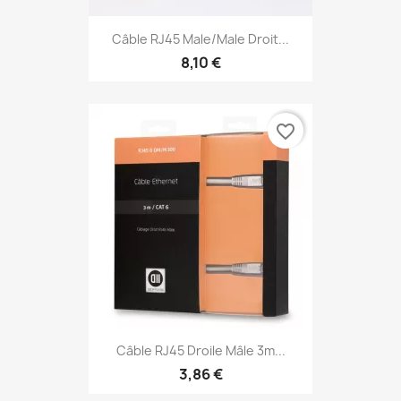
Câble RJ45 Male/Male Droit...
8,10 €
favorite_border
Câble RJ45 Droile Mâle 3m...
3,86 €