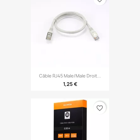
Câble RJ45 Male/Male Droit...
1,25 €
favorite_border