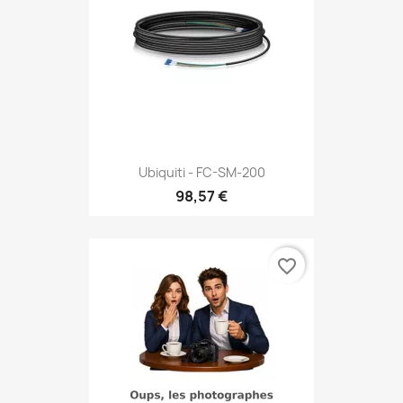
Ubiquiti - FC-SM-200
98,57 €
favorite_border