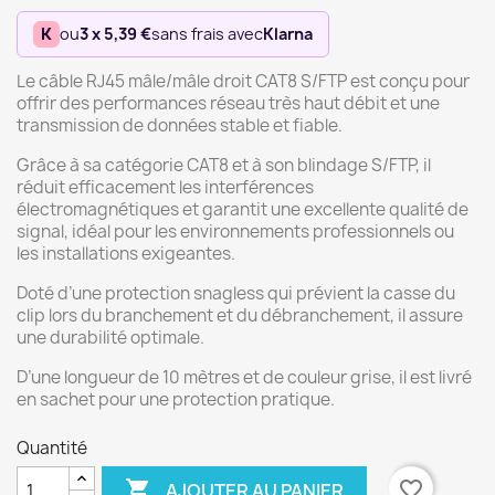
K
ou
3 x 5,39 €
sans frais avec
Klarna
Le câble RJ45 mâle/mâle droit CAT8 S/FTP est conçu pour
offrir des performances réseau très haut débit et une
transmission de données stable et fiable.
Grâce à sa catégorie CAT8 et à son blindage S/FTP, il
réduit efficacement les interférences
électromagnétiques et garantit une excellente qualité de
signal, idéal pour les environnements professionnels ou
les installations exigeantes.
Doté d’une protection snagless qui prévient la casse du
clip lors du branchement et du débranchement, il assure
une durabilité optimale.
D’une longueur de 10 mètres et de couleur grise, il est livré
en sachet pour une protection pratique.
Quantité

favorite_border
AJOUTER AU PANIER