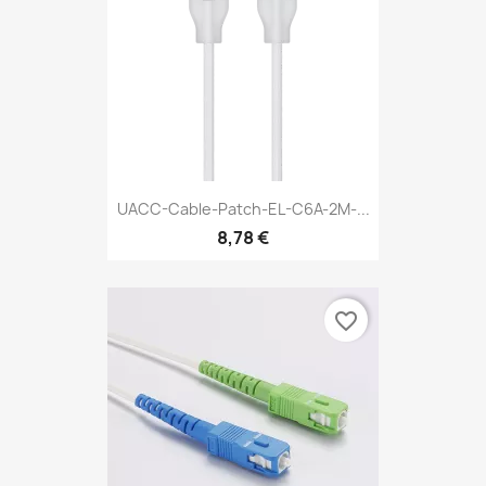
UACC-Cable-Patch-EL-C6A-2M-...
8,78 €
favorite_border