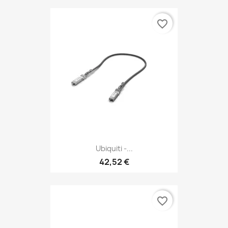
favorite_border
Ubiquiti -...
42,52 €
favorite_border