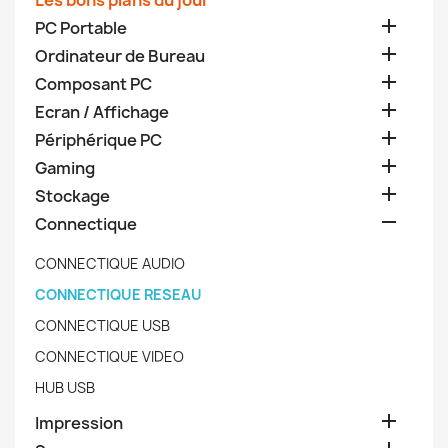
Les bons plans du jour

PC Portable

Ordinateur de Bureau

Composant PC

Ecran / Affichage

Périphérique PC

Gaming

Stockage

Connectique
CONNECTIQUE AUDIO
CONNECTIQUE RESEAU
CONNECTIQUE USB
CONNECTIQUE VIDEO
HUB USB

Impression