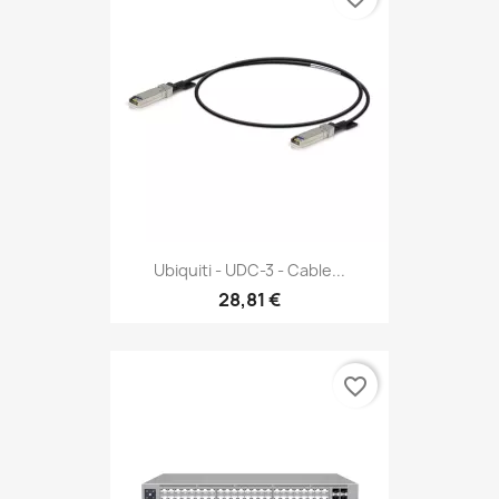
Ubiquiti - UDC-3 - Cable...
28,81 €
favorite_border