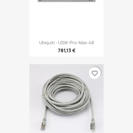
Ubiquiti - USW-Pro-Max-48
781,13 €
favorite_border